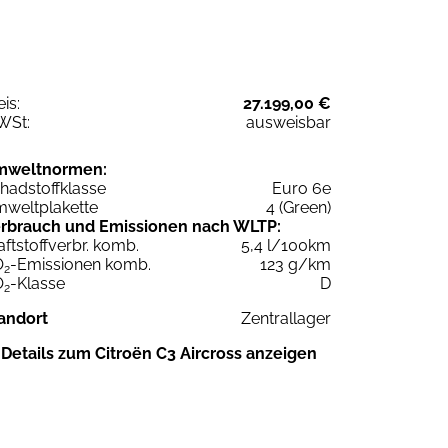
eis:
27.199,00 €
WSt:
ausweisbar
mweltnormen:
hadstoffklasse
Euro 6e
weltplakette
4 (Green)
rbrauch und Emissionen nach WLTP:
aftstoffverbr. komb.
5,4 l/100km
O
-Emissionen komb.
123 g/km
2
O
-Klasse
D
2
andort
Zentrallager
Details zum Citroën C3 Aircross anzeigen