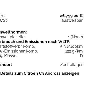
eis:
26.799,00 €
WSt:
ausweisbar
mweltnormen:
weltplakette
1 (None)
rbrauch und Emissionen nach WLTP:
aftstoffverbr. komb.
5,3 l/100km
O
-Emissionen komb.
122 g/km
2
O
-Klasse
D
2
andort
Zentrallager
Details zum Citroën C3 Aircross anzeigen