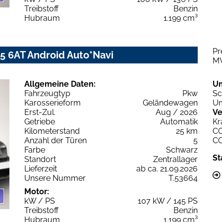
Treibstoff
Benzin
Hubraum
1.199 cm³
Pr
45 6AT Android Auto*Navi
M
Allgemeine Daten:
U
Fahrzeugtyp
Pkw
Sc
Karosserieform
Geländewagen
Um
Erst-Zul.
Aug / 2026
Ve
Getriebe
Automatik
Kr
Kilometerstand
25 km
C
Anzahl der Türen
5
C
Farbe
Schwarz
St
Standort
Zentrallager
Lieferzeit
ab ca. 21.09.2026
Unsere Nummer
T.53664
Motor:
kW / PS
107 kW / 145 PS
Treibstoff
Benzin
Hubraum
1.199 cm³