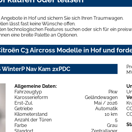
s Angebote in Hof und sichern Sie sich Ihren Traumwagen.
len lässt fast keine Wünsche offen.
en technologischen Features suchen oder sich für ein preiswe
hnen eine breite Palette an Optionen.
troën C3 Aircross Modelle in Hof und forde
Pr
7S WinterP Nav Kam 2xPDC
M
Allgemeine Daten:
U
Fahrzeugtyp
Pkw
Um
Karosserieform
Geländewagen
Ve
Erst-Zul.
Mai / 2026
Kr
Getriebe
Automatik
C
Kilometerstand
10 km
C
Anzahl der Türen
5
St
Farbe
Grau
Standort
Zentrallager