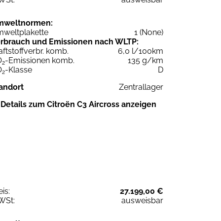
mweltnormen:
weltplakette
1 (None)
rbrauch und Emissionen nach WLTP:
aftstoffverbr. komb.
6,0 l/100km
O
-Emissionen komb.
135 g/km
2
O
-Klasse
D
2
andort
Zentrallager
Details zum Citroën C3 Aircross anzeigen
eis:
27.199,00 €
WSt:
ausweisbar