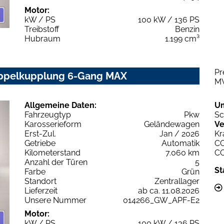
Motor:
kW / PS
100 kW / 136 PS
Treibstoff
Benzin
Hubraum
1.199 cm³
Pr
Doppelkupplung 6-Gang MAX
M
Allgemeine Daten:
U
Fahrzeugtyp
Pkw
Sc
Karosserieform
Geländewagen
Ve
Erst-Zul.
Jan / 2026
Kr
Getriebe
Automatik
C
Kilometerstand
7.060 km
C
Anzahl der Türen
5
St
Farbe
Grün
Standort
Zentrallager
Lieferzeit
ab ca. 11.08.2026
Unsere Nummer
014266_GW_APF-E2
Motor:
kW / PS
100 kW / 136 PS