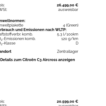
eis:
26.499,00 €
WSt:
ausweisbar
mweltnormen:
weltplakette
4 (Green)
rbrauch und Emissionen nach WLTP:
aftstoffverbr. komb.
5,3 l/100km
O
-Emissionen komb.
120 g/km
2
O
-Klasse
D
2
andort
Zentrallager
Details zum Citroën C3 Aircross anzeigen
eis:
20.599,00 €
WSt:
ausweisbar