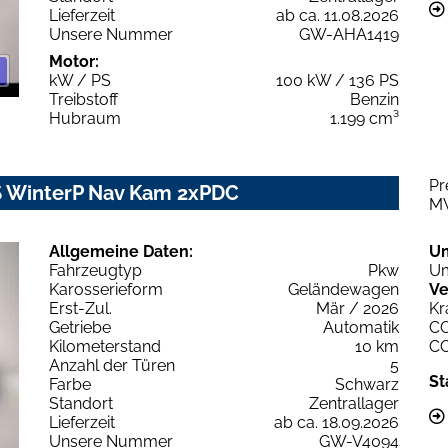
Lieferzeit
ab ca. 11.08.2026
Unsere Nummer
GW-AHA1419
Motor:
kW / PS
100 kW / 136 PS
Treibstoff
Benzin
Hubraum
1.199 cm³
Pr
7S WinterP Nav Kam 2xPDC
M
Allgemeine Daten:
U
Fahrzeugtyp
Pkw
Um
Karosserieform
Geländewagen
Ve
Erst-Zul.
Mär / 2026
Kr
Getriebe
Automatik
C
Kilometerstand
10 km
C
Anzahl der Türen
5
St
Farbe
Schwarz
Standort
Zentrallager
Lieferzeit
ab ca. 18.09.2026
Unsere Nummer
GW-V4094