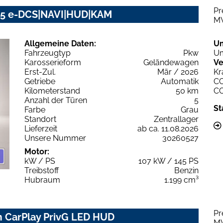
Pr
145 e-DCS|NAVI|HUD|KAM
M
Allgemeine Daten:
U
Fahrzeugtyp
Pkw
Um
Karosserieform
Geländewagen
Ve
Erst-Zul.
Mär / 2026
Kr
Getriebe
Automatik
C
Kilometerstand
50 km
C
Anzahl der Türen
5
St
Farbe
Grau
Standort
Zentrallager
Lieferzeit
ab ca. 11.08.2026
Unsere Nummer
30260527
Motor:
kW / PS
107 kW / 145 PS
Treibstoff
Benzin
Hubraum
1.199 cm³
Pr
m CarPlay PrivG LED HUD
M