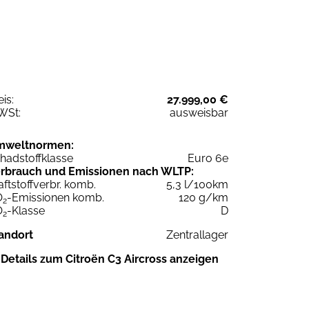
eis:
27.999,00 €
WSt:
ausweisbar
mweltnormen:
hadstoffklasse
Euro 6e
rbrauch und Emissionen nach WLTP:
aftstoffverbr. komb.
5,3 l/100km
O
-Emissionen komb.
120 g/km
2
O
-Klasse
D
2
andort
Zentrallager
Details zum Citroën C3 Aircross anzeigen