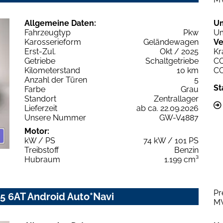
Allgemeine Daten:
U
Fahrzeugtyp
Pkw
Um
Karosserieform
Geländewagen
Ve
Erst-Zul.
Okt / 2025
Kr
Getriebe
Schaltgetriebe
C
Kilometerstand
10 km
C
Anzahl der Türen
5
St
Farbe
Grau
Standort
Zentrallager
Lieferzeit
ab ca. 22.09.2026
Unsere Nummer
GW-V4887
Motor:
kW / PS
74 kW / 101 PS
Treibstoff
Benzin
Hubraum
1.199 cm³
Pr
45 6AT Android Auto*Navi
M