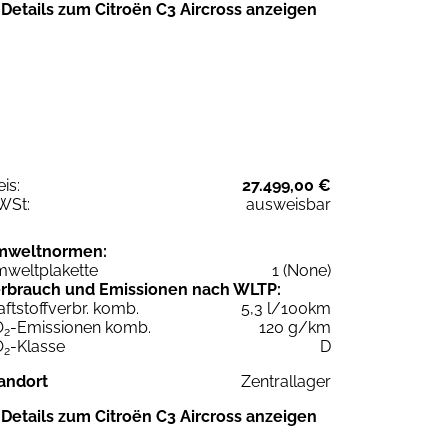
Details zum Citroën C3 Aircross anzeigen
eis:
27.499,00 €
WSt:
ausweisbar
mweltnormen:
weltplakette
1 (None)
rbrauch und Emissionen nach WLTP:
aftstoffverbr. komb.
5,3 l/100km
O
-Emissionen komb.
120 g/km
2
O
-Klasse
D
2
andort
Zentrallager
Details zum Citroën C3 Aircross anzeigen