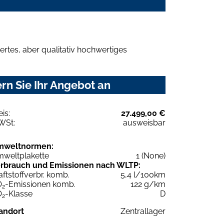
rtes, aber qualitativ hochwertiges
rn Sie Ihr Angebot an
eis:
27.499,00 €
WSt:
ausweisbar
mweltnormen:
weltplakette
1 (None)
rbrauch und Emissionen nach WLTP:
aftstoffverbr. komb.
5,4 l/100km
O
-Emissionen komb.
122 g/km
2
O
-Klasse
D
2
andort
Zentrallager