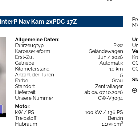
Pr
WinterP Nav Kam 2xPDC 17Z
M
Allgemeine Daten:
U
Fahrzeugtyp
Pkw
Um
Karosserieform
Geländewagen
Ve
Erst-Zul.
Jun / 2026
Kr
Getriebe
Automatik
C
Kilometerstand
10 km
C
Anzahl der Türen
5
St
Farbe
Grau
Standort
Zentrallager
Lieferzeit
ab ca. 07.10.2026
Unsere Nummer
GW-V3094
Motor:
kW / PS
100 kW / 136 PS
Treibstoff
Benzin
Hubraum
1.199 cm³