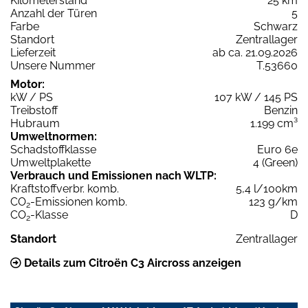
Kilometerstand
25 km
Anzahl der Türen
5
Farbe
Schwarz
Standort
Zentrallager
Lieferzeit
ab ca. 21.09.2026
Unsere Nummer
T.53660
Motor:
kW / PS
107 kW / 145 PS
Treibstoff
Benzin
Hubraum
1.199 cm³
Umweltnormen:
Schadstoffklasse
Euro 6e
Umweltplakette
4 (Green)
Verbrauch und Emissionen nach WLTP:
Kraftstoffverbr. komb.
5,4 l/100km
CO
-Emissionen komb.
123 g/km
2
CO
-Klasse
D
2
Standort
Zentrallager
Details zum Citroën C3 Aircross anzeigen