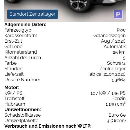
Standort Zentrallager
Allgemeine Daten:
Fahrzeugtyp
Pkw
Karosserieform
Geländewagen
Erst-Zul.
Aug / 2026
Getriebe
Automatik
Kilometerstand
25 km
Anzahl der Türen
5
Farbe
Schwarz
Standort
Zentrallager
Lieferzeit
ab ca. 21.09.2026
Unsere Nummer
T.53664
Motor:
kW / PS
107 kW / 145 PS
Treibstoff
Benzin
Hubraum
1.199 cm³
Umweltnormen:
Schadstoffklasse
Euro 6e
Umweltplakette
4 (Green)
Verbrauch und Emissionen nach WLTP: