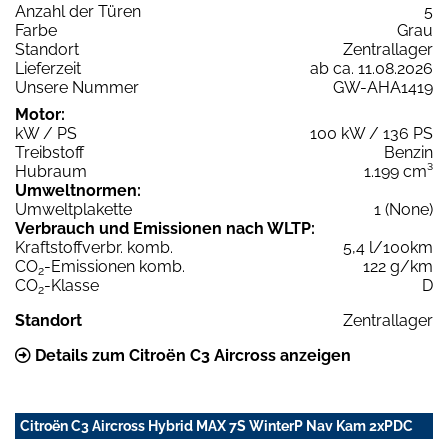
Anzahl der Türen
5
Farbe
Grau
Standort
Zentrallager
Lieferzeit
ab ca. 11.08.2026
Unsere Nummer
GW-AHA1419
Motor:
kW / PS
100 kW / 136 PS
Treibstoff
Benzin
Hubraum
1.199 cm³
Umweltnormen:
Umweltplakette
1 (None)
Verbrauch und Emissionen nach WLTP:
Kraftstoffverbr. komb.
5,4 l/100km
CO
-Emissionen komb.
122 g/km
2
CO
-Klasse
D
2
Standort
Zentrallager
Details zum Citroën C3 Aircross anzeigen
Citroën C3 Aircross Hybrid MAX 7S WinterP Nav Kam 2xPDC