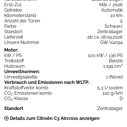
Erst-Zul.
Mär / 2026
Getriebe
Automatik
Kilometerstand
10 km
Anzahl der Türen
5
Farbe
Schwarz
Standort
Zentrallager
Lieferzeit
ab ca. 18.09.2026
Unsere Nummer
GW-V4094
Motor:
kW / PS
100 kW / 136 PS
Treibstoff
Benzin
Hubraum
1.199 cm³
Umweltnormen:
Umweltplakette
1 (None)
Verbrauch und Emissionen nach WLTP:
Kraftstoffverbr. komb.
5,3 l/100km
CO
-Emissionen komb.
120 g/km
2
CO
-Klasse
D
2
Standort
Zentrallager
Details zum Citroën C3 Aircross anzeigen