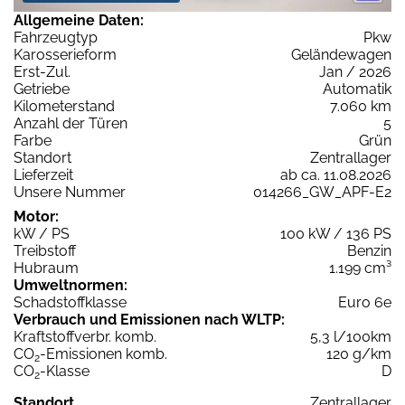
Allgemeine Daten:
Fahrzeugtyp
Pkw
Karosserieform
Geländewagen
Erst-Zul.
Jan / 2026
Getriebe
Automatik
Kilometerstand
7.060 km
Anzahl der Türen
5
Farbe
Grün
Standort
Zentrallager
Lieferzeit
ab ca. 11.08.2026
Unsere Nummer
014266_GW_APF-E2
Motor:
kW / PS
100 kW / 136 PS
Treibstoff
Benzin
Hubraum
1.199 cm³
Umweltnormen:
Schadstoffklasse
Euro 6e
Verbrauch und Emissionen nach WLTP:
Kraftstoffverbr. komb.
5,3 l/100km
CO
-Emissionen komb.
120 g/km
2
CO
-Klasse
D
2
Standort
Zentrallager