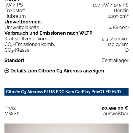
kW / PS
107 kW / 145 PS
Treibstoff
Benzin
Hubraum
1.199 cm³
Umweltnormen:
Umweltplakette
4 (Green)
Verbrauch und Emissionen nach WLTP:
Kraftstoffverbr. komb.
5,3 l/100km
CO
-Emissionen komb.
120 g/km
2
CO
-Klasse
D
2
Standort
Zentrallager
Details zum Citroën C3 Aircross anzeigen
Citroën C3 Aircross PLUS PDC Kam CarPlay PrivG LED HUD
Preis:
20.599,00 €
MWSt:
ausweisbar