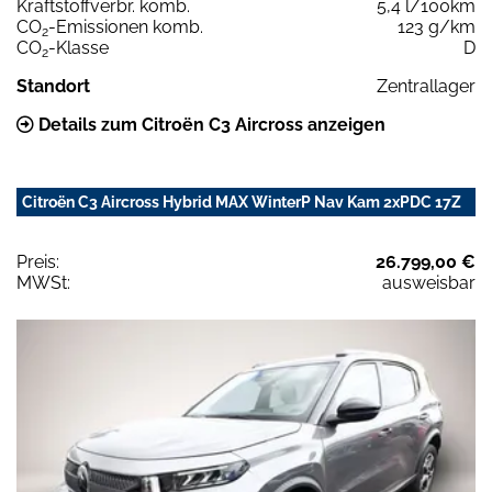
Kraftstoffverbr. komb.
5,4 l/100km
CO
-Emissionen komb.
123 g/km
2
CO
-Klasse
D
2
Standort
Zentrallager
Details zum Citroën C3 Aircross anzeigen
Citroën C3 Aircross Hybrid MAX WinterP Nav Kam 2xPDC 17Z
Preis:
26.799,00 €
MWSt:
ausweisbar