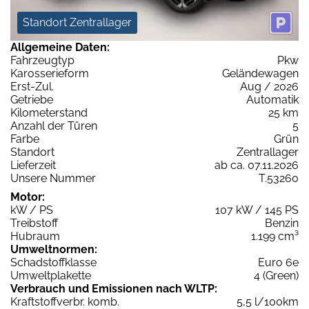
Standort Zentrallager
Allgemeine Daten:
Fahrzeugtyp
Pkw
Karosserieform
Geländewagen
Erst-Zul.
Aug / 2026
Getriebe
Automatik
Kilometerstand
25 km
Anzahl der Türen
5
Farbe
Grün
Standort
Zentrallager
Lieferzeit
ab ca. 07.11.2026
Unsere Nummer
T.53260
Motor:
kW / PS
107 kW / 145 PS
Treibstoff
Benzin
Hubraum
1.199 cm³
Umweltnormen:
Schadstoffklasse
Euro 6e
Umweltplakette
4 (Green)
Verbrauch und Emissionen nach WLTP:
Kraftstoffverbr. komb.
5,5 l/100km