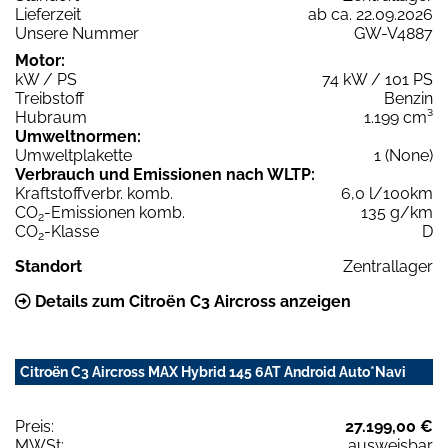
Lieferzeit
ab ca. 22.09.2026
Unsere Nummer
GW-V4887
Motor:
kW / PS
74 kW / 101 PS
Treibstoff
Benzin
Hubraum
1.199 cm³
Umweltnormen:
Umweltplakette
1 (None)
Verbrauch und Emissionen nach WLTP:
Kraftstoffverbr. komb.
6,0 l/100km
CO
-Emissionen komb.
135 g/km
2
CO
-Klasse
D
2
Standort
Zentrallager
Details zum Citroën C3 Aircross anzeigen
Citroën C3 Aircross MAX Hybrid 145 6AT Android Auto*Navi
Preis:
27.199,00 €
MWSt:
ausweisbar