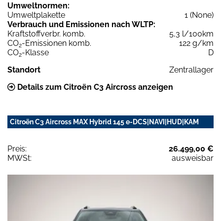
Umweltnormen:
Umweltplakette
1 (None)
Verbrauch und Emissionen nach WLTP:
Kraftstoffverbr. komb.
5,3 l/100km
CO
-Emissionen komb.
122 g/km
2
CO
-Klasse
D
2
Standort
Zentrallager
Details zum Citroën C3 Aircross anzeigen
Citroën C3 Aircross MAX Hybrid 145 e-DCS|NAVI|HUD|KAM
Preis:
26.499,00 €
MWSt:
ausweisbar