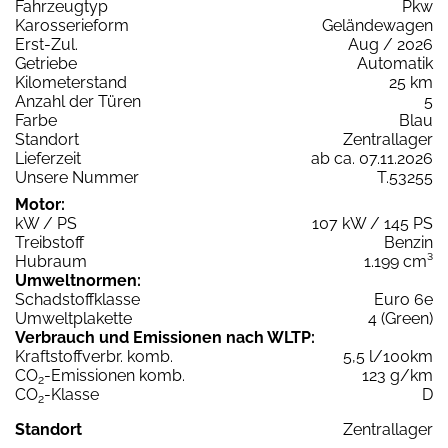
Fahrzeugtyp
Pkw
Karosserieform
Geländewagen
Erst-Zul.
Aug / 2026
Getriebe
Automatik
Kilometerstand
25 km
Anzahl der Türen
5
Farbe
Blau
Standort
Zentrallager
Lieferzeit
ab ca. 07.11.2026
Unsere Nummer
T.53255
Motor:
kW / PS
107 kW / 145 PS
Treibstoff
Benzin
Hubraum
1.199 cm³
Umweltnormen:
Schadstoffklasse
Euro 6e
Umweltplakette
4 (Green)
Verbrauch und Emissionen nach WLTP:
Kraftstoffverbr. komb.
5,5 l/100km
CO
-Emissionen komb.
123 g/km
2
CO
-Klasse
D
2
Standort
Zentrallager