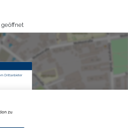
 geöffnet
om Drittanbieter
tion zu