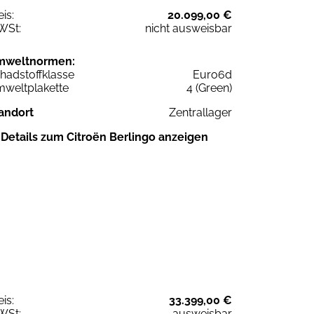
eis:
20.099,00 €
WSt:
nicht ausweisbar
mweltnormen:
hadstoffklasse
Euro6d
weltplakette
4 (Green)
andort
Zentrallager
Details zum Citroën Berlingo anzeigen
eis:
33.399,00 €
WSt:
ausweisbar