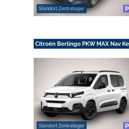
Standort Zentrallager
Citroën Berlingo PKW MAX Nav Ke
Standort Zentrallager