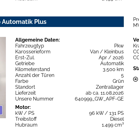
Pr
0 Automatik Plus
M
Allgemeine Daten:
Ve
Fahrzeugtyp
Pkw
Kr
Karosserieform
Van / Kleinbus
C
Erst-Zul.
Apr / 2026
C
Getriebe
Automatik
St
Kilometerstand
3.500 km
Anzahl der Türen
5
Farbe
Grün
Standort
Zentrallager
Lieferzeit
ab ca. 11.08.2026
Unsere Nummer
640999_GW_APF-GE
Motor:
kW / PS
96 kW / 131 PS
Treibstoff
Diesel
Hubraum
1.499 cm³