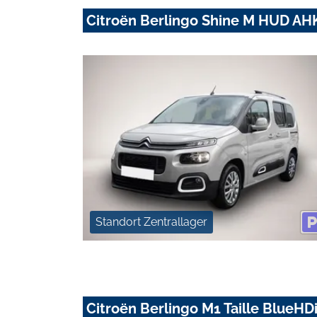
Citroën Berlingo Shine M HUD A
Standort Zentrallager
Citroën Berlingo M1 Taille BlueHD