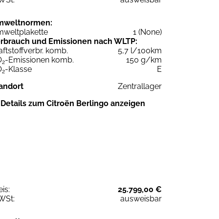
mweltnormen:
weltplakette
1 (None)
rbrauch und Emissionen nach WLTP:
aftstoffverbr. komb.
5,7 l/100km
O
-Emissionen komb.
150 g/km
2
O
-Klasse
E
2
andort
Zentrallager
Details zum Citroën Berlingo anzeigen
eis:
25.799,00 €
WSt:
ausweisbar