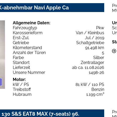
Pr
HK-abnehmbar Navi Apple Ca
M
Allgemeine Daten:
U
Fahrzeugtyp
Pkw
Sc
Karosserieform
Van / Kleinbus
Um
Erst-Zul.
Jul / 2019
St
Getriebe
Schaltgetriebe
Kilometerstand
91.498 km
Anzahl der Türen
5
Farbe
Silber
Standort
Zentrallager
Lieferzeit
ab ca. 11.08.2026
Unsere Nummer
1498-26
Motor:
kW / PS
81 kW / 110 PS
Treibstoff
Benzin
Hubraum
1.199 cm³
Pr
i 130 S&S EAT8 MAX (7-seats) 96.
M