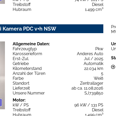
Treibstoff
Diesel
Hubraum
1.499 cm³
Pr
avi Kamera PDC v+h NSW
M
Allgemeine Daten:
U
Fahrzeugtyp
Pkw
Um
Karosserieform
Anderes Auto
St
Erst-Zul.
Jul / 2025
Getriebe
Automatik
Kilometerstand
22.034 km
Anzahl der Türen
5
Farbe
Weiß
Standort
Zentrallager
Lieferzeit
ab ca. 11.08.2026
Unsere Nummer
SJ739850
Motor:
kW / PS
96 kW / 131 PS
Treibstoff
Diesel
Hubraum
1.499 cm³