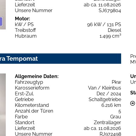
Lieferzeit
ab ca. 11.08.2026
Unsere Nummer
SJ679804
Motor:
kW / PS
96 kW / 131 PS
Treibstoff
Diesel
Hubraum
1.499 cm³
Pr
era Tempomat
M
Allgemeine Daten:
U
Fahrzeugtyp
Pkw
Um
Karosserieform
Van / Kleinbus
St
Erst-Zul.
Dez / 2024
Getriebe
Schaltgetriebe
Kilometerstand
6.216 km
Anzahl der Türen
5
Farbe
Grau
Standort
Zentrallager
Lieferzeit
ab ca. 11.08.2026
Unsere Nummer
RJ972498