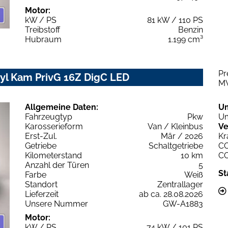
Motor:
kW / PS
81 kW / 110 PS
Treibstoff
Benzin
Hubraum
1.199 cm³
Pr
yl Kam PrivG 16Z DigC LED
M
Allgemeine Daten:
U
Fahrzeugtyp
Pkw
Um
Karosserieform
Van / Kleinbus
Ve
Erst-Zul.
Mär / 2026
Kr
Getriebe
Schaltgetriebe
C
Kilometerstand
10 km
C
Anzahl der Türen
5
St
Farbe
Weiß
Standort
Zentrallager
Lieferzeit
ab ca. 28.08.2026
Unsere Nummer
GW-A1883
Motor:
kW / PS
74 kW / 101 PS