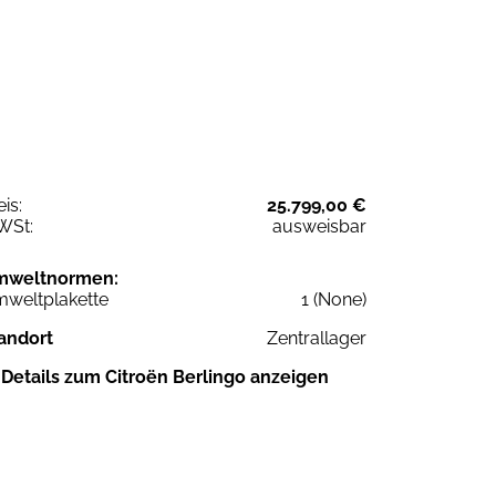
eis:
25.799,00 €
WSt:
ausweisbar
mweltnormen:
weltplakette
1 (None)
andort
Zentrallager
Details zum Citroën Berlingo anzeigen