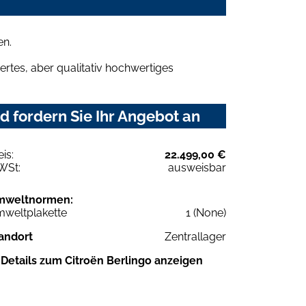
en.
rtes, aber qualitativ hochwertiges
 fordern Sie Ihr Angebot an
eis:
22.499,00 €
WSt:
ausweisbar
mweltnormen:
weltplakette
1 (None)
andort
Zentrallager
Details zum Citroën Berlingo anzeigen