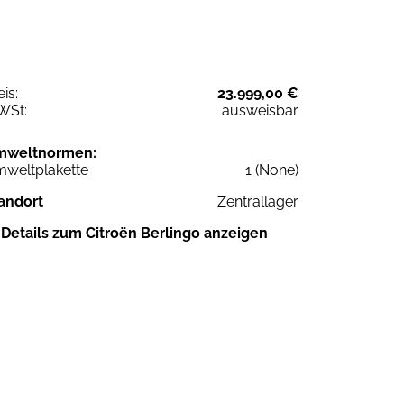
eis:
23.999,00 €
WSt:
ausweisbar
mweltnormen:
weltplakette
1 (None)
andort
Zentrallager
Details zum Citroën Berlingo anzeigen