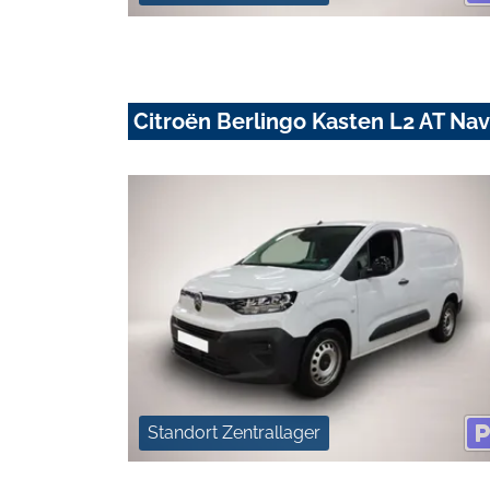
Citroën Berlingo Kasten L2 AT N
Standort Zentrallager