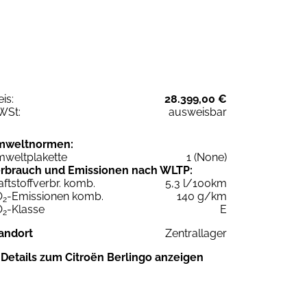
eis:
28.399,00 €
WSt:
ausweisbar
mweltnormen:
weltplakette
1 (None)
rbrauch und Emissionen nach WLTP:
aftstoffverbr. komb.
5,3 l/100km
O
-Emissionen komb.
140 g/km
2
O
-Klasse
E
2
andort
Zentrallager
Details zum Citroën Berlingo anzeigen