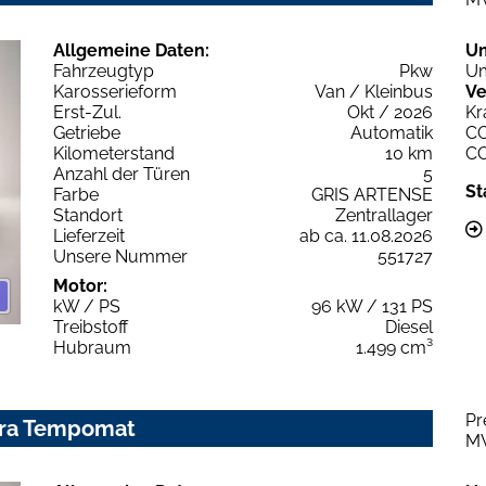
Allgemeine Daten:
U
Fahrzeugtyp
Pkw
Um
Karosserieform
Van / Kleinbus
Ve
Erst-Zul.
Okt / 2026
Kr
Getriebe
Automatik
C
Kilometerstand
10 km
C
Anzahl der Türen
5
St
Farbe
GRIS ARTENSE
Standort
Zentrallager
Lieferzeit
ab ca. 11.08.2026
Unsere Nummer
551727
Motor:
kW / PS
96 kW / 131 PS
Treibstoff
Diesel
Hubraum
1.499 cm³
Pr
era Tempomat
M