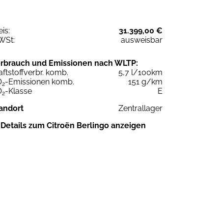
eis:
31.399,00 €
WSt:
ausweisbar
rbrauch und Emissionen nach WLTP:
aftstoffverbr. komb.
5,7 l/100km
O
-Emissionen komb.
151 g/km
2
O
-Klasse
E
2
andort
Zentrallager
Details zum Citroën Berlingo anzeigen