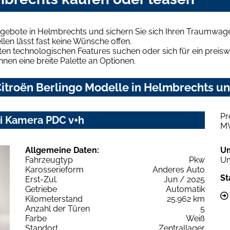
ngebote in Helmbrechts und sichern Sie sich Ihren Traumwag
len lässt fast keine Wünsche offen.
en technologischen Features suchen oder sich für ein preiswe
hnen eine breite Palette an Optionen.
itroën Berlingo Modelle in Helmbrechts und
Pr
vi Kamera PDC v+h
M
Allgemeine Daten:
U
Fahrzeugtyp
Pkw
Um
Karosserieform
Anderes Auto
St
Erst-Zul.
Jun / 2025
Getriebe
Automatik
Kilometerstand
25.962 km
Anzahl der Türen
5
Farbe
Weiß
Standort
Zentrallager