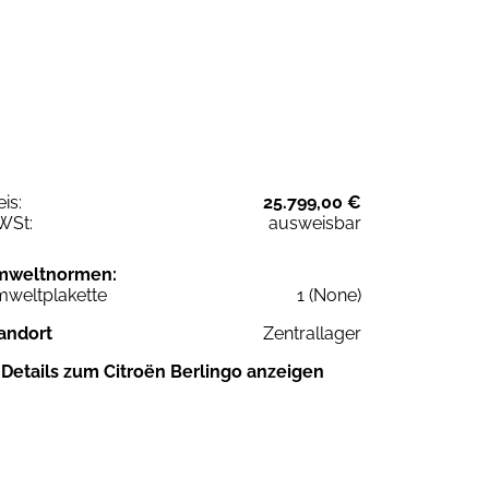
eis:
25.799,00 €
WSt:
ausweisbar
mweltnormen:
weltplakette
1 (None)
andort
Zentrallager
Details zum Citroën Berlingo anzeigen