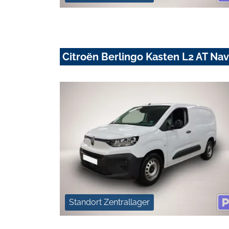
Citroën Berlingo Kasten L2 AT N
Standort Zentrallager