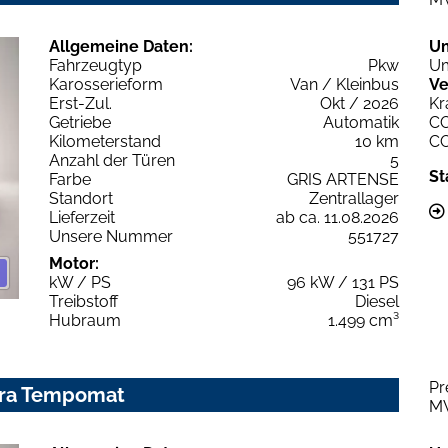
Allgemeine Daten:
U
Fahrzeugtyp
Pkw
Um
Karosserieform
Van / Kleinbus
Ve
Erst-Zul.
Okt / 2026
Kr
Getriebe
Automatik
C
Kilometerstand
10 km
C
Anzahl der Türen
5
St
Farbe
GRIS ARTENSE
Standort
Zentrallager
Lieferzeit
ab ca. 11.08.2026
Unsere Nummer
551727
Motor:
kW / PS
96 kW / 131 PS
Treibstoff
Diesel
Hubraum
1.499 cm³
Pr
era Tempomat
M