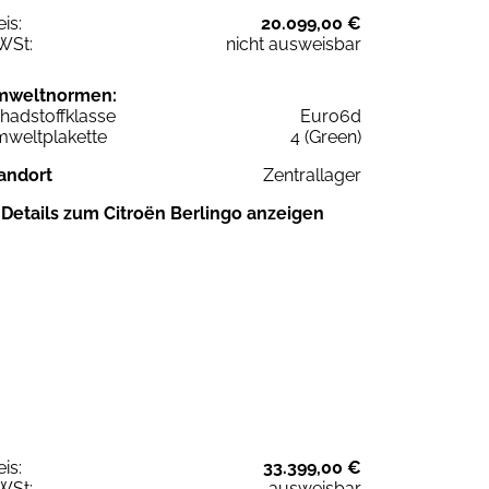
eis:
20.099,00 €
WSt:
nicht ausweisbar
mweltnormen:
hadstoffklasse
Euro6d
weltplakette
4 (Green)
andort
Zentrallager
Details zum Citroën Berlingo anzeigen
eis:
33.399,00 €
WSt:
ausweisbar