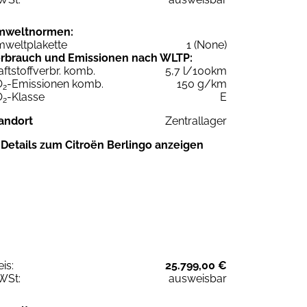
mweltnormen:
weltplakette
1 (None)
rbrauch und Emissionen nach WLTP:
aftstoffverbr. komb.
5,7 l/100km
O
-Emissionen komb.
150 g/km
2
O
-Klasse
E
2
andort
Zentrallager
Details zum Citroën Berlingo anzeigen
eis:
25.799,00 €
WSt:
ausweisbar