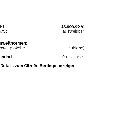
eis:
23.999,00 €
WSt:
ausweisbar
mweltnormen:
weltplakette
1 (None)
andort
Zentrallager
Details zum Citroën Berlingo anzeigen