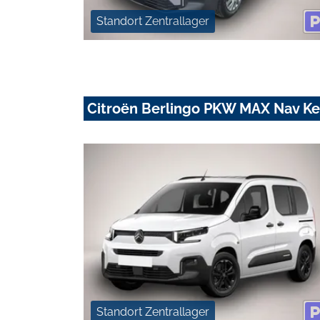
Standort Zentrallager
Citroën Berlingo PKW MAX Nav Ke
Standort Zentrallager