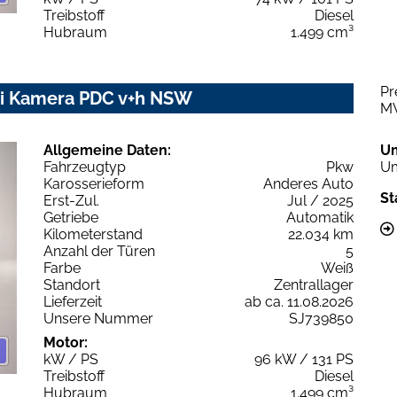
Treibstoff
Diesel
Hubraum
1.499 cm³
Pr
avi Kamera PDC v+h NSW
M
Allgemeine Daten:
U
Fahrzeugtyp
Pkw
Um
Karosserieform
Anderes Auto
St
Erst-Zul.
Jul / 2025
Getriebe
Automatik
Kilometerstand
22.034 km
Anzahl der Türen
5
Farbe
Weiß
Standort
Zentrallager
Lieferzeit
ab ca. 11.08.2026
Unsere Nummer
SJ739850
Motor:
kW / PS
96 kW / 131 PS
Treibstoff
Diesel
Hubraum
1.499 cm³