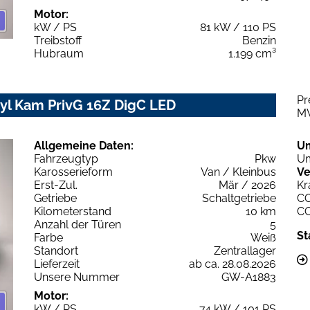
Motor:
kW / PS
81 kW / 110 PS
Treibstoff
Benzin
Hubraum
1.199 cm³
Pr
yl Kam PrivG 16Z DigC LED
M
Allgemeine Daten:
U
Fahrzeugtyp
Pkw
Um
Karosserieform
Van / Kleinbus
Ve
Erst-Zul.
Mär / 2026
Kr
Getriebe
Schaltgetriebe
C
Kilometerstand
10 km
C
Anzahl der Türen
5
St
Farbe
Weiß
Standort
Zentrallager
Lieferzeit
ab ca. 28.08.2026
Unsere Nummer
GW-A1883
Motor:
kW / PS
74 kW / 101 PS