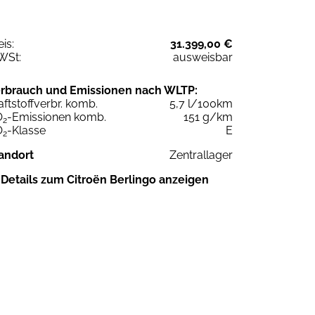
eis:
31.399,00 €
WSt:
ausweisbar
rbrauch und Emissionen nach WLTP:
aftstoffverbr. komb.
5,7 l/100km
O
-Emissionen komb.
151 g/km
2
O
-Klasse
E
2
andort
Zentrallager
Details zum Citroën Berlingo anzeigen