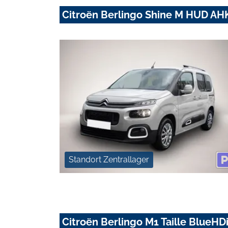
Citroën Berlingo Shine M HUD A
Standort Zentrallager
Citroën Berlingo M1 Taille BlueHD