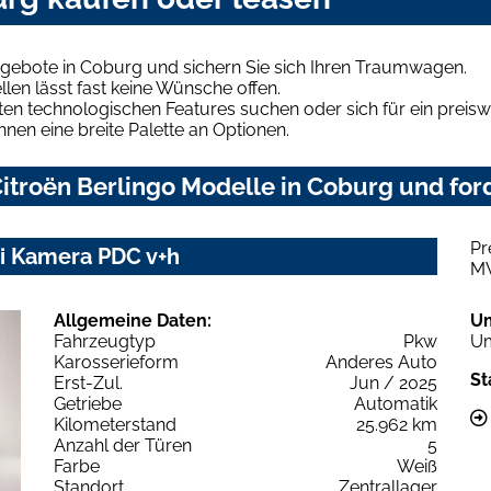
ngebote in Coburg und sichern Sie sich Ihren Traumwagen.
len lässt fast keine Wünsche offen.
en technologischen Features suchen oder sich für ein preiswe
hnen eine breite Palette an Optionen.
troën Berlingo Modelle in Coburg und ford
Pr
vi Kamera PDC v+h
M
Allgemeine Daten:
U
Fahrzeugtyp
Pkw
Um
Karosserieform
Anderes Auto
St
Erst-Zul.
Jun / 2025
Getriebe
Automatik
Kilometerstand
25.962 km
Anzahl der Türen
5
Farbe
Weiß
Standort
Zentrallager