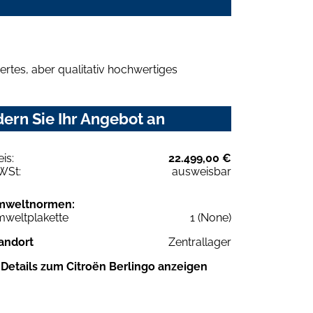
rtes, aber qualitativ hochwertiges
ern Sie Ihr Angebot an
eis:
22.499,00 €
WSt:
ausweisbar
mweltnormen:
weltplakette
1 (None)
andort
Zentrallager
Details zum Citroën Berlingo anzeigen