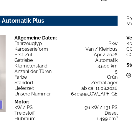
Pr
0 Automatik Plus
M
Allgemeine Daten:
Ve
Fahrzeugtyp
Pkw
Kr
Karosserieform
Van / Kleinbus
C
Erst-Zul.
Apr / 2026
C
Getriebe
Automatik
St
Kilometerstand
3.500 km
Anzahl der Türen
5
Farbe
Grün
Standort
Zentrallager
Lieferzeit
ab ca. 11.08.2026
Unsere Nummer
640999_GW_APF-GE
Motor:
kW / PS
96 kW / 131 PS
Treibstoff
Diesel
Hubraum
1.499 cm³