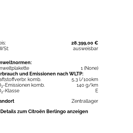
eis:
28.399,00 €
WSt:
ausweisbar
mweltnormen:
weltplakette
1 (None)
rbrauch und Emissionen nach WLTP:
aftstoffverbr. komb.
5,3 l/100km
O
-Emissionen komb.
140 g/km
2
O
-Klasse
E
2
andort
Zentrallager
Details zum Citroën Berlingo anzeigen