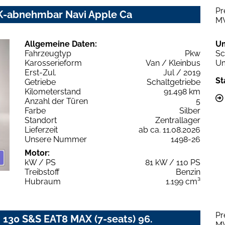
Pr
HK-abnehmbar Navi Apple Ca
M
Allgemeine Daten:
U
Fahrzeugtyp
Pkw
Sc
Karosserieform
Van / Kleinbus
Um
Erst-Zul.
Jul / 2019
St
Getriebe
Schaltgetriebe
Kilometerstand
91.498 km
Anzahl der Türen
5
Farbe
Silber
Standort
Zentrallager
Lieferzeit
ab ca. 11.08.2026
Unsere Nummer
1498-26
Motor:
kW / PS
81 kW / 110 PS
Treibstoff
Benzin
Hubraum
1.199 cm³
Pr
i 130 S&S EAT8 MAX (7-seats) 96.
M