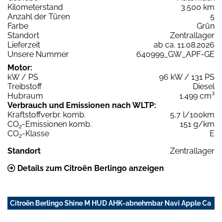
Kilometerstand
3.500 km
Anzahl der Türen
5
Farbe
Grün
Standort
Zentrallager
Lieferzeit
ab ca. 11.08.2026
Unsere Nummer
640999_GW_APF-GE
Motor:
kW / PS
96 kW / 131 PS
Treibstoff
Diesel
Hubraum
1.499 cm³
Verbrauch und Emissionen nach WLTP:
Kraftstoffverbr. komb.
5,7 l/100km
CO
-Emissionen komb.
151 g/km
2
CO
-Klasse
E
2
Standort
Zentrallager
Details zum Citroën Berlingo anzeigen
Citroën Berlingo Shine M HUD AHK-abnehmbar Navi Apple Ca