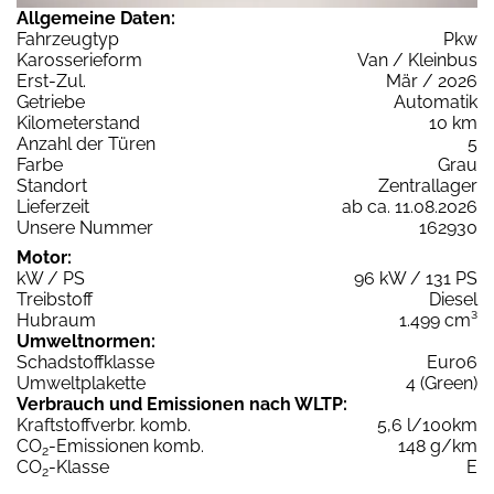
Allgemeine Daten:
Fahrzeugtyp
Pkw
Karosserieform
Van / Kleinbus
Erst-Zul.
Mär / 2026
Getriebe
Automatik
Kilometerstand
10 km
Anzahl der Türen
5
Farbe
Grau
Standort
Zentrallager
Lieferzeit
ab ca. 11.08.2026
Unsere Nummer
162930
Motor:
kW / PS
96 kW / 131 PS
Treibstoff
Diesel
Hubraum
1.499 cm³
Umweltnormen:
Schadstoffklasse
Euro6
Umweltplakette
4 (Green)
Verbrauch und Emissionen nach WLTP:
Kraftstoffverbr. komb.
5,6 l/100km
CO
-Emissionen komb.
148 g/km
2
CO
-Klasse
E
2