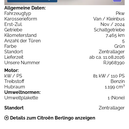
Allgemeine Daten:
Fahrzeugtyp
Pkw
Karosserieform
Van / Kleinbus
Erst-Zul.
Nov / 2024
Getriebe
Schaltgetriebe
Kilometerstand
7.465 km
Anzahl der Türen
5
Farbe
Grün
Standort
Zentrallager
Lieferzeit
ab ca. 11.08.2026
Unsere Nummer
RJ968390
Motor:
kW / PS
81 kW / 110 PS
Treibstoff
Benzin
Hubraum
1.199 cm³
Umweltnormen:
Umweltplakette
1 (None)
Standort
Zentrallager
Details zum Citroën Berlingo anzeigen