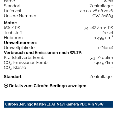
Farbe
Weiß
Standort
Zentrallager
Lieferzeit
ab ca. 28.08.2026
Unsere Nummer
GW-A1883
Motor:
kW / PS
74 kW / 101 PS
Treibstoff
Diesel
Hubraum
1.499 cm³
Umweltnormen:
Umweltplakette
1 (None)
Verbrauch und Emissionen nach WLTP:
Kraftstoffverbr. komb.
5,3 l/100km
CO
-Emissionen komb.
140 g/km
2
CO
-Klasse
E
2
Standort
Zentrallager
Details zum Citroën Berlingo anzeigen
Citroën Berlingo Kasten L2 AT Navi Kamera PDC v+h NSW