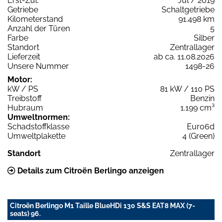
Erst-Zul.
Jul / 2019
Getriebe
Schaltgetriebe
Kilometerstand
91.498 km
Anzahl der Türen
5
Farbe
Silber
Standort
Zentrallager
Lieferzeit
ab ca. 11.08.2026
Unsere Nummer
1498-26
Motor:
kW / PS
81 kW / 110 PS
Treibstoff
Benzin
Hubraum
1.199 cm³
Umweltnormen:
Schadstoffklasse
Euro6d
Umweltplakette
4 (Green)
Standort
Zentrallager
Details zum Citroën Berlingo anzeigen
Citroën Berlingo M1 Taille BlueHDi 130 S&S EAT8 MAX (7-
seats) 96.