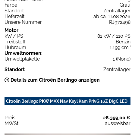
Farbe
Grau
Standort
Zentrallager
Lieferzeit
ab ca. 11.08.2026
Unsere Nummer
RJ972498
Motor:
kW / PS
81 kW / 110 PS
Treibstoff
Benzin
Hubraum
1.199 cm³
Umweltnormen:
Umweltplakette
1 (None)
Standort
Zentrallager
Details zum Citroën Berlingo anzeigen
Citroën Berlingo PKW MAX Nav Keyl Kam PrivG 16Z DigC LED
Preis:
28.399,00 €
MWSt:
ausweisbar