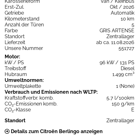
Karosserieform
Van / Kleinbus
Erst-Zul.
Okt / 2026
Getriebe
Automatik
Kilometerstand
10 km
Anzahl der Türen
5
Farbe
GRIS ARTENSE
Standort
Zentrallager
Lieferzeit
ab ca. 11.08.2026
Unsere Nummer
551727
Motor:
kW / PS
96 kW / 131 PS
Treibstoff
Diesel
Hubraum
1.499 cm³
Umweltnormen:
Umweltplakette
1 (None)
Verbrauch und Emissionen nach WLTP:
Kraftstoffverbr. komb.
5,7 l/100km
CO
-Emissionen komb.
150 g/km
2
CO
-Klasse
E
2
Standort
Zentrallager
Details zum Citroën Berlingo anzeigen