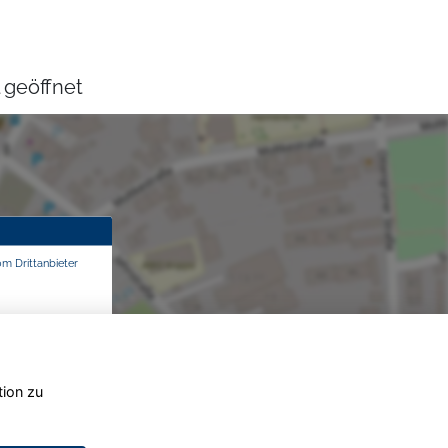
 geöffnet
om Drittanbieter
tion zu