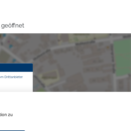
 geöffnet
om Drittanbieter
tion zu