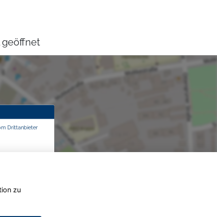
 geöffnet
om Drittanbieter
tion zu