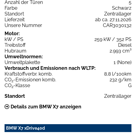
Anzahl der Türen
5
Farbe
Schwarz
Standort
Zentrallager
Lieferzeit
ab ca. 27.11.2026
Unsere Nummer
CAR3030132
Motor:
kW / PS
259 kW / 352 PS
Treibstoff
Diesel
Hubraum
2.993 cm³
Umweltnormen:
Umweltplakette
1 (None)
Verbrauch und Emissionen nach WLTP:
Kraftstoffverbr. komb.
8,8 l/100km
CO
-Emissionen komb.
232 g/km
2
CO
-Klasse
G
2
Standort
Zentrallager
Details zum BMW X7 anzeigen
BMW X7 xDrive40d