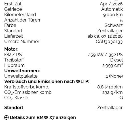
Erst-Zul.
Apr / 2026
Getriebe
Automatik
Kilometerstand
9.000 km
Anzahl der Türen
5
Farbe
Schwarz
Standort
Zentrallager
Lieferzeit
ab ca. 03.12.2026
Unsere Nummer
CAR3030133
Motor:
kW / PS
259 kW / 352 PS
Treibstoff
Diesel
Hubraum
2.993 cm³
Umweltnormen:
Umweltplakette
1 (None)
Verbrauch und Emissionen nach WLTP:
Kraftstoffverbr. komb.
8,8 l/100km
CO
-Emissionen komb.
232 g/km
2
CO
-Klasse
G
2
Standort
Zentrallager
Details zum BMW X7 anzeigen