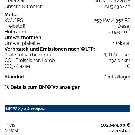
Lieferzeit
ab ca. 12.12.2026
Unsere Nummer
CAR3030420
Motor:
kW / PS
259 kW / 352 PS
Treibstoff
Diesel
Hubraum
2.993 cm³
Umweltnormen:
Umweltplakette
1 (None)
Verbrauch und Emissionen nach WLTP:
Kraftstoffverbr. komb.
8,8 l/100km
CO
-Emissionen komb.
232 g/km
2
CO
-Klasse
G
2
Standort
Zentrallager
Details zum BMW X7 anzeigen
BMW X7 xDrive40d
Preis:
102.999,00 €
MWSt:
ausweisbar