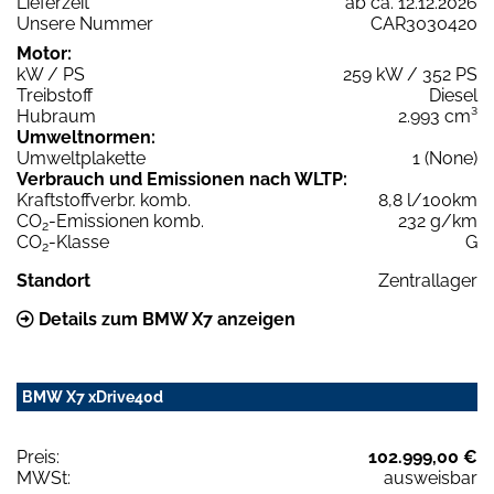
Lieferzeit
ab ca. 12.12.2026
Unsere Nummer
CAR3030420
Motor:
kW / PS
259 kW / 352 PS
Treibstoff
Diesel
Hubraum
2.993 cm³
Umweltnormen:
Umweltplakette
1 (None)
Verbrauch und Emissionen nach WLTP:
Kraftstoffverbr. komb.
8,8 l/100km
CO
-Emissionen komb.
232 g/km
2
CO
-Klasse
G
2
Standort
Zentrallager
Details zum BMW X7 anzeigen
BMW X7 xDrive40d
Preis:
102.999,00 €
MWSt:
ausweisbar