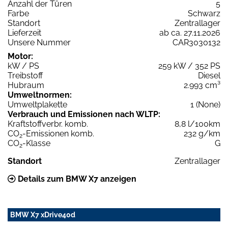
Anzahl der Türen
5
Farbe
Schwarz
Standort
Zentrallager
Lieferzeit
ab ca. 27.11.2026
Unsere Nummer
CAR3030132
Motor:
kW / PS
259 kW / 352 PS
Treibstoff
Diesel
Hubraum
2.993 cm³
Umweltnormen:
Umweltplakette
1 (None)
Verbrauch und Emissionen nach WLTP:
Kraftstoffverbr. komb.
8,8 l/100km
CO
-Emissionen komb.
232 g/km
2
CO
-Klasse
G
2
Standort
Zentrallager
Details zum BMW X7 anzeigen
BMW X7 xDrive40d