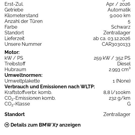
Erst-Zul.
Apr / 2026
Getriebe
Automatik
Kilometerstand
9.000 km
Anzahl der Türen
5
Farbe
Schwarz
Standort
Zentrallager
Lieferzeit
ab ca. 03.12.2026
Unsere Nummer
CAR3030133
Motor:
kW / PS
259 kW / 352 PS
Treibstoff
Diesel
Hubraum
2.993 cm³
Umweltnormen:
Umweltplakette
1 (None)
Verbrauch und Emissionen nach WLTP:
Kraftstoffverbr. komb.
8,8 l/100km
CO
-Emissionen komb.
232 g/km
2
CO
-Klasse
G
2
Standort
Zentrallager
Details zum BMW X7 anzeigen