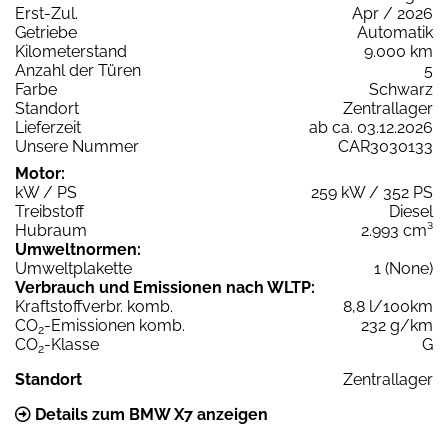
Erst-Zul.
Apr / 2026
Getriebe
Automatik
Kilometerstand
9.000 km
Anzahl der Türen
5
Farbe
Schwarz
Standort
Zentrallager
Lieferzeit
ab ca. 03.12.2026
Unsere Nummer
CAR3030133
Motor:
kW / PS
259 kW / 352 PS
Treibstoff
Diesel
Hubraum
2.993 cm³
Umweltnormen:
Umweltplakette
1 (None)
Verbrauch und Emissionen nach WLTP:
Kraftstoffverbr. komb.
8,8 l/100km
CO
-Emissionen komb.
232 g/km
2
CO
-Klasse
G
2
Standort
Zentrallager
Details zum BMW X7 anzeigen