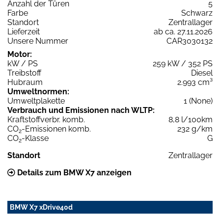
Anzahl der Türen
5
Farbe
Schwarz
Standort
Zentrallager
Lieferzeit
ab ca. 27.11.2026
Unsere Nummer
CAR3030132
Motor:
kW / PS
259 kW / 352 PS
Treibstoff
Diesel
Hubraum
2.993 cm³
Umweltnormen:
Umweltplakette
1 (None)
Verbrauch und Emissionen nach WLTP:
Kraftstoffverbr. komb.
8,8 l/100km
CO
-Emissionen komb.
232 g/km
2
CO
-Klasse
G
2
Standort
Zentrallager
Details zum BMW X7 anzeigen
BMW X7 xDrive40d