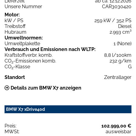
Lieferzeit
ab ca. 12.12.2026
Unsere Nummer
CAR3030420
Motor:
kW / PS
259 kW / 352 PS
Treibstoff
Diesel
Hubraum
2.993 cm³
Umweltnormen:
Umweltplakette
1 (None)
Verbrauch und Emissionen nach WLTP:
Kraftstoffverbr. komb.
8,8 l/100km
CO
-Emissionen komb.
232 g/km
2
CO
-Klasse
G
2
Standort
Zentrallager
Details zum BMW X7 anzeigen
BMW X7 xDrive40d
Preis:
102.999,00 €
MWSt:
ausweisbar