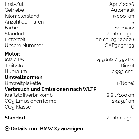
Erst-Zul.
Apr / 2026
Getriebe
Automatik
Kilometerstand
9.000 km
Anzahl der Türen
5
Farbe
Schwarz
Standort
Zentrallager
Lieferzeit
ab ca. 03.12.2026
Unsere Nummer
CAR3030133
Motor:
kW / PS
259 kW / 352 PS
Treibstoff
Diesel
Hubraum
2.993 cm³
Umweltnormen:
Umweltplakette
1 (None)
Verbrauch und Emissionen nach WLTP:
Kraftstoffverbr. komb.
8,8 l/100km
CO
-Emissionen komb.
232 g/km
2
CO
-Klasse
G
2
Standort
Zentrallager
Details zum BMW X7 anzeigen