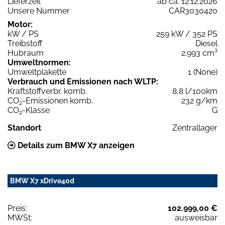
Lieferzeit
ab ca. 12.12.2026
Unsere Nummer
CAR3030420
Motor:
kW / PS
259 kW / 352 PS
Treibstoff
Diesel
Hubraum
2.993 cm³
Umweltnormen:
Umweltplakette
1 (None)
Verbrauch und Emissionen nach WLTP:
Kraftstoffverbr. komb.
8,8 l/100km
CO
-Emissionen komb.
232 g/km
2
CO
-Klasse
G
2
Standort
Zentrallager
Details zum BMW X7 anzeigen
BMW X7 xDrive40d
Preis:
102.999,00 €
MWSt:
ausweisbar