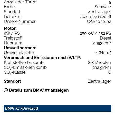
Anzahl der Türen
5
Farbe
Schwarz
Standort
Zentrallager
Lieferzeit
ab ca. 27.11.2026
Unsere Nummer
CAR3030132
Motor:
kW / PS
259 kW / 352 PS
Treibstoff
Diesel
Hubraum
2.993 cm³
Umweltnormen:
Umweltplakette
1 (None)
Verbrauch und Emissionen nach WLTP:
Kraftstoffverbr. komb.
8,8 l/100km
CO
-Emissionen komb.
232 g/km
2
CO
-Klasse
G
2
Standort
Zentrallager
Details zum BMW X7 anzeigen
BMW X7 xDrive40d