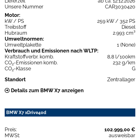
Lieferzeit
ab ca. 12.12.2026
Unsere Nummer
CAR3030420
Motor:
kW / PS
259 kW / 352 PS
Treibstoff
Diesel
Hubraum
2.993 cm³
Umweltnormen:
Umweltplakette
1 (None)
Verbrauch und Emissionen nach WLTP:
Kraftstoffverbr. komb.
8,8 l/100km
CO
-Emissionen komb.
232 g/km
2
CO
-Klasse
G
2
Standort
Zentrallager
Details zum BMW X7 anzeigen
BMW X7 xDrive40d
Preis:
102.999,00 €
MWSt:
ausweisbar