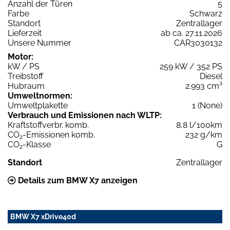
Anzahl der Türen
5
Farbe
Schwarz
Standort
Zentrallager
Lieferzeit
ab ca. 27.11.2026
Unsere Nummer
CAR3030132
Motor:
kW / PS
259 kW / 352 PS
Treibstoff
Diesel
Hubraum
2.993 cm³
Umweltnormen:
Umweltplakette
1 (None)
Verbrauch und Emissionen nach WLTP:
Kraftstoffverbr. komb.
8,8 l/100km
CO
-Emissionen komb.
232 g/km
2
CO
-Klasse
G
2
Standort
Zentrallager
Details zum BMW X7 anzeigen
BMW X7 xDrive40d