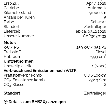
Erst-Zul.
Apr / 2026
Getriebe
Automatik
Kilometerstand
9.000 km
Anzahl der Türen
5
Farbe
Schwarz
Standort
Zentrallager
Lieferzeit
ab ca. 03.12.2026
Unsere Nummer
CAR3030133
Motor:
kW / PS
259 kW / 352 PS
Treibstoff
Diesel
Hubraum
2.993 cm³
Umweltnormen:
Umweltplakette
1 (None)
Verbrauch und Emissionen nach WLTP:
Kraftstoffverbr. komb.
8,8 l/100km
CO
-Emissionen komb.
232 g/km
2
CO
-Klasse
G
2
Standort
Zentrallager
Details zum BMW X7 anzeigen