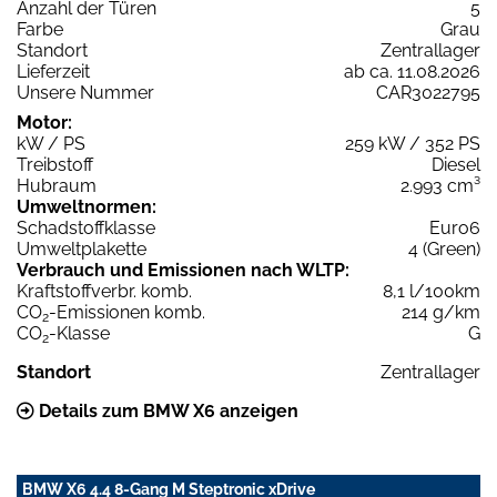
Anzahl der Türen
5
Farbe
Grau
Standort
Zentrallager
Lieferzeit
ab ca. 11.08.2026
Unsere Nummer
CAR3022795
Motor:
kW / PS
259 kW / 352 PS
Treibstoff
Diesel
Hubraum
2.993 cm³
Umweltnormen:
Schadstoffklasse
Euro6
Umweltplakette
4 (Green)
Verbrauch und Emissionen nach WLTP:
Kraftstoffverbr. komb.
8,1 l/100km
CO
-Emissionen komb.
214 g/km
2
CO
-Klasse
G
2
Standort
Zentrallager
Details zum BMW X6 anzeigen
BMW X6 4.4 8-Gang M Steptronic xDrive