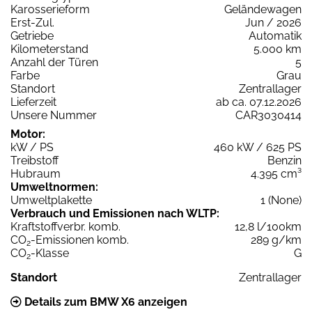
Karosserieform
Geländewagen
Erst-Zul.
Jun / 2026
Getriebe
Automatik
Kilometerstand
5.000 km
Anzahl der Türen
5
Farbe
Grau
Standort
Zentrallager
Lieferzeit
ab ca. 07.12.2026
Unsere Nummer
CAR3030414
Motor:
kW / PS
460 kW / 625 PS
Treibstoff
Benzin
Hubraum
4.395 cm³
Umweltnormen:
Umweltplakette
1 (None)
Verbrauch und Emissionen nach WLTP:
Kraftstoffverbr. komb.
12,8 l/100km
CO
-Emissionen komb.
289 g/km
2
CO
-Klasse
G
2
Standort
Zentrallager
Details zum BMW X6 anzeigen