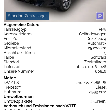
Standort Zentrallager
Allgemeine Daten:
Fahrzeugtyp
Pkw
Karosserieform
Geländewagen
Erst-Zul.
Dez / 2024
Getriebe
Automatik
Kilometerstand
25.200 km
Anzahl der Türen
5
Farbe
Schwarz
Standort
Zentrallager
Lieferzeit
ab ca. 12.08.2026
Unsere Nummer
60816
Motor:
kW / PS
210 kW / 286 PS
Treibstoff
Diesel
Hubraum
2.993 cm³
Umweltnormen:
Umweltplakette
4 (Green)
Verbrauch und Emissionen nach WLTP: