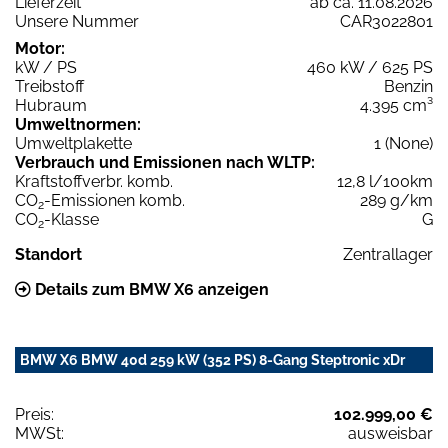
Lieferzeit
ab ca. 11.08.2026
Unsere Nummer
CAR3022801
Motor:
kW / PS
460 kW / 625 PS
Treibstoff
Benzin
Hubraum
4.395 cm³
Umweltnormen:
Umweltplakette
1 (None)
Verbrauch und Emissionen nach WLTP:
Kraftstoffverbr. komb.
12,8 l/100km
CO
-Emissionen komb.
289 g/km
2
CO
-Klasse
G
2
Standort
Zentrallager
Details zum BMW X6 anzeigen
BMW X6 BMW 40d 259 kW (352 PS) 8-Gang Steptronic xDr
Preis:
102.999,00 €
MWSt:
ausweisbar