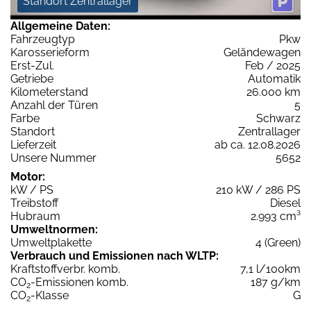
Standort Zentrallager
Allgemeine Daten:
Fahrzeugtyp
Pkw
Karosserieform
Geländewagen
Erst-Zul.
Feb / 2025
Getriebe
Automatik
Kilometerstand
26.000 km
Anzahl der Türen
5
Farbe
Schwarz
Standort
Zentrallager
Lieferzeit
ab ca. 12.08.2026
Unsere Nummer
5652
Motor:
kW / PS
210 kW / 286 PS
Treibstoff
Diesel
Hubraum
2.993 cm³
Umweltnormen:
Umweltplakette
4 (Green)
Verbrauch und Emissionen nach WLTP:
Kraftstoffverbr. komb.
7,1 l/100km
CO
-Emissionen komb.
187 g/km
2
CO
-Klasse
G
2