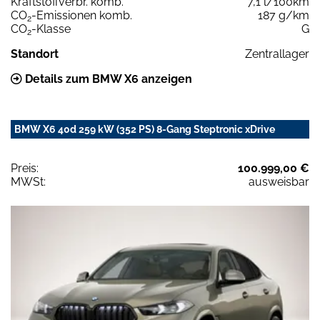
Kraftstoffverbr. komb.
7,1 l/100km
CO
-Emissionen komb.
187 g/km
2
CO
-Klasse
G
2
Standort
Zentrallager
Details zum BMW X6 anzeigen
BMW X6 40d 259 kW (352 PS) 8-Gang Steptronic xDrive
Preis:
100.999,00 €
MWSt:
ausweisbar