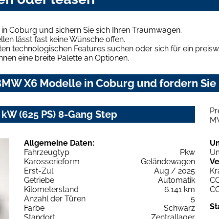
in Coburg und sichern Sie sich Ihren Traumwagen.
len lässt fast keine Wünsche offen.
en technologischen Features suchen oder sich für ein preiswe
hnen eine breite Palette an Optionen.
MW X6 Modelle in Coburg und fordern Sie 
Pr
kW (625 PS) 8-Gang Step
M
Allgemeine Daten:
U
Fahrzeugtyp
Pkw
Um
Karosserieform
Geländewagen
Ve
Erst-Zul.
Aug / 2025
Kr
Getriebe
Automatik
C
Kilometerstand
6.141 km
C
Anzahl der Türen
5
St
Farbe
Schwarz
Standort
Zentrallager