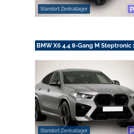
Standort Zentrallager
BMW X6 4.4 8-Gang M Steptronic 
Standort Zentrallager