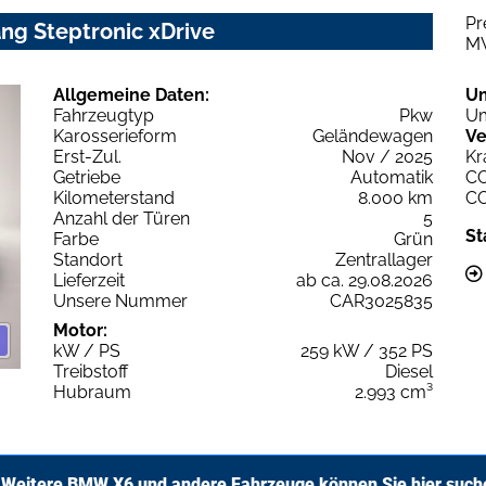
Pr
ng Steptronic xDrive
M
Allgemeine Daten:
U
Fahrzeugtyp
Pkw
Um
Karosserieform
Geländewagen
Ve
Erst-Zul.
Nov / 2025
Kr
Getriebe
Automatik
C
Kilometerstand
8.000 km
C
Anzahl der Türen
5
St
Farbe
Grün
Standort
Zentrallager
Lieferzeit
ab ca. 29.08.2026
Unsere Nummer
CAR3025835
Motor:
kW / PS
259 kW / 352 PS
Treibstoff
Diesel
Hubraum
2.993 cm³
Weitere BMW X6 und andere Fahrzeuge können Sie hier such