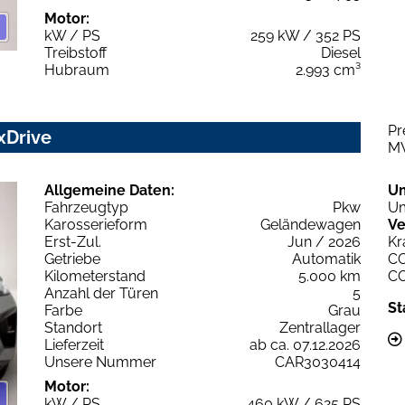
Motor:
kW / PS
259 kW / 352 PS
Treibstoff
Diesel
Hubraum
2.993 cm³
Pr
xDrive
M
Allgemeine Daten:
U
Fahrzeugtyp
Pkw
Um
Karosserieform
Geländewagen
Ve
Erst-Zul.
Jun / 2026
Kr
Getriebe
Automatik
C
Kilometerstand
5.000 km
C
Anzahl der Türen
5
St
Farbe
Grau
Standort
Zentrallager
Lieferzeit
ab ca. 07.12.2026
Unsere Nummer
CAR3030414
Motor:
kW / PS
460 kW / 625 PS