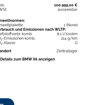
eis:
100.999,00 €
WSt:
ausweisbar
mweltnormen:
weltplakette
1 (None)
rbrauch und Emissionen nach WLTP:
aftstoffverbr. komb.
8,1 l/100km
O
-Emissionen komb.
214 g/km
2
O
-Klasse
G
2
andort
Zentrallager
Details zum BMW X6 anzeigen
en