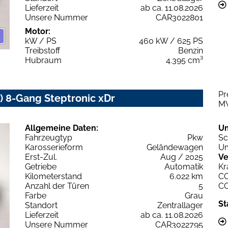
Lieferzeit
ab ca. 11.08.2026
Unsere Nummer
CAR3022801
Motor:
kW / PS
460 kW / 625 PS
Treibstoff
Benzin
Hubraum
4.395 cm³
Pr
 8-Gang Steptronic xDr
M
Allgemeine Daten:
U
Fahrzeugtyp
Pkw
Sc
Karosserieform
Geländewagen
Um
Erst-Zul.
Aug / 2025
Ve
Getriebe
Automatik
Kr
Kilometerstand
6.022 km
C
Anzahl der Türen
5
C
Farbe
Grau
St
Standort
Zentrallager
Lieferzeit
ab ca. 11.08.2026
Unsere Nummer
CAR3022795