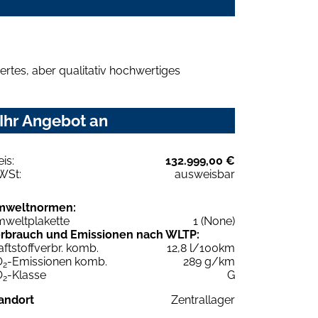
rtes, aber qualitativ hochwertiges
Ihr Angebot an
eis:
132.999,00 €
WSt:
ausweisbar
mweltnormen:
weltplakette
1 (None)
rbrauch und Emissionen nach WLTP:
aftstoffverbr. komb.
12,8 l/100km
O
-Emissionen komb.
289 g/km
2
O
-Klasse
G
2
andort
Zentrallager