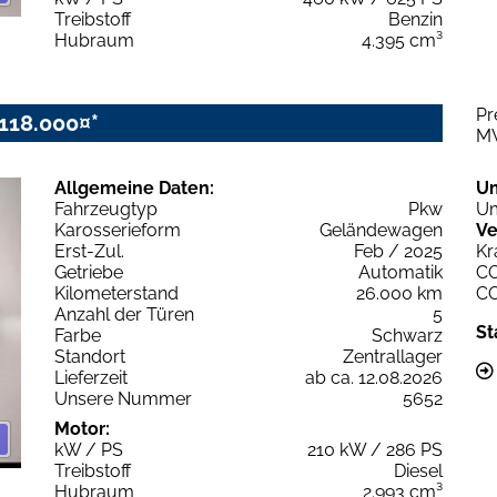
Treibstoff
Benzin
Hubraum
4.395 cm³
Pr
118.000¤*
M
Allgemeine Daten:
U
Fahrzeugtyp
Pkw
Um
Karosserieform
Geländewagen
Ve
Erst-Zul.
Feb / 2025
Kr
Getriebe
Automatik
C
Kilometerstand
26.000 km
C
Anzahl der Türen
5
St
Farbe
Schwarz
Standort
Zentrallager
Lieferzeit
ab ca. 12.08.2026
Unsere Nummer
5652
Motor:
kW / PS
210 kW / 286 PS
Treibstoff
Diesel
Hubraum
2.993 cm³