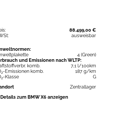
eis:
88.499,00 €
WSt:
ausweisbar
mweltnormen:
weltplakette
4 (Green)
rbrauch und Emissionen nach WLTP:
aftstoffverbr. komb.
7,1 l/100km
O
-Emissionen komb.
187 g/km
2
O
-Klasse
G
2
andort
Zentrallager
Details zum BMW X6 anzeigen