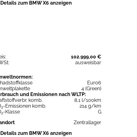
Details zum BMW X6 anzeigen
eis:
102.999,00 €
WSt:
ausweisbar
mweltnormen:
hadstoffklasse
Euro6
weltplakette
4 (Green)
rbrauch und Emissionen nach WLTP:
aftstoffverbr. komb.
8,1 l/100km
O
-Emissionen komb.
214 g/km
2
O
-Klasse
G
2
andort
Zentrallager
Details zum BMW X6 anzeigen