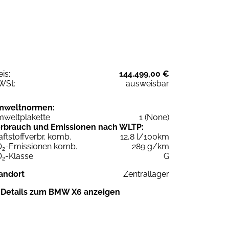
eis:
144.499,00 €
WSt:
ausweisbar
mweltnormen:
weltplakette
1 (None)
rbrauch und Emissionen nach WLTP:
aftstoffverbr. komb.
12,8 l/100km
O
-Emissionen komb.
289 g/km
2
O
-Klasse
G
2
andort
Zentrallager
Details zum BMW X6 anzeigen