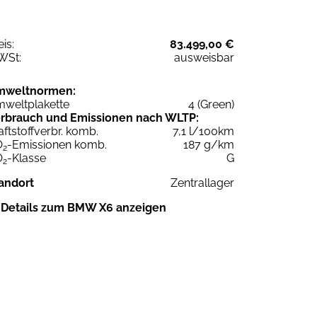
eis:
83.499,00 €
WSt:
ausweisbar
mweltnormen:
weltplakette
4 (Green)
rbrauch und Emissionen nach WLTP:
aftstoffverbr. komb.
7,1 l/100km
O
-Emissionen komb.
187 g/km
2
O
-Klasse
G
2
andort
Zentrallager
Details zum BMW X6 anzeigen