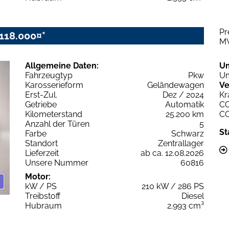
Pr
118.000¤*
M
Allgemeine Daten:
U
Fahrzeugtyp
Pkw
Um
Karosserieform
Geländewagen
Ve
Erst-Zul.
Dez / 2024
Kr
Getriebe
Automatik
C
Kilometerstand
25.200 km
C
Anzahl der Türen
5
St
Farbe
Schwarz
Standort
Zentrallager
Lieferzeit
ab ca. 12.08.2026
Unsere Nummer
60816
Motor:
kW / PS
210 kW / 286 PS
Treibstoff
Diesel
Hubraum
2.993 cm³