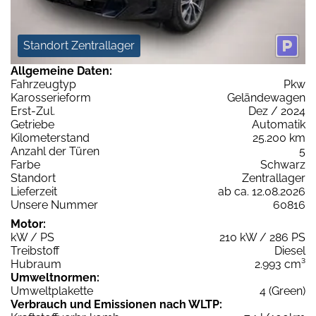
Standort Zentrallager
Allgemeine Daten:
Fahrzeugtyp
Pkw
Karosserieform
Geländewagen
Erst-Zul.
Dez / 2024
Getriebe
Automatik
Kilometerstand
25.200 km
Anzahl der Türen
5
Farbe
Schwarz
Standort
Zentrallager
Lieferzeit
ab ca. 12.08.2026
Unsere Nummer
60816
Motor:
kW / PS
210 kW / 286 PS
Treibstoff
Diesel
Hubraum
2.993 cm³
Umweltnormen:
Umweltplakette
4 (Green)
Verbrauch und Emissionen nach WLTP: