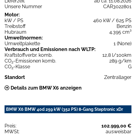
Lieferzeit
ab ca. 11.08.2026
Unsere Nummer
CAR3022801
Motor:
kW / PS
460 kW / 625 PS
Treibstoff
Benzin
Hubraum
4.395 cm³
Umweltnormen:
Umweltplakette
1 (None)
Verbrauch und Emissionen nach WLTP:
Kraftstoffverbr. komb.
12,8 l/100km
CO
-Emissionen komb.
289 g/km
2
CO
-Klasse
G
2
Standort
Zentrallager
Details zum BMW X6 anzeigen
BMW X6 BMW 40d 259 kW (352 PS) 8-Gang Steptronic xDr
Preis:
102.999,00 €
MWSt:
ausweisbar