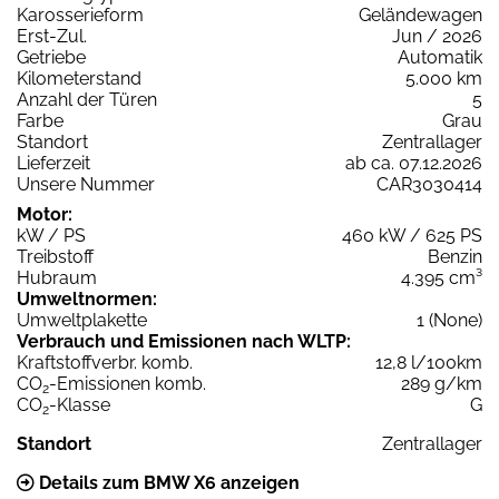
Karosserieform
Geländewagen
Erst-Zul.
Jun / 2026
Getriebe
Automatik
Kilometerstand
5.000 km
Anzahl der Türen
5
Farbe
Grau
Standort
Zentrallager
Lieferzeit
ab ca. 07.12.2026
Unsere Nummer
CAR3030414
Motor:
kW / PS
460 kW / 625 PS
Treibstoff
Benzin
Hubraum
4.395 cm³
Umweltnormen:
Umweltplakette
1 (None)
Verbrauch und Emissionen nach WLTP:
Kraftstoffverbr. komb.
12,8 l/100km
CO
-Emissionen komb.
289 g/km
2
CO
-Klasse
G
2
Standort
Zentrallager
Details zum BMW X6 anzeigen