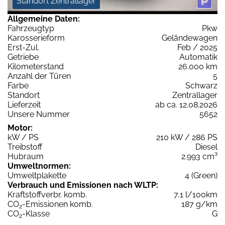
Standort Zentrallager
Allgemeine Daten:
Fahrzeugtyp
Pkw
Karosserieform
Geländewagen
Erst-Zul.
Feb / 2025
Getriebe
Automatik
Kilometerstand
26.000 km
Anzahl der Türen
5
Farbe
Schwarz
Standort
Zentrallager
Lieferzeit
ab ca. 12.08.2026
Unsere Nummer
5652
Motor:
kW / PS
210 kW / 286 PS
Treibstoff
Diesel
Hubraum
2.993 cm³
Umweltnormen:
Umweltplakette
4 (Green)
Verbrauch und Emissionen nach WLTP:
Kraftstoffverbr. komb.
7,1 l/100km
CO
-Emissionen komb.
187 g/km
2
CO
-Klasse
G
2