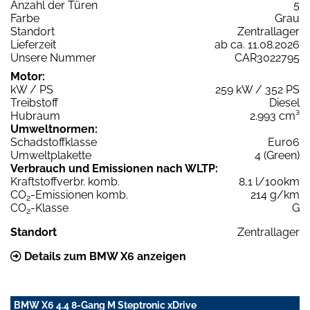
Anzahl der Türen
5
Farbe
Grau
Standort
Zentrallager
Lieferzeit
ab ca. 11.08.2026
Unsere Nummer
CAR3022795
Motor:
kW / PS
259 kW / 352 PS
Treibstoff
Diesel
Hubraum
2.993 cm³
Umweltnormen:
Schadstoffklasse
Euro6
Umweltplakette
4 (Green)
Verbrauch und Emissionen nach WLTP:
Kraftstoffverbr. komb.
8,1 l/100km
CO
-Emissionen komb.
214 g/km
2
CO
-Klasse
G
2
Standort
Zentrallager
Details zum BMW X6 anzeigen
BMW X6 4.4 8-Gang M Steptronic xDrive