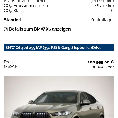
Kraftstoffverbr. komb.
7,1 l/100km
CO
-Emissionen komb.
187 g/km
2
CO
-Klasse
G
2
Standort
Zentrallager
Details zum BMW X6 anzeigen
BMW X6 40d 259 kW (352 PS) 8-Gang Steptronic xDrive
Preis:
100.999,00 €
MWSt:
ausweisbar