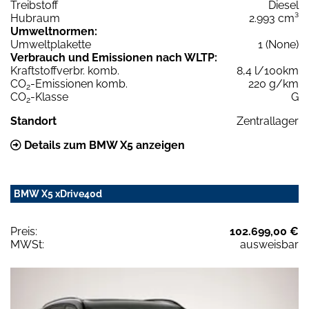
Treibstoff
Diesel
Hubraum
2.993 cm³
Umweltnormen:
Umweltplakette
1 (None)
Verbrauch und Emissionen nach WLTP:
Kraftstoffverbr. komb.
8,4 l/100km
CO
-Emissionen komb.
220 g/km
2
CO
-Klasse
G
2
Standort
Zentrallager
Details zum BMW X5 anzeigen
BMW X5 xDrive40d
Preis:
102.699,00 €
MWSt:
ausweisbar