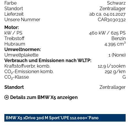
Farbe
Schwarz
Standort
Zentrallager
Lieferzeit
ab ca. 04.01.2027
Unsere Nummer
CAR3030332
Motor:
kW / PS
460 kW / 625 PS
Treibstoff
Benzin
Hubraum
4.395 cm³
Umweltnormen:
Umweltplakette
1 (None)
Verbrauch und Emissionen nach WLTP:
Kraftstoffverbr. komb.
12,9 l/100km
CO
-Emissionen komb.
292 g/km
2
CO
-Klasse
G
2
Standort
Zentrallager
Details zum BMW X5 anzeigen
BMW X5 xDrive 30d M Sport*UPE 112.000¤*Pano