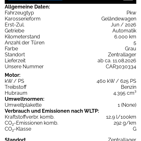
Allgemeine Daten:
Fahrzeugtyp
Pkw
Karosserieform
Geländewagen
Erst-Zul.
Jun / 2026
Getriebe
Automatik
Kilometerstand
6.000 km
Anzahl der Türen
5
Farbe
Grau
Standort
Zentrallager
Lieferzeit
ab ca. 11.08.2026
Unsere Nummer
CAR3030334
Motor:
kW / PS
460 kW / 625 PS
Treibstoff
Benzin
Hubraum
4.395 cm³
Umweltnormen:
Umweltplakette
1 (None)
Verbrauch und Emissionen nach WLTP:
Kraftstoffverbr. komb.
12,9 l/100km
CO
-Emissionen komb.
292 g/km
2
CO
-Klasse
G
2
Standort
Zentrallager