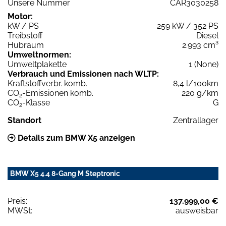
Unsere Nummer
CAR3030258
Motor:
kW / PS
259 kW / 352 PS
Treibstoff
Diesel
Hubraum
2.993 cm³
Umweltnormen:
Umweltplakette
1 (None)
Verbrauch und Emissionen nach WLTP:
Kraftstoffverbr. komb.
8,4 l/100km
CO
-Emissionen komb.
220 g/km
2
CO
-Klasse
G
2
Standort
Zentrallager
Details zum BMW X5 anzeigen
BMW X5 4.4 8-Gang M Steptronic
Preis:
137.999,00 €
MWSt:
ausweisbar