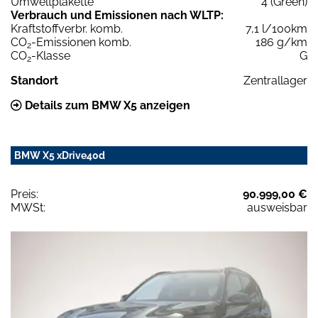
Umweltplakette
4 (Green)
Verbrauch und Emissionen nach WLTP:
Kraftstoffverbr. komb.
7,1 l/100km
CO
-Emissionen komb.
186 g/km
2
CO
-Klasse
G
2
Standort
Zentrallager
Details zum BMW X5 anzeigen
BMW X5 xDrive40d
Preis:
90.999,00 €
MWSt:
ausweisbar