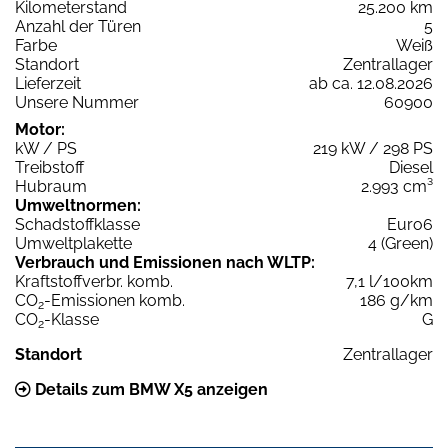
Kilometerstand
25.200 km
Anzahl der Türen
5
Farbe
Weiß
Standort
Zentrallager
Lieferzeit
ab ca. 12.08.2026
Unsere Nummer
60900
Motor:
kW / PS
219 kW / 298 PS
Treibstoff
Diesel
Hubraum
2.993 cm³
Umweltnormen:
Schadstoffklasse
Euro6
Umweltplakette
4 (Green)
Verbrauch und Emissionen nach WLTP:
Kraftstoffverbr. komb.
7,1 l/100km
CO
-Emissionen komb.
186 g/km
2
CO
-Klasse
G
2
Standort
Zentrallager
Details zum BMW X5 anzeigen