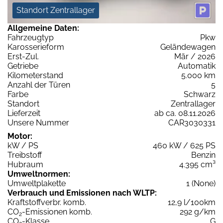
Standort Zentrallager
Allgemeine Daten:
Fahrzeugtyp
Pkw
Karosserieform
Geländewagen
Erst-Zul.
Mär / 2026
Getriebe
Automatik
Kilometerstand
5.000 km
Anzahl der Türen
5
Farbe
Schwarz
Standort
Zentrallager
Lieferzeit
ab ca. 08.11.2026
Unsere Nummer
CAR3030331
Motor:
kW / PS
460 kW / 625 PS
Treibstoff
Benzin
Hubraum
4.395 cm³
Umweltnormen:
Umweltplakette
1 (None)
Verbrauch und Emissionen nach WLTP:
Kraftstoffverbr. komb.
12,9 l/100km
CO
-Emissionen komb.
292 g/km
2
CO
-Klasse
G