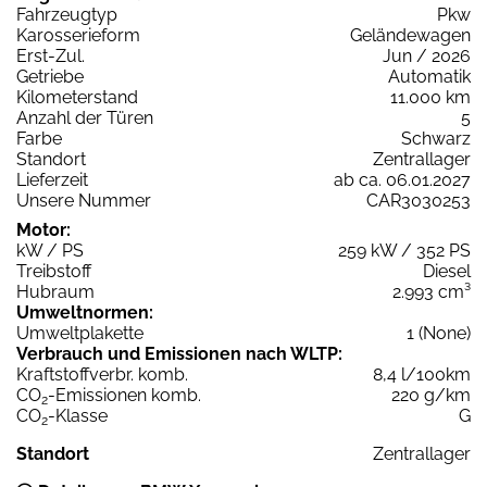
Fahrzeugtyp
Pkw
Karosserieform
Geländewagen
Erst-Zul.
Jun / 2026
Getriebe
Automatik
Kilometerstand
11.000 km
Anzahl der Türen
5
Farbe
Schwarz
Standort
Zentrallager
Lieferzeit
ab ca. 06.01.2027
Unsere Nummer
CAR3030253
Motor:
kW / PS
259 kW / 352 PS
Treibstoff
Diesel
Hubraum
2.993 cm³
Umweltnormen:
Umweltplakette
1 (None)
Verbrauch und Emissionen nach WLTP:
Kraftstoffverbr. komb.
8,4 l/100km
CO
-Emissionen komb.
220 g/km
2
CO
-Klasse
G
2
Standort
Zentrallager