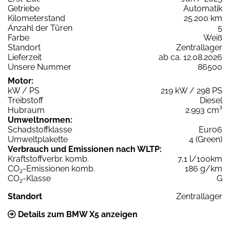
Getriebe
Automatik
Kilometerstand
25.200 km
Anzahl der Türen
5
Farbe
Weiß
Standort
Zentrallager
Lieferzeit
ab ca. 12.08.2026
Unsere Nummer
86500
Motor:
kW / PS
219 kW / 298 PS
Treibstoff
Diesel
Hubraum
2.993 cm³
Umweltnormen:
Schadstoffklasse
Euro6
Umweltplakette
4 (Green)
Verbrauch und Emissionen nach WLTP:
Kraftstoffverbr. komb.
7,1 l/100km
CO
-Emissionen komb.
186 g/km
2
CO
-Klasse
G
2
Standort
Zentrallager
Details zum BMW X5 anzeigen