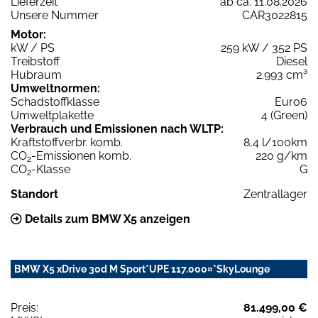
Lieferzeit
ab ca. 11.08.2026
Unsere Nummer
CAR3022815
Motor:
kW / PS
259 kW / 352 PS
Treibstoff
Diesel
Hubraum
2.993 cm³
Umweltnormen:
Schadstoffklasse
Euro6
Umweltplakette
4 (Green)
Verbrauch und Emissionen nach WLTP:
Kraftstoffverbr. komb.
8,4 l/100km
CO
-Emissionen komb.
220 g/km
2
CO
-Klasse
G
2
Standort
Zentrallager
Details zum BMW X5 anzeigen
BMW X5 xDrive 30d M Sport*UPE 117.000¤*SkyLounge
Preis:
81.499,00 €