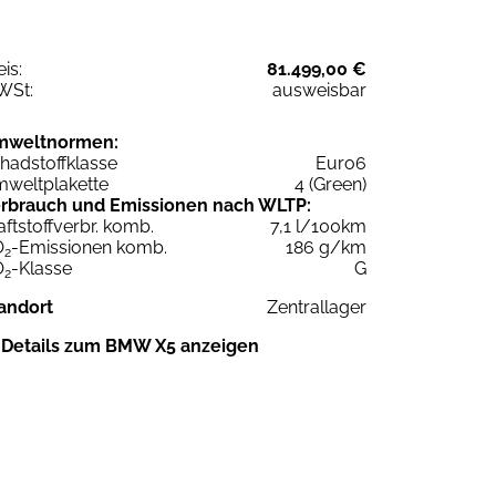
eis:
81.499,00 €
WSt:
ausweisbar
mweltnormen:
hadstoffklasse
Euro6
weltplakette
4 (Green)
rbrauch und Emissionen nach WLTP:
aftstoffverbr. komb.
7,1 l/100km
O
-Emissionen komb.
186 g/km
2
O
-Klasse
G
2
andort
Zentrallager
Details zum BMW X5 anzeigen