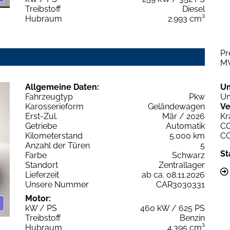
Treibstoff
Diesel
Hubraum
2.993 cm³
Pr
M
Allgemeine Daten:
U
Fahrzeugtyp
Pkw
Um
Karosserieform
Geländewagen
Ve
Erst-Zul.
Mär / 2026
Kr
Getriebe
Automatik
C
Kilometerstand
5.000 km
C
Anzahl der Türen
5
St
Farbe
Schwarz
Standort
Zentrallager
Lieferzeit
ab ca. 08.11.2026
Unsere Nummer
CAR3030331
Motor:
kW / PS
460 kW / 625 PS
Treibstoff
Benzin
Hubraum
4.395 cm³