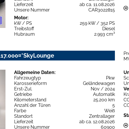
Lieferzeit
ab ca. 11.08.2026
Unsere Nummer
CAR3022815
Motor:
kW / PS
259 kW / 352 PS
Treibstoff
Diesel
Hubraum
2.993 cm³
Pr
117.000¤*SkyLounge
M
Allgemeine Daten:
U
Fahrzeugtyp
Pkw
Sc
Karosserieform
Geländewagen
Um
Erst-Zul.
Nov / 2024
Ve
Getriebe
Automatik
Kr
Kilometerstand
25.200 km
C
Anzahl der Türen
5
C
Farbe
Weiß
St
Standort
Zentrallager
Lieferzeit
ab ca. 12.08.2026
Unsere Nummer
60900