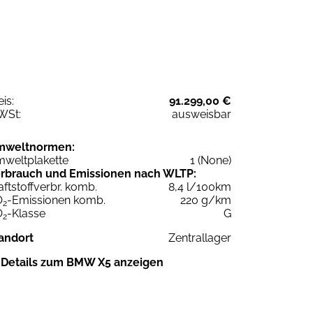
eis:
91.299,00 €
WSt:
ausweisbar
mweltnormen:
weltplakette
1 (None)
rbrauch und Emissionen nach WLTP:
aftstoffverbr. komb.
8,4 l/100km
O
-Emissionen komb.
220 g/km
2
O
-Klasse
G
2
andort
Zentrallager
Details zum BMW X5 anzeigen