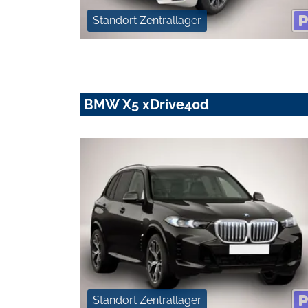
Standort Zentrallager
BMW X5 xDrive40d
Standort Zentrallager