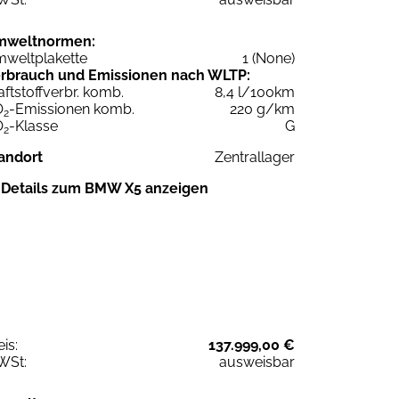
mweltnormen:
weltplakette
1 (None)
rbrauch und Emissionen nach WLTP:
aftstoffverbr. komb.
8,4 l/100km
O
-Emissionen komb.
220 g/km
2
O
-Klasse
G
2
andort
Zentrallager
Details zum BMW X5 anzeigen
eis:
137.999,00 €
WSt:
ausweisbar