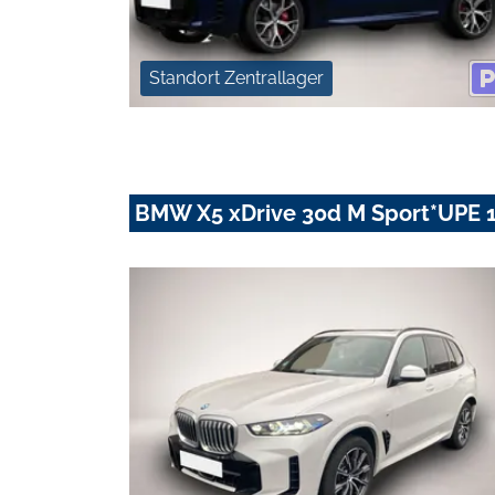
Standort Zentrallager
BMW X5 xDrive 30d M Sport*UPE 