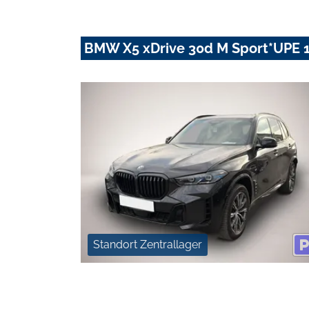
BMW X5 xDrive 30d M Sport*UPE 
Standort Zentrallager