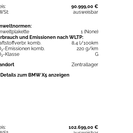
eis:
90.999,00 €
WSt:
ausweisbar
mweltnormen:
weltplakette
1 (None)
rbrauch und Emissionen nach WLTP:
aftstoffverbr. komb.
8,4 l/100km
O
-Emissionen komb.
220 g/km
2
O
-Klasse
G
2
andort
Zentrallager
Details zum BMW X5 anzeigen
eis:
102.699,00 €
WSt:
ausweisbar