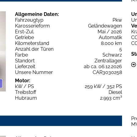
Allgemeine Daten:
U
Fahrzeugtyp
Pkw
Um
Karosserieform
Geländewagen
Ve
Erst-Zul.
Mai / 2026
Kr
Getriebe
Automatik
C
Kilometerstand
8.000 km
C
Anzahl der Türen
5
St
Farbe
Schwarz
Standort
Zentrallager
Lieferzeit
ab ca. 06.12.2026
Unsere Nummer
CAR3030258
Motor:
kW / PS
259 kW / 352 PS
Treibstoff
Diesel
Hubraum
2.993 cm³
Pr
M