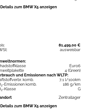
Details zum BMW X5 anzeigen
eis:
81.499,00 €
WSt:
ausweisbar
mweltnormen:
hadstoffklasse
Euro6
weltplakette
4 (Green)
rbrauch und Emissionen nach WLTP:
aftstoffverbr. komb.
7,1 l/100km
O
-Emissionen komb.
186 g/km
2
O
-Klasse
G
2
andort
Zentrallager
Details zum BMW X5 anzeigen