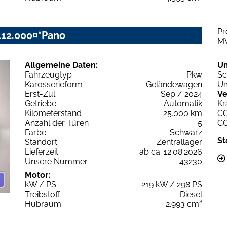
Pr
112.000¤*Pano
M
Allgemeine Daten:
U
Fahrzeugtyp
Pkw
Sc
Karosserieform
Geländewagen
Um
Erst-Zul.
Sep / 2024
Ve
Getriebe
Automatik
Kr
Kilometerstand
25.000 km
C
Anzahl der Türen
5
C
Farbe
Schwarz
St
Standort
Zentrallager
Lieferzeit
ab ca. 12.08.2026
Unsere Nummer
43230
Motor:
kW / PS
219 kW / 298 PS
Treibstoff
Diesel
Hubraum
2.993 cm³