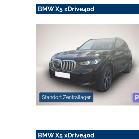
BMW X5 xDrive40d
Standort Zentrallager
BMW X5 xDrive40d