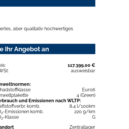
rtes, aber qualitativ hochwertiges
e Ihr Angebot an
eis:
117.399,00 €
WSt:
ausweisbar
mweltnormen:
hadstoffklasse
Euro6
weltplakette
4 (Green)
rbrauch und Emissionen nach WLTP:
aftstoffverbr. komb.
8,4 l/100km
O
-Emissionen komb.
220 g/km
2
O
-Klasse
G
2
andort
Zentrallager