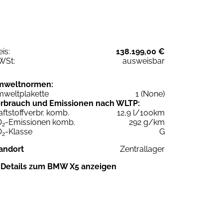
eis:
138.199,00 €
WSt:
ausweisbar
mweltnormen:
weltplakette
1 (None)
rbrauch und Emissionen nach WLTP:
aftstoffverbr. komb.
12,9 l/100km
O
-Emissionen komb.
292 g/km
2
O
-Klasse
G
2
andort
Zentrallager
Details zum BMW X5 anzeigen