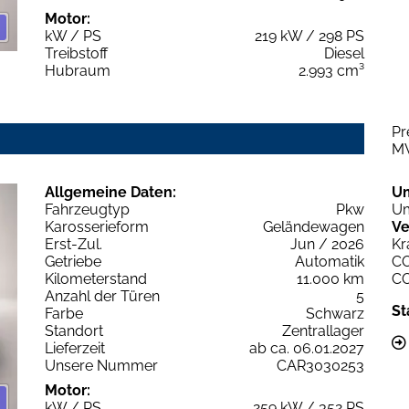
Motor:
kW / PS
219 kW / 298 PS
Treibstoff
Diesel
Hubraum
2.993 cm³
Pr
M
Allgemeine Daten:
U
Fahrzeugtyp
Pkw
Um
Karosserieform
Geländewagen
Ve
Erst-Zul.
Jun / 2026
Kr
Getriebe
Automatik
C
Kilometerstand
11.000 km
C
Anzahl der Türen
5
St
Farbe
Schwarz
Standort
Zentrallager
Lieferzeit
ab ca. 06.01.2027
Unsere Nummer
CAR3030253
Motor:
kW / PS
259 kW / 352 PS