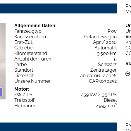
Pr
M
Allgemeine Daten:
U
Fahrzeugtyp
Pkw
Um
Karosserieform
Geländewagen
Ve
Erst-Zul.
Apr / 2026
Kr
Getriebe
Automatik
C
Kilometerstand
9.500 km
C
Anzahl der Türen
5
St
Farbe
Schwarz
Standort
Zentrallager
Lieferzeit
ab ca. 06.12.2026
Unsere Nummer
CAR3030252
Motor:
kW / PS
259 kW / 352 PS
Treibstoff
Diesel
Hubraum
2.993 cm³
Pr
M