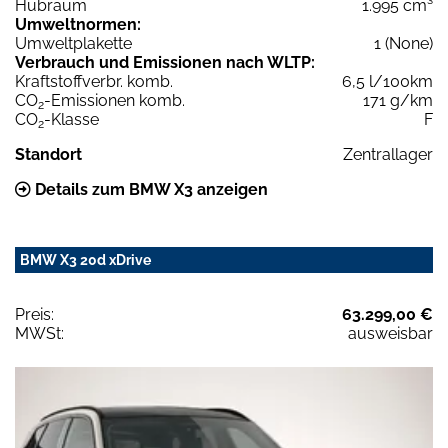
Hubraum
1.995 cm³
Umweltnormen:
Umweltplakette
1 (None)
Verbrauch und Emissionen nach WLTP:
Kraftstoffverbr. komb.
6,5 l/100km
CO
-Emissionen komb.
171 g/km
2
CO
-Klasse
F
2
Standort
Zentrallager
Details zum BMW X3 anzeigen
BMW X3 20d xDrive
Preis:
63.299,00 €
MWSt:
ausweisbar