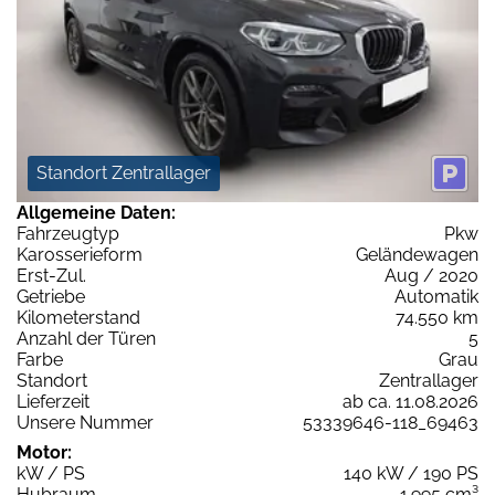
Standort Zentrallager
Allgemeine Daten:
Fahrzeugtyp
Pkw
Karosserieform
Geländewagen
Erst-Zul.
Aug / 2020
Getriebe
Automatik
Kilometerstand
74.550 km
Anzahl der Türen
5
Farbe
Grau
Standort
Zentrallager
Lieferzeit
ab ca. 11.08.2026
Unsere Nummer
53339646-118_69463
Motor:
kW / PS
140 kW / 190 PS
Hubraum
1.995 cm³