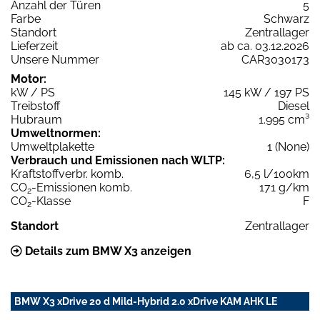
Anzahl der Türen
5
Farbe
Schwarz
Standort
Zentrallager
Lieferzeit
ab ca. 03.12.2026
Unsere Nummer
CAR3030173
Motor:
kW / PS
145 kW / 197 PS
Treibstoff
Diesel
Hubraum
1.995 cm³
Umweltnormen:
Umweltplakette
1 (None)
Verbrauch und Emissionen nach WLTP:
Kraftstoffverbr. komb.
6,5 l/100km
CO
-Emissionen komb.
171 g/km
2
CO
-Klasse
F
2
Standort
Zentrallager
Details zum BMW X3 anzeigen
BMW X3 xDrive 20 d Mild-Hybrid 2.0 xDrive KAM AHK LE