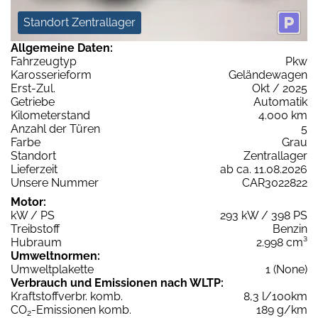
Standort Zentrallager
Allgemeine Daten:
Fahrzeugtyp
Pkw
Karosserieform
Geländewagen
Erst-Zul.
Okt / 2025
Getriebe
Automatik
Kilometerstand
4.000 km
Anzahl der Türen
5
Farbe
Grau
Standort
Zentrallager
Lieferzeit
ab ca. 11.08.2026
Unsere Nummer
CAR3022822
Motor:
kW / PS
293 kW / 398 PS
Treibstoff
Benzin
Hubraum
2.998 cm³
Umweltnormen:
Umweltplakette
1 (None)
Verbrauch und Emissionen nach WLTP:
Kraftstoffverbr. komb.
8,3 l/100km
CO
-Emissionen komb.
189 g/km
2