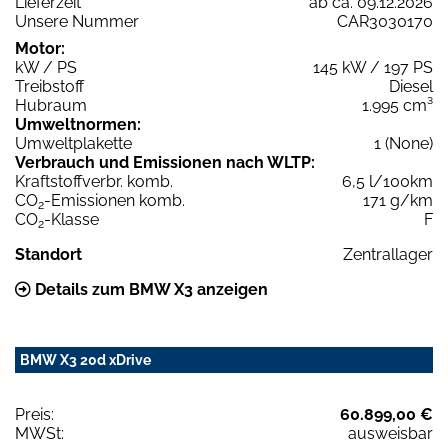
Lieferzeit
ab ca. 09.12.2026
Unsere Nummer
CAR3030170
Motor:
kW / PS
145 kW / 197 PS
Treibstoff
Diesel
Hubraum
1.995 cm³
Umweltnormen:
Umweltplakette
1 (None)
Verbrauch und Emissionen nach WLTP:
Kraftstoffverbr. komb.
6,5 l/100km
CO
-Emissionen komb.
171 g/km
2
CO
-Klasse
F
2
Standort
Zentrallager
Details zum BMW X3 anzeigen
BMW X3 20d xDrive
Preis:
60.899,00 €
MWSt:
ausweisbar