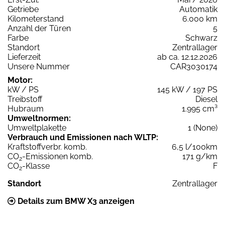
Getriebe
Automatik
Kilometerstand
6.000 km
Anzahl der Türen
5
Farbe
Schwarz
Standort
Zentrallager
Lieferzeit
ab ca. 12.12.2026
Unsere Nummer
CAR3030174
Motor:
kW / PS
145 kW / 197 PS
Treibstoff
Diesel
Hubraum
1.995 cm³
Umweltnormen:
Umweltplakette
1 (None)
Verbrauch und Emissionen nach WLTP:
Kraftstoffverbr. komb.
6,5 l/100km
CO
-Emissionen komb.
171 g/km
2
CO
-Klasse
F
2
Standort
Zentrallager
Details zum BMW X3 anzeigen