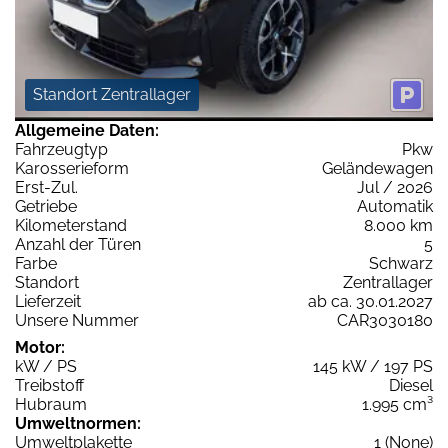
Standort Zentrallager
Allgemeine Daten:
Fahrzeugtyp
Pkw
Karosserieform
Geländewagen
Erst-Zul.
Jul / 2026
Getriebe
Automatik
Kilometerstand
8.000 km
Anzahl der Türen
5
Farbe
Schwarz
Standort
Zentrallager
Lieferzeit
ab ca. 30.01.2027
Unsere Nummer
CAR3030180
Motor:
kW / PS
145 kW / 197 PS
Treibstoff
Diesel
Hubraum
1.995 cm³
Umweltnormen:
Umweltplakette
1 (None)