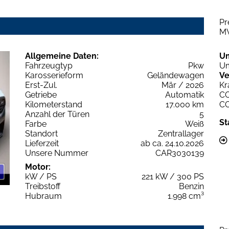
Pr
M
Allgemeine Daten:
U
Fahrzeugtyp
Pkw
Um
Karosserieform
Geländewagen
Ve
Erst-Zul.
Mär / 2026
Kr
Getriebe
Automatik
C
Kilometerstand
17.000 km
C
Anzahl der Türen
5
St
Farbe
Weiß
Standort
Zentrallager
Lieferzeit
ab ca. 24.10.2026
Unsere Nummer
CAR3030139
Motor:
kW / PS
221 kW / 300 PS
Treibstoff
Benzin
Hubraum
1.998 cm³