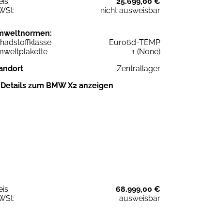
eis:
25.699,00 €
WSt:
nicht ausweisbar
mweltnormen:
hadstoffklasse
Euro6d-TEMP
weltplakette
1 (None)
andort
Zentrallager
Details zum BMW X2 anzeigen
eis:
68.999,00 €
WSt:
ausweisbar