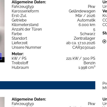
Allgemeine Daten:
U
Fahrzeugtyp
Pkw
Um
Karosserieform
Geländewagen
Ve
Erst-Zul.
Mär / 2026
Kr
Getriebe
Automatik
C
Kilometerstand
6.000 km
C
Anzahl der Türen
5
St
Farbe
Schwarz
Standort
Zentrallager
Lieferzeit
ab ca. 17.10.2026
Unsere Nummer
CAR3030140
Motor:
kW / PS
221 kW / 300 PS
Treibstoff
Benzin
Hubraum
1.998 cm³
Pr
M
Allgemeine Daten:
U
Fahrzeugtyp
Pkw
Um