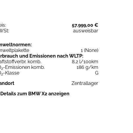
eis:
57.999,00 €
WSt:
ausweisbar
mweltnormen:
weltplakette
1 (None)
rbrauch und Emissionen nach WLTP:
aftstoffverbr. komb.
8,2 l/100km
O
-Emissionen komb.
186 g/km
2
O
-Klasse
G
2
andort
Zentrallager
Details zum BMW X2 anzeigen