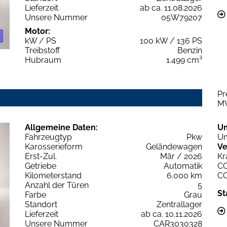
Lieferzeit
ab ca. 11.08.2026
Unsere Nummer
05W79207
Motor:
kW / PS
100 kW / 136 PS
Treibstoff
Benzin
Hubraum
1.499 cm³
Pr
M
Allgemeine Daten:
U
Fahrzeugtyp
Pkw
Um
Karosserieform
Geländewagen
Ve
Erst-Zul.
Mär / 2026
Kr
Getriebe
Automatik
C
Kilometerstand
6.000 km
C
Anzahl der Türen
5
St
Farbe
Grau
Standort
Zentrallager
Lieferzeit
ab ca. 10.11.2026
Unsere Nummer
CAR3030328