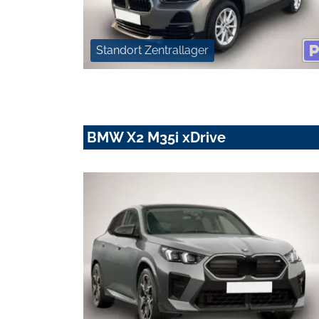
Standort Zentrallager
BMW X2 M35i xDrive