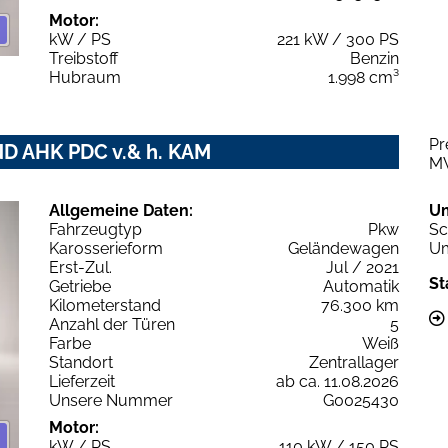
Motor:
kW / PS
221 kW / 300 PS
Treibstoff
Benzin
Hubraum
1.998 cm³
Pr
ND AHK PDC v.& h. KAM
M
Allgemeine Daten:
U
Fahrzeugtyp
Pkw
Sc
Karosserieform
Geländewagen
Um
Erst-Zul.
Jul / 2021
St
Getriebe
Automatik
Kilometerstand
76.300 km
Anzahl der Türen
5
Farbe
Weiß
Standort
Zentrallager
Lieferzeit
ab ca. 11.08.2026
Unsere Nummer
G0025430
Motor:
kW / PS
110 kW / 150 PS