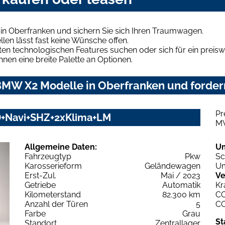
n Oberfranken und sichern Sie sich Ihren Traumwagen.
len lässt fast keine Wünsche offen.
en technologischen Features suchen oder sich für ein preiswe
hnen eine breite Palette an Optionen.
MW X2 Modelle in Oberfranken und fordern
Pr
D+Navi+SHZ+2xKlima+LM
M
Allgemeine Daten:
U
Fahrzeugtyp
Pkw
Sc
Karosserieform
Geländewagen
Um
Erst-Zul.
Mai / 2023
Ve
Getriebe
Automatik
Kr
Kilometerstand
82.300 km
C
Anzahl der Türen
5
C
Farbe
Grau
St
Standort
Zentrallager