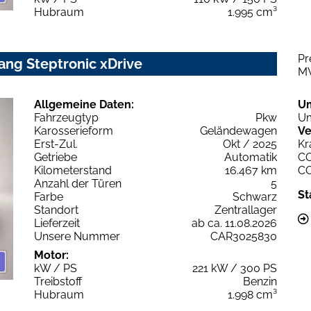
Hubraum
1.995 cm³
Pr
ang Steptronic xDrive
M
Allgemeine Daten:
U
Fahrzeugtyp
Pkw
Um
Karosserieform
Geländewagen
Ve
Erst-Zul.
Okt / 2025
Kr
Getriebe
Automatik
C
Kilometerstand
16.467 km
C
Anzahl der Türen
5
St
Farbe
Schwarz
Standort
Zentrallager
Lieferzeit
ab ca. 11.08.2026
Unsere Nummer
CAR3025830
Motor:
kW / PS
221 kW / 300 PS
Treibstoff
Benzin
Hubraum
1.998 cm³