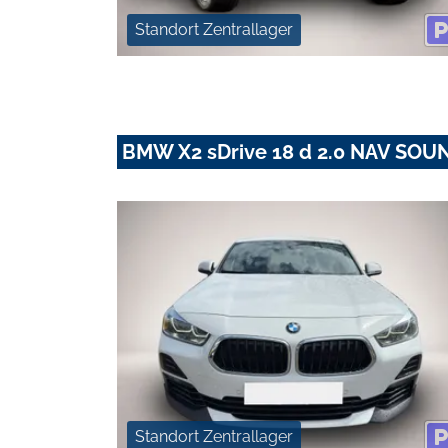
Standort Zentrallager
BMW X2 sDrive 18 d 2.0 NAV SOU
Standort Zentrallager