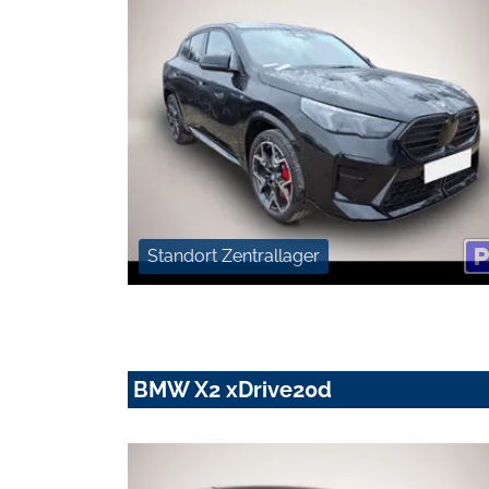
Standort Zentrallager
BMW X2 xDrive20d