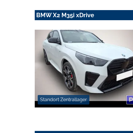
BMW X2 M35i xDrive
Standort Zentrallager