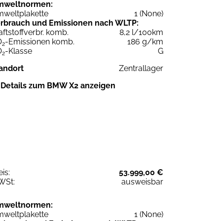
mweltnormen:
weltplakette
1 (None)
rbrauch und Emissionen nach WLTP:
aftstoffverbr. komb.
8,2 l/100km
O
-Emissionen komb.
186 g/km
2
O
-Klasse
G
2
andort
Zentrallager
Details zum BMW X2 anzeigen
eis:
53.999,00 €
WSt:
ausweisbar
mweltnormen:
weltplakette
1 (None)