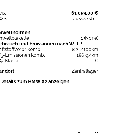
eis:
61.099,00 €
WSt:
ausweisbar
mweltnormen:
weltplakette
1 (None)
rbrauch und Emissionen nach WLTP:
aftstoffverbr. komb.
8,2 l/100km
O
-Emissionen komb.
186 g/km
2
O
-Klasse
G
2
andort
Zentrallager
Details zum BMW X2 anzeigen