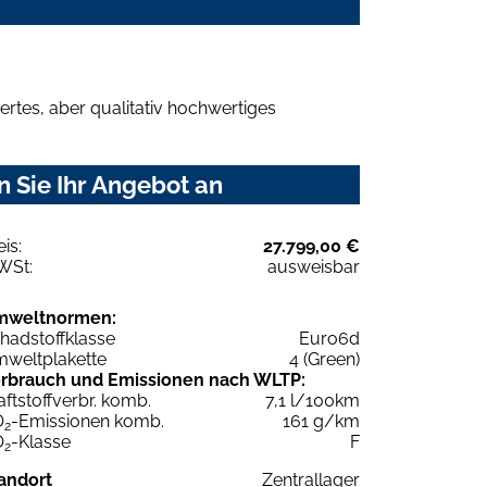
rtes, aber qualitativ hochwertiges
 Sie Ihr Angebot an
eis:
27.799,00 €
WSt:
ausweisbar
mweltnormen:
hadstoffklasse
Euro6d
weltplakette
4 (Green)
rbrauch und Emissionen nach WLTP:
aftstoffverbr. komb.
7,1 l/100km
O
-Emissionen komb.
161 g/km
2
O
-Klasse
F
2
andort
Zentrallager