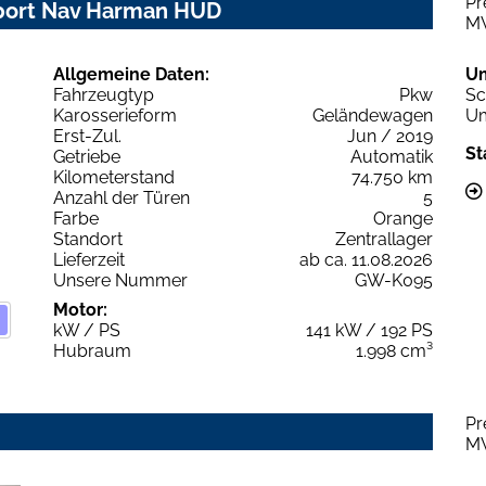
Pr
Sport Nav Harman HUD
M
Allgemeine Daten:
U
Fahrzeugtyp
Pkw
Sc
Karosserieform
Geländewagen
Um
Erst-Zul.
Jun / 2019
St
Getriebe
Automatik
Kilometerstand
74.750 km
Anzahl der Türen
5
Farbe
Orange
Standort
Zentrallager
Lieferzeit
ab ca. 11.08.2026
Unsere Nummer
GW-K095
Motor:
kW / PS
141 kW / 192 PS
Hubraum
1.998 cm³
Pr
M