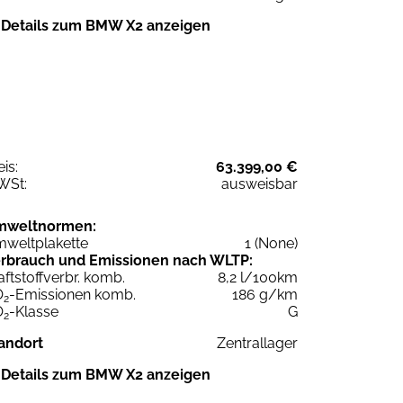
Details zum BMW X2 anzeigen
eis:
63.399,00 €
WSt:
ausweisbar
mweltnormen:
weltplakette
1 (None)
rbrauch und Emissionen nach WLTP:
aftstoffverbr. komb.
8,2 l/100km
O
-Emissionen komb.
186 g/km
2
O
-Klasse
G
2
andort
Zentrallager
Details zum BMW X2 anzeigen