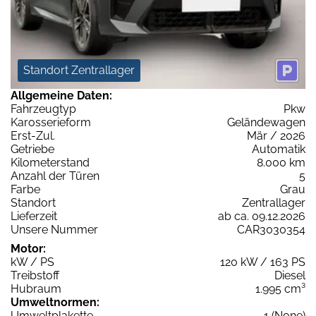
Standort Zentrallager
Allgemeine Daten:
Fahrzeugtyp
Pkw
Karosserieform
Geländewagen
Erst-Zul.
Mär / 2026
Getriebe
Automatik
Kilometerstand
8.000 km
Anzahl der Türen
5
Farbe
Grau
Standort
Zentrallager
Lieferzeit
ab ca. 09.12.2026
Unsere Nummer
CAR3030354
Motor:
kW / PS
120 kW / 163 PS
Treibstoff
Diesel
Hubraum
1.995 cm³
Umweltnormen:
Umweltplakette
1 (None)