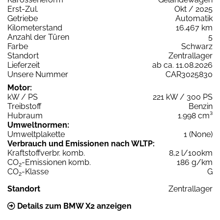
Erst-Zul.
Okt / 2025
Getriebe
Automatik
Kilometerstand
16.467 km
Anzahl der Türen
5
Farbe
Schwarz
Standort
Zentrallager
Lieferzeit
ab ca. 11.08.2026
Unsere Nummer
CAR3025830
Motor:
kW / PS
221 kW / 300 PS
Treibstoff
Benzin
Hubraum
1.998 cm³
Umweltnormen:
Umweltplakette
1 (None)
Verbrauch und Emissionen nach WLTP:
Kraftstoffverbr. komb.
8,2 l/100km
CO
-Emissionen komb.
186 g/km
2
CO
-Klasse
G
2
Standort
Zentrallager
Details zum BMW X2 anzeigen