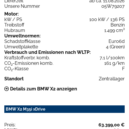
Lieferzeit
ab ca. 11.08.2026
Unsere Nummer
05W79207
Motor:
kW / PS
100 kW / 136 PS
Treibstoff
Benzin
Hubraum
1.499 cm³
Umweltnormen:
Schadstoffklasse
Euro6d
Umweltplakette
4 (Green)
Verbrauch und Emissionen nach WLTP:
Kraftstoffverbr. komb.
7,1 l/100km
CO
-Emissionen komb.
161 g/km
2
CO
-Klasse
F
2
Standort
Zentrallager
Details zum BMW X2 anzeigen
BMW X2 M35i xDrive
Preis:
63.399,00 €