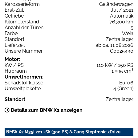
Karosserieform
Geländewagen
Erst-Zul.
Jul / 2021
Getriebe
Automatik
Kilometerstand
76.300 km
Anzahl der Türen
5
Farbe
Weiß
Standort
Zentrallager
Lieferzeit
ab ca. 11.08.2026
Unsere Nummer
G0025430
Motor:
kW / PS
110 kW / 150 PS
Hubraum
1.995 cm³
Umweltnormen:
Schadstoffklasse
Euro6
Umweltplakette
4 (Green)
Standort
Zentrallager
Details zum BMW X2 anzeigen
BMW X2 M35i 221 kW (300 PS) 8-Gang Steptronic xDrive