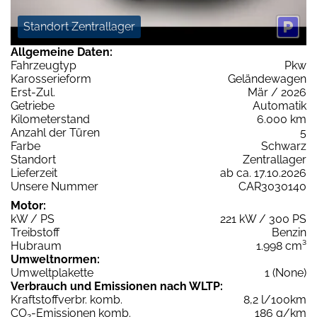
Standort Zentrallager
Allgemeine Daten:
Fahrzeugtyp
Pkw
Karosserieform
Geländewagen
Erst-Zul.
Mär / 2026
Getriebe
Automatik
Kilometerstand
6.000 km
Anzahl der Türen
5
Farbe
Schwarz
Standort
Zentrallager
Lieferzeit
ab ca. 17.10.2026
Unsere Nummer
CAR3030140
Motor:
kW / PS
221 kW / 300 PS
Treibstoff
Benzin
Hubraum
1.998 cm³
Umweltnormen:
Umweltplakette
1 (None)
Verbrauch und Emissionen nach WLTP:
Kraftstoffverbr. komb.
8,2 l/100km
CO
-Emissionen komb.
186 g/km
2