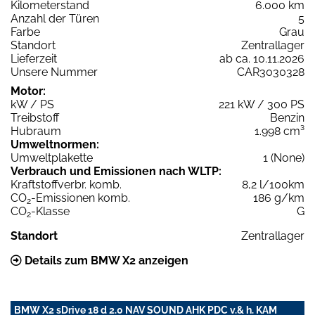
Kilometerstand
6.000 km
Anzahl der Türen
5
Farbe
Grau
Standort
Zentrallager
Lieferzeit
ab ca. 10.11.2026
Unsere Nummer
CAR3030328
Motor:
kW / PS
221 kW / 300 PS
Treibstoff
Benzin
Hubraum
1.998 cm³
Umweltnormen:
Umweltplakette
1 (None)
Verbrauch und Emissionen nach WLTP:
Kraftstoffverbr. komb.
8,2 l/100km
CO
-Emissionen komb.
186 g/km
2
CO
-Klasse
G
2
Standort
Zentrallager
Details zum BMW X2 anzeigen
BMW X2 sDrive 18 d 2.0 NAV SOUND AHK PDC v.& h. KAM