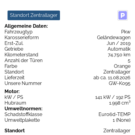
Standort Zentrallager
Allgemeine Daten:
Fahrzeugtyp
Pkw
Karosserieform
Geländewagen
Erst-Zul.
Jun / 2019
Getriebe
Automatik
Kilometerstand
74.750 km
Anzahl der Türen
5
Farbe
Orange
Standort
Zentrallager
Lieferzeit
ab ca. 11.08.2026
Unsere Nummer
GW-K095
Motor:
kW / PS
141 kW / 192 PS
Hubraum
1.998 cm³
Umweltnormen:
Schadstoffklasse
Euro6d-TEMP
Umweltplakette
1 (None)
Standort
Zentrallager