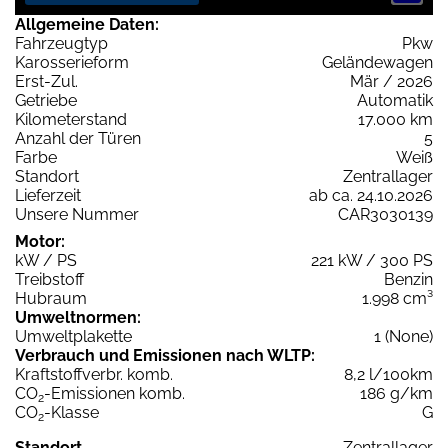
Allgemeine Daten:
Fahrzeugtyp
Pkw
Karosserieform
Geländewagen
Erst-Zul.
Mär / 2026
Getriebe
Automatik
Kilometerstand
17.000 km
Anzahl der Türen
5
Farbe
Weiß
Standort
Zentrallager
Lieferzeit
ab ca. 24.10.2026
Unsere Nummer
CAR3030139
Motor:
kW / PS
221 kW / 300 PS
Treibstoff
Benzin
Hubraum
1.998 cm³
Umweltnormen:
Umweltplakette
1 (None)
Verbrauch und Emissionen nach WLTP:
Kraftstoffverbr. komb.
8,2 l/100km
CO
-Emissionen komb.
186 g/km
2
CO
-Klasse
G
2
Standort
Zentrallager