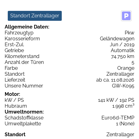
Standort Zentrallager
Allgemeine Daten:
Fahrzeugtyp
Pkw
Karosserieform
Geländewagen
Erst-Zul.
Jun / 2019
Getriebe
Automatik
Kilometerstand
74.750 km
Anzahl der Türen
5
Farbe
Orange
Standort
Zentrallager
Lieferzeit
ab ca. 11.08.2026
Unsere Nummer
GW-K095
Motor:
kW / PS
141 kW / 192 PS
Hubraum
1.998 cm³
Umweltnormen:
Schadstoffklasse
Euro6d-TEMP
Umweltplakette
1 (None)
Standort
Zentrallager