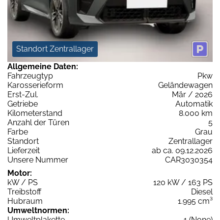
Standort Zentrallager
Allgemeine Daten:
Fahrzeugtyp
Pkw
Karosserieform
Geländewagen
Erst-Zul.
Mär / 2026
Getriebe
Automatik
Kilometerstand
8.000 km
Anzahl der Türen
5
Farbe
Grau
Standort
Zentrallager
Lieferzeit
ab ca. 09.12.2026
Unsere Nummer
CAR3030354
Motor:
kW / PS
120 kW / 163 PS
Treibstoff
Diesel
Hubraum
1.995 cm³
Umweltnormen:
Umweltplakette
1 (None)