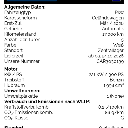
Allgemeine Daten:
Fahrzeugtyp
Pkw
Karosserieform
Geländewagen
Erst-Zul.
Mär / 2026
Getriebe
Automatik
Kilometerstand
17.000 km
Anzahl der Türen
5
Farbe
Weiß
Standort
Zentrallager
Lieferzeit
ab ca. 24.10.2026
Unsere Nummer
CAR3030139
Motor:
kW / PS
221 kW / 300 PS
Treibstoff
Benzin
Hubraum
1.998 cm³
Umweltnormen:
Umweltplakette
1 (None)
Verbrauch und Emissionen nach WLTP:
Kraftstoffverbr. komb.
8,2 l/100km
CO
-Emissionen komb.
186 g/km
2
CO
-Klasse
G
2
Standort
Zentrallager