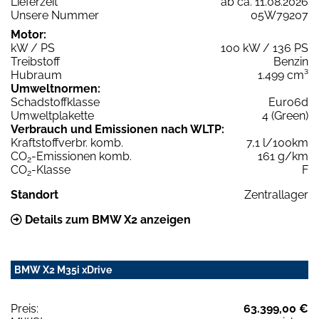
Lieferzeit
ab ca. 11.08.2026
Unsere Nummer
05W79207
Motor:
kW / PS
100 kW / 136 PS
Treibstoff
Benzin
Hubraum
1.499 cm³
Umweltnormen:
Schadstoffklasse
Euro6d
Umweltplakette
4 (Green)
Verbrauch und Emissionen nach WLTP:
Kraftstoffverbr. komb.
7,1 l/100km
CO
-Emissionen komb.
161 g/km
2
CO
-Klasse
F
2
Standort
Zentrallager
Details zum BMW X2 anzeigen
BMW X2 M35i xDrive
Preis:
63.399,00 €