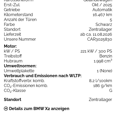
Erst-Zul.
Okt / 2025
Getriebe
Automatik
Kilometerstand
16.467 km
Anzahl der Türen
5
Farbe
Schwarz
Standort
Zentrallager
Lieferzeit
ab ca. 11.08.2026
Unsere Nummer
CAR3025830
Motor:
kW / PS
221 kW / 300 PS
Treibstoff
Benzin
Hubraum
1.998 cm³
Umweltnormen:
Umweltplakette
1 (None)
Verbrauch und Emissionen nach WLTP:
Kraftstoffverbr. komb.
8,2 l/100km
CO
-Emissionen komb.
186 g/km
2
CO
-Klasse
G
2
Standort
Zentrallager
Details zum BMW X2 anzeigen