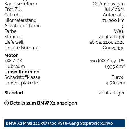
Karosserieform
Geländewagen
Erst-Zul.
Jul / 2021
Getriebe
Automatik
Kilometerstand
76.300 km
Anzahl der Türen
5
Farbe
Weiß
Standort
Zentrallager
Lieferzeit
ab ca. 11.08.2026
Unsere Nummer
G0025430
Motor:
kW / PS
110 kW / 150 PS
Hubraum
1.995 cm³
Umweltnormen:
Schadstoffklasse
Euro6
Umweltplakette
4 (Green)
Standort
Zentrallager
Details zum BMW X2 anzeigen
BMW X2 M35i 221 kW (300 PS) 8-Gang Steptronic xDrive