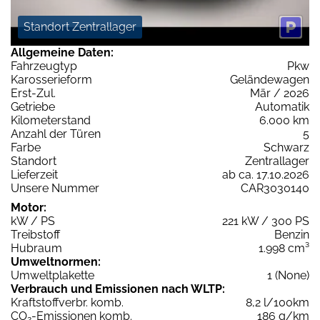
Standort Zentrallager
Allgemeine Daten:
Fahrzeugtyp
Pkw
Karosserieform
Geländewagen
Erst-Zul.
Mär / 2026
Getriebe
Automatik
Kilometerstand
6.000 km
Anzahl der Türen
5
Farbe
Schwarz
Standort
Zentrallager
Lieferzeit
ab ca. 17.10.2026
Unsere Nummer
CAR3030140
Motor:
kW / PS
221 kW / 300 PS
Treibstoff
Benzin
Hubraum
1.998 cm³
Umweltnormen:
Umweltplakette
1 (None)
Verbrauch und Emissionen nach WLTP:
Kraftstoffverbr. komb.
8,2 l/100km
CO
-Emissionen komb.
186 g/km
2