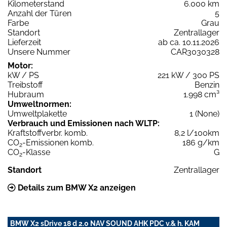
Kilometerstand
6.000 km
Anzahl der Türen
5
Farbe
Grau
Standort
Zentrallager
Lieferzeit
ab ca. 10.11.2026
Unsere Nummer
CAR3030328
Motor:
kW / PS
221 kW / 300 PS
Treibstoff
Benzin
Hubraum
1.998 cm³
Umweltnormen:
Umweltplakette
1 (None)
Verbrauch und Emissionen nach WLTP:
Kraftstoffverbr. komb.
8,2 l/100km
CO
-Emissionen komb.
186 g/km
2
CO
-Klasse
G
2
Standort
Zentrallager
Details zum BMW X2 anzeigen
BMW X2 sDrive 18 d 2.0 NAV SOUND AHK PDC v.& h. KAM