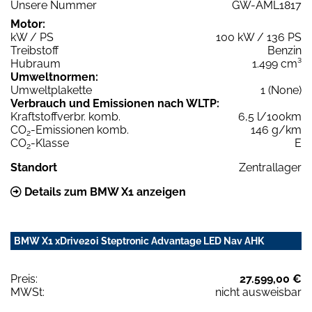
Unsere Nummer
GW-AML1817
Motor:
kW / PS
100 kW / 136 PS
Treibstoff
Benzin
Hubraum
1.499 cm³
Umweltnormen:
Umweltplakette
1 (None)
Verbrauch und Emissionen nach WLTP:
Kraftstoffverbr. komb.
6,5 l/100km
CO
-Emissionen komb.
146 g/km
2
CO
-Klasse
E
2
Standort
Zentrallager
Details zum BMW X1 anzeigen
BMW X1 xDrive20i Steptronic Advantage LED Nav AHK
Preis:
27.599,00 €
MWSt:
nicht ausweisbar