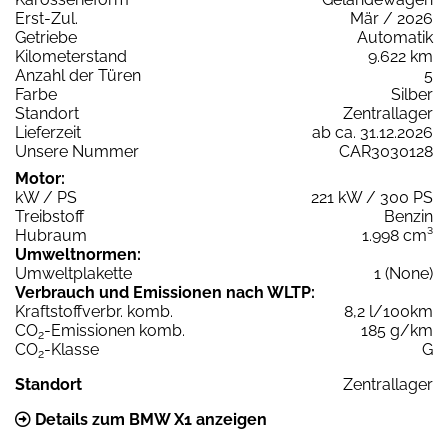
Erst-Zul.
Mär / 2026
Getriebe
Automatik
Kilometerstand
9.622 km
Anzahl der Türen
5
Farbe
Silber
Standort
Zentrallager
Lieferzeit
ab ca. 31.12.2026
Unsere Nummer
CAR3030128
Motor:
kW / PS
221 kW / 300 PS
Treibstoff
Benzin
Hubraum
1.998 cm³
Umweltnormen:
Umweltplakette
1 (None)
Verbrauch und Emissionen nach WLTP:
Kraftstoffverbr. komb.
8,2 l/100km
CO
-Emissionen komb.
185 g/km
2
CO
-Klasse
G
2
Standort
Zentrallager
Details zum BMW X1 anzeigen