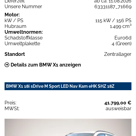
Lieferzeit
ab ca. 11.08.2026
Unsere Nummer
63331187_71669
Motor:
kW / PS
115 kW / 156 PS
Hubraum
1.499 cm³
Umweltnormen:
Schadstoffklasse
Euro6d
Umweltplakette
4 (Green)
Standort
Zentrallager
Details zum BMW X1 anzeigen
BMW X1 18i sDrive M Sport LED Nav Kam eHK SHZ 18Z
Preis:
41.799,00 €
MWSt:
ausweisbar