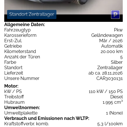
Standort Zentrallager
Allgemeine Daten:
Fahrzeugtyp
Pkw
Karosserieform
Geländewagen
Erst-Zul.
Mär / 2026
Getriebe
Automatik
Kilometerstand
20.000 km
Anzahl der Türen
5
Farbe
Silber
Standort
Zentrallager
Lieferzeit
ab ca. 28.11.2026
Unsere Nummer
CAR3030131
Motor:
kW / PS
110 kW / 150 PS
Treibstoff
Diesel
Hubraum
1.995 cm³
Umweltnormen:
Umweltplakette
1 (None)
Verbrauch und Emissionen nach WLTP:
Kraftstoffverbr. komb.
5,3 l/100km