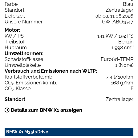
Farbe
Blau
Standort
Zentrallager
Lieferzeit
ab ca. 11.08.2026
Unsere Nummer
GW-ABO1547
Motor:
kW / PS
141 kW / 192 PS
Treibstoff
Benzin
Hubraum
1.998 cm³
Umweltnormen:
Schadstoffklasse
Euro6d-TEMP
Umweltplakette
1 (None)
Verbrauch und Emissionen nach WLTP:
Kraftstoffverbr. komb.
7,4 l/100km
CO
-Emissionen komb.
168 g/km
2
CO
-Klasse
F
2
Standort
Zentrallager
Details zum BMW X1 anzeigen
BMW X1 M35i xDrive