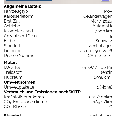
Allgemeine Daten:
Fahrzeugtyp
Pkw
Karosserieform
Geländewagen
Erst-Zul.
Mär / 2026
Getriebe
Automatik
Kilometerstand
7.000 km
Anzahl der Türen
5
Farbe
Schwarz
Standort
Zentrallager
Lieferzeit
ab ca. 09.11.2026
Unsere Nummer
CAR3030129
Motor:
kW / PS
221 kW / 300 PS
Treibstoff
Benzin
Hubraum
1.998 cm³
Umweltnormen:
Umweltplakette
1 (None)
Verbrauch und Emissionen nach WLTP:
Kraftstoffverbr. komb.
8,2 l/100km
CO
-Emissionen komb.
185 g/km
2
CO
-Klasse
G
2
Standort
Zentrallager