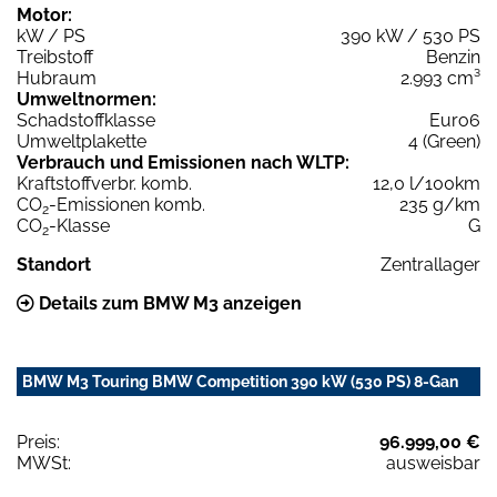
Motor:
kW / PS
390 kW / 530 PS
Treibstoff
Benzin
Hubraum
2.993 cm³
Umweltnormen:
Schadstoffklasse
Euro6
Umweltplakette
4 (Green)
Verbrauch und Emissionen nach WLTP:
Kraftstoffverbr. komb.
12,0 l/100km
CO
-Emissionen komb.
235 g/km
2
CO
-Klasse
G
2
Standort
Zentrallager
Details zum BMW M3 anzeigen
BMW M3 Touring BMW Competition 390 kW (530 PS) 8-Gan
Preis:
96.999,00 €
MWSt:
ausweisbar