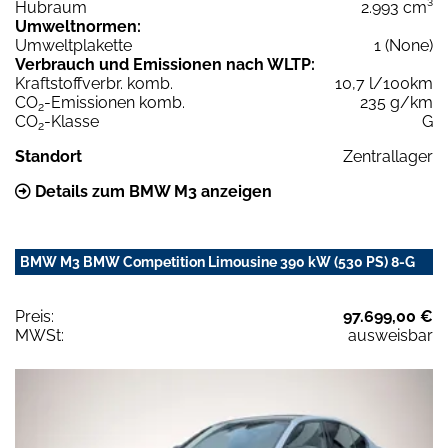
Hubraum
2.993 cm³
Umweltnormen:
Umweltplakette
1 (None)
Verbrauch und Emissionen nach WLTP:
Kraftstoffverbr. komb.
10,7 l/100km
CO
-Emissionen komb.
235 g/km
2
CO
-Klasse
G
2
Standort
Zentrallager
Details zum BMW M3 anzeigen
BMW M3 BMW Competition Limousine 390 kW (530 PS) 8-G
Preis:
97.699,00 €
MWSt:
ausweisbar