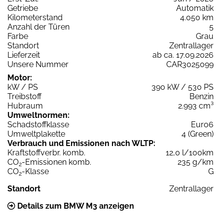
Getriebe
Automatik
Kilometerstand
4.050 km
Anzahl der Türen
5
Farbe
Grau
Standort
Zentrallager
Lieferzeit
ab ca. 17.09.2026
Unsere Nummer
CAR3025099
Motor:
kW / PS
390 kW / 530 PS
Treibstoff
Benzin
Hubraum
2.993 cm³
Umweltnormen:
Schadstoffklasse
Euro6
Umweltplakette
4 (Green)
Verbrauch und Emissionen nach WLTP:
Kraftstoffverbr. komb.
12,0 l/100km
CO
-Emissionen komb.
235 g/km
2
CO
-Klasse
G
2
Standort
Zentrallager
Details zum BMW M3 anzeigen