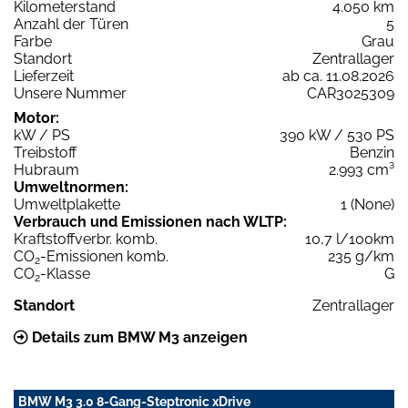
Kilometerstand
4.050 km
Anzahl der Türen
5
Farbe
Grau
Standort
Zentrallager
Lieferzeit
ab ca. 11.08.2026
Unsere Nummer
CAR3025309
Motor:
kW / PS
390 kW / 530 PS
Treibstoff
Benzin
Hubraum
2.993 cm³
Umweltnormen:
Umweltplakette
1 (None)
Verbrauch und Emissionen nach WLTP:
Kraftstoffverbr. komb.
10,7 l/100km
CO
-Emissionen komb.
235 g/km
2
CO
-Klasse
G
2
Standort
Zentrallager
Details zum BMW M3 anzeigen
BMW M3 3.0 8-Gang-Steptronic xDrive