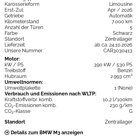
Karosserieform
Limousine
Erst-Zul.
Apr / 2026
Getriebe
Automatik
Kilometerstand
7.000 km
Anzahl der Türen
5
Farbe
Schwarz
Standort
Zentrallager
Lieferzeit
ab ca. 24.10.2026
Unsere Nummer
CAR3030413
Motor:
kW / PS
390 kW / 530 PS
Treibstoff
Benzin
Hubraum
2.993 cm³
Umweltnormen:
Umweltplakette
1 (None)
Verbrauch und Emissionen nach WLTP:
Kraftstoffverbr. komb.
10,2 l/100km
CO
-Emissionen komb.
230 g/km
2
CO
-Klasse
G
2
Standort
Zentrallager
Details zum BMW M3 anzeigen