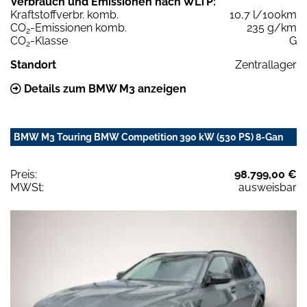
Verbrauch und Emissionen nach WLTP:
Kraftstoffverbr. komb.
10,7 l/100km
CO
-Emissionen komb.
235 g/km
2
CO
-Klasse
G
2
Standort
Zentrallager
Details zum BMW M3 anzeigen
BMW M3 Touring BMW Competition 390 kW (530 PS) 8-Gan
Preis:
98.799,00 €
MWSt:
ausweisbar