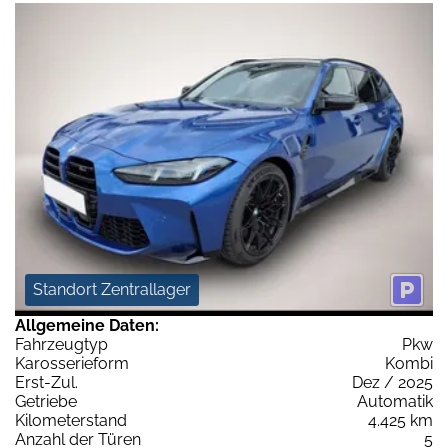
Standort Zentrallager
Allgemeine Daten:
Fahrzeugtyp
Pkw
Karosserieform
Kombi
Erst-Zul.
Dez / 2025
Getriebe
Automatik
Kilometerstand
4.425 km
Anzahl der Türen
5