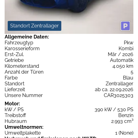
Standort Zentrallager
Allgemeine Daten:
Fahrzeugtyp
Pkw
Karosserieform
Kombi
Erst-Zul.
Mär / 2026
Getriebe
Automatik
Kilometerstand
4.050 km
Anzahl der Türen
5
Farbe
Blau
Standort
Zentrallager
Lieferzeit
ab ca. 22.09.2026
Unsere Nummer
CAR3025303
Motor:
kW / PS
390 kW / 530 PS
Treibstoff
Benzin
Hubraum
2.993 cm³
Umweltnormen:
Umweltplakette
1 (None)