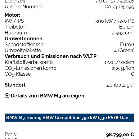
Lieferzeit
ab ca. 17.09.2026
Unsere Nummer
CAR3025095
Motor:
kW / PS
390 kW / 530 PS
Treibstoff
Benzin
Hubraum
2.993 cm³
Umweltnormen:
Schadstoffklasse
Euro6
Umweltplakette
4 (Green)
Verbrauch und Emissionen nach WLTP:
Kraftstoffverbr. komb.
12,0 l/100km
CO
-Emissionen komb.
235 g/km
2
CO
-Klasse
G
2
Standort
Zentrallager
Details zum BMW M3 anzeigen
BMW M3 Touring BMW Competition 390 kW (530 PS) 8-Gan
Preis:
98.799,00 €