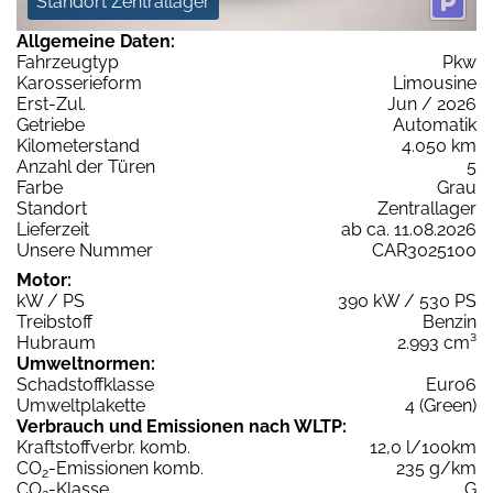
Standort Zentrallager
Allgemeine Daten:
Fahrzeugtyp
Pkw
Karosserieform
Limousine
Erst-Zul.
Jun / 2026
Getriebe
Automatik
Kilometerstand
4.050 km
Anzahl der Türen
5
Farbe
Grau
Standort
Zentrallager
Lieferzeit
ab ca. 11.08.2026
Unsere Nummer
CAR3025100
Motor:
kW / PS
390 kW / 530 PS
Treibstoff
Benzin
Hubraum
2.993 cm³
Umweltnormen:
Schadstoffklasse
Euro6
Umweltplakette
4 (Green)
Verbrauch und Emissionen nach WLTP:
Kraftstoffverbr. komb.
12,0 l/100km
CO
-Emissionen komb.
235 g/km
2
CO
-Klasse
G