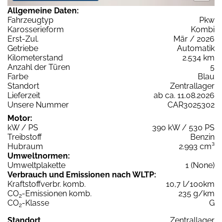
Allgemeine Daten:
Fahrzeugtyp
Pkw
Karosserieform
Kombi
Erst-Zul.
Mär / 2026
Getriebe
Automatik
Kilometerstand
2.534 km
Anzahl der Türen
5
Farbe
Blau
Standort
Zentrallager
Lieferzeit
ab ca. 11.08.2026
Unsere Nummer
CAR3025302
Motor:
kW / PS
390 kW / 530 PS
Treibstoff
Benzin
Hubraum
2.993 cm³
Umweltnormen:
Umweltplakette
1 (None)
Verbrauch und Emissionen nach WLTP:
Kraftstoffverbr. komb.
10,7 l/100km
CO
-Emissionen komb.
235 g/km
2
CO
-Klasse
G
2
Standort
Zentrallager