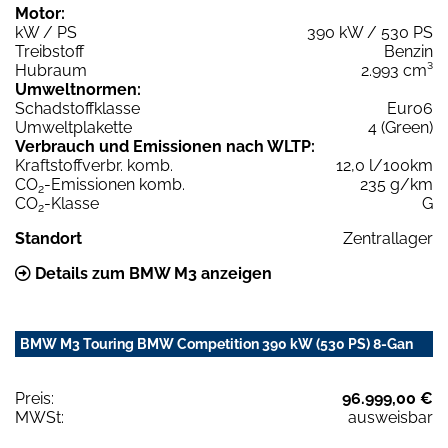
Motor:
kW / PS
390 kW / 530 PS
Treibstoff
Benzin
Hubraum
2.993 cm³
Umweltnormen:
Schadstoffklasse
Euro6
Umweltplakette
4 (Green)
Verbrauch und Emissionen nach WLTP:
Kraftstoffverbr. komb.
12,0 l/100km
CO
-Emissionen komb.
235 g/km
2
CO
-Klasse
G
2
Standort
Zentrallager
Details zum BMW M3 anzeigen
BMW M3 Touring BMW Competition 390 kW (530 PS) 8-Gan
Preis:
96.999,00 €
MWSt:
ausweisbar