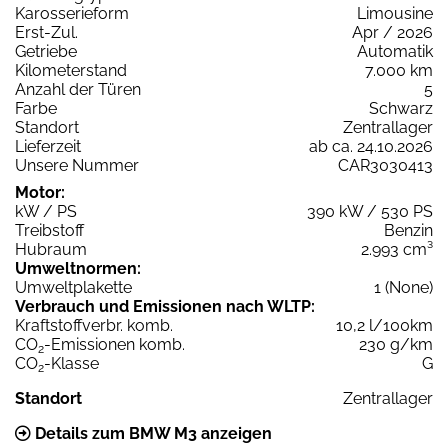
Karosserieform
Limousine
Erst-Zul.
Apr / 2026
Getriebe
Automatik
Kilometerstand
7.000 km
Anzahl der Türen
5
Farbe
Schwarz
Standort
Zentrallager
Lieferzeit
ab ca. 24.10.2026
Unsere Nummer
CAR3030413
Motor:
kW / PS
390 kW / 530 PS
Treibstoff
Benzin
Hubraum
2.993 cm³
Umweltnormen:
Umweltplakette
1 (None)
Verbrauch und Emissionen nach WLTP:
Kraftstoffverbr. komb.
10,2 l/100km
CO
-Emissionen komb.
230 g/km
2
CO
-Klasse
G
2
Standort
Zentrallager
Details zum BMW M3 anzeigen