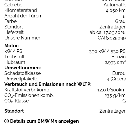
Getriebe
Automatik
Kilometerstand
4.050 km
Anzahl der Türen
5
Farbe
Grau
Standort
Zentrallager
Lieferzeit
ab ca. 17.09.2026
Unsere Nummer
CAR3025099
Motor:
kW / PS
390 kW / 530 PS
Treibstoff
Benzin
Hubraum
2.993 cm³
Umweltnormen:
Schadstoffklasse
Euro6
Umweltplakette
4 (Green)
Verbrauch und Emissionen nach WLTP:
Kraftstoffverbr. komb.
12,0 l/100km
CO
-Emissionen komb.
235 g/km
2
CO
-Klasse
G
2
Standort
Zentrallager
Details zum BMW M3 anzeigen