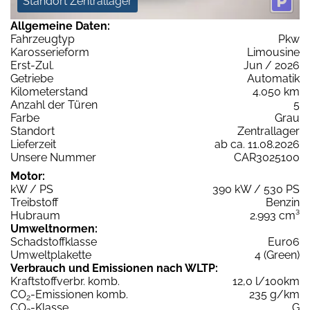
Standort Zentrallager
Allgemeine Daten:
Fahrzeugtyp
Pkw
Karosserieform
Limousine
Erst-Zul.
Jun / 2026
Getriebe
Automatik
Kilometerstand
4.050 km
Anzahl der Türen
5
Farbe
Grau
Standort
Zentrallager
Lieferzeit
ab ca. 11.08.2026
Unsere Nummer
CAR3025100
Motor:
kW / PS
390 kW / 530 PS
Treibstoff
Benzin
Hubraum
2.993 cm³
Umweltnormen:
Schadstoffklasse
Euro6
Umweltplakette
4 (Green)
Verbrauch und Emissionen nach WLTP:
Kraftstoffverbr. komb.
12,0 l/100km
CO
-Emissionen komb.
235 g/km
2
CO
-Klasse
G