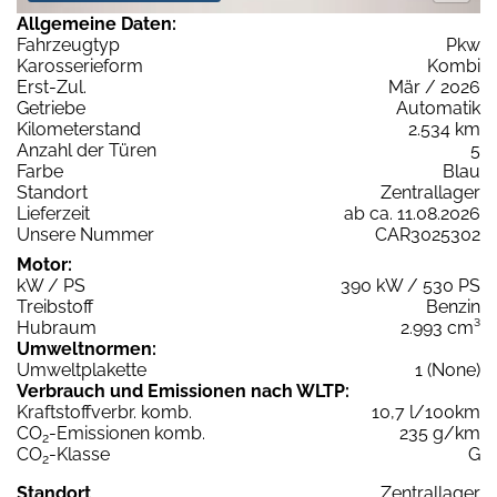
Allgemeine Daten:
Fahrzeugtyp
Pkw
Karosserieform
Kombi
Erst-Zul.
Mär / 2026
Getriebe
Automatik
Kilometerstand
2.534 km
Anzahl der Türen
5
Farbe
Blau
Standort
Zentrallager
Lieferzeit
ab ca. 11.08.2026
Unsere Nummer
CAR3025302
Motor:
kW / PS
390 kW / 530 PS
Treibstoff
Benzin
Hubraum
2.993 cm³
Umweltnormen:
Umweltplakette
1 (None)
Verbrauch und Emissionen nach WLTP:
Kraftstoffverbr. komb.
10,7 l/100km
CO
-Emissionen komb.
235 g/km
2
CO
-Klasse
G
2
Standort
Zentrallager