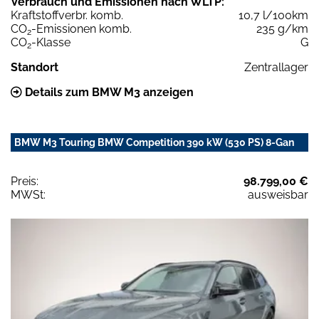
Verbrauch und Emissionen nach WLTP:
Kraftstoffverbr. komb.
10,7 l/100km
CO
-Emissionen komb.
235 g/km
2
CO
-Klasse
G
2
Standort
Zentrallager
Details zum BMW M3 anzeigen
BMW M3 Touring BMW Competition 390 kW (530 PS) 8-Gan
Preis:
98.799,00 €
MWSt:
ausweisbar