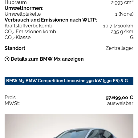
Hubraum
2.993 cm³
Umweltnormen:
Umweltplakette
1 (None)
Verbrauch und Emissionen nach WLTP:
Kraftstoffverbr. komb.
10,7 l/100km
CO
-Emissionen komb.
235 g/km
2
CO
-Klasse
G
2
Standort
Zentrallager
Details zum BMW M3 anzeigen
BMW M3 BMW Competition Limousine 390 kW (530 PS) 8-G
Preis:
97.699,00 €
MWSt:
ausweisbar