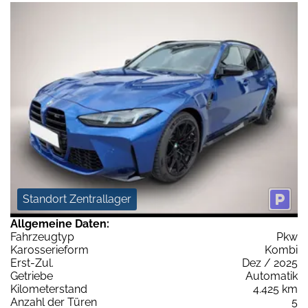
Standort Zentrallager
Allgemeine Daten:
Fahrzeugtyp
Pkw
Karosserieform
Kombi
Erst-Zul.
Dez / 2025
Getriebe
Automatik
Kilometerstand
4.425 km
Anzahl der Türen
5