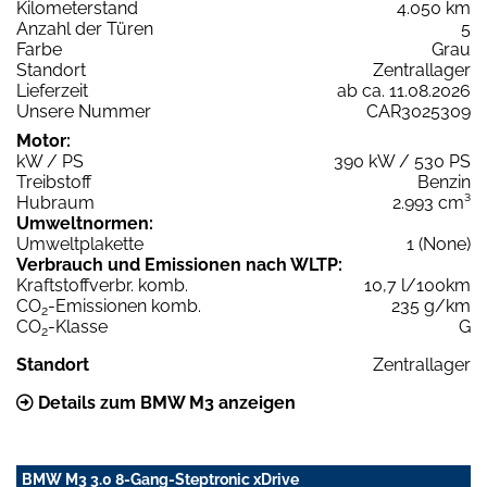
Kilometerstand
4.050 km
Anzahl der Türen
5
Farbe
Grau
Standort
Zentrallager
Lieferzeit
ab ca. 11.08.2026
Unsere Nummer
CAR3025309
Motor:
kW / PS
390 kW / 530 PS
Treibstoff
Benzin
Hubraum
2.993 cm³
Umweltnormen:
Umweltplakette
1 (None)
Verbrauch und Emissionen nach WLTP:
Kraftstoffverbr. komb.
10,7 l/100km
CO
-Emissionen komb.
235 g/km
2
CO
-Klasse
G
2
Standort
Zentrallager
Details zum BMW M3 anzeigen
BMW M3 3.0 8-Gang-Steptronic xDrive