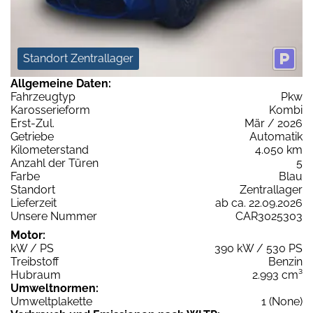
Standort Zentrallager
Allgemeine Daten:
Fahrzeugtyp
Pkw
Karosserieform
Kombi
Erst-Zul.
Mär / 2026
Getriebe
Automatik
Kilometerstand
4.050 km
Anzahl der Türen
5
Farbe
Blau
Standort
Zentrallager
Lieferzeit
ab ca. 22.09.2026
Unsere Nummer
CAR3025303
Motor:
kW / PS
390 kW / 530 PS
Treibstoff
Benzin
Hubraum
2.993 cm³
Umweltnormen:
Umweltplakette
1 (None)