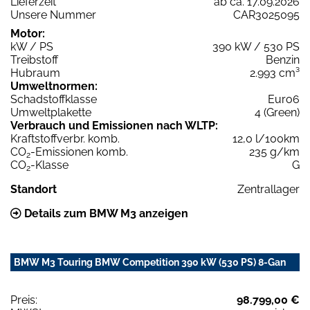
Lieferzeit
ab ca. 17.09.2026
Unsere Nummer
CAR3025095
Motor:
kW / PS
390 kW / 530 PS
Treibstoff
Benzin
Hubraum
2.993 cm³
Umweltnormen:
Schadstoffklasse
Euro6
Umweltplakette
4 (Green)
Verbrauch und Emissionen nach WLTP:
Kraftstoffverbr. komb.
12,0 l/100km
CO
-Emissionen komb.
235 g/km
2
CO
-Klasse
G
2
Standort
Zentrallager
Details zum BMW M3 anzeigen
BMW M3 Touring BMW Competition 390 kW (530 PS) 8-Gan
Preis:
98.799,00 €