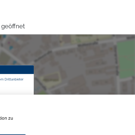
 geöffnet
om Drittanbieter
tion zu