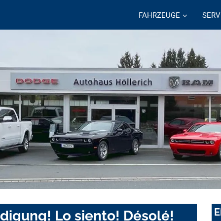
FAHRZEUGE
SERV
E
digung! Lo siento! Désolé!