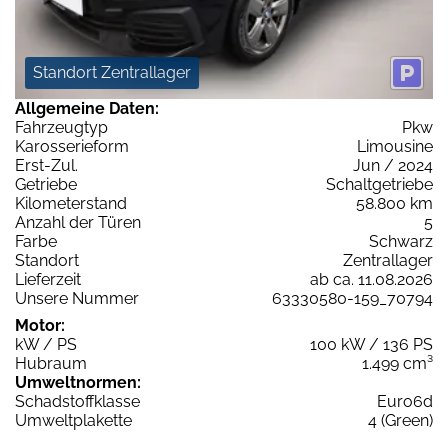
Standort Zentrallager
Allgemeine Daten:
Fahrzeugtyp
Pkw
Karosserieform
Limousine
Erst-Zul.
Jun / 2024
Getriebe
Schaltgetriebe
Kilometerstand
58.800 km
Anzahl der Türen
5
Farbe
Schwarz
Standort
Zentrallager
Lieferzeit
ab ca. 11.08.2026
Unsere Nummer
63330580-159_70794
Motor:
kW / PS
100 kW / 136 PS
Hubraum
1.499 cm³
Umweltnormen:
Schadstoffklasse
Euro6d
Umweltplakette
4 (Green)