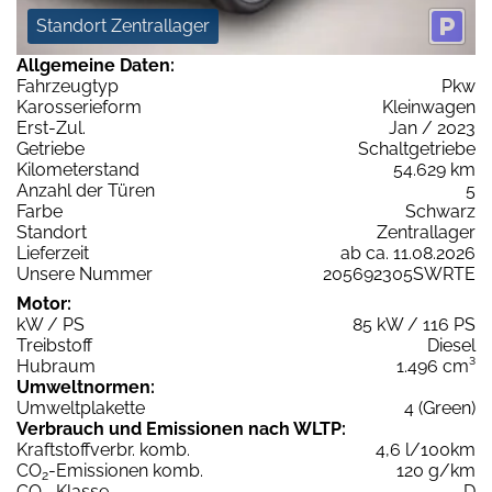
Standort Zentrallager
Allgemeine Daten:
Fahrzeugtyp
Pkw
Karosserieform
Kleinwagen
Erst-Zul.
Jan / 2023
Getriebe
Schaltgetriebe
Kilometerstand
54.629 km
Anzahl der Türen
5
Farbe
Schwarz
Standort
Zentrallager
Lieferzeit
ab ca. 11.08.2026
Unsere Nummer
205692305SWRTE
Motor:
kW / PS
85 kW / 116 PS
Treibstoff
Diesel
Hubraum
1.496 cm³
Umweltnormen:
Umweltplakette
4 (Green)
Verbrauch und Emissionen nach WLTP:
Kraftstoffverbr. komb.
4,6 l/100km
CO
-Emissionen komb.
120 g/km
2
CO
-Klasse
D