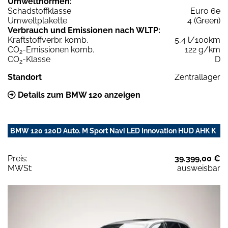
Umweltnormen:
Schadstoffklasse
Euro 6e
Umweltplakette
4 (Green)
Verbrauch und Emissionen nach WLTP:
Kraftstoffverbr. komb.
5,4 l/100km
CO
-Emissionen komb.
122 g/km
2
CO
-Klasse
D
2
Standort
Zentrallager
Details zum BMW 120 anzeigen
BMW 120 120D Auto. M Sport Navi LED Innovation HUD AHK K
Preis:
39.399,00 €
MWSt:
ausweisbar