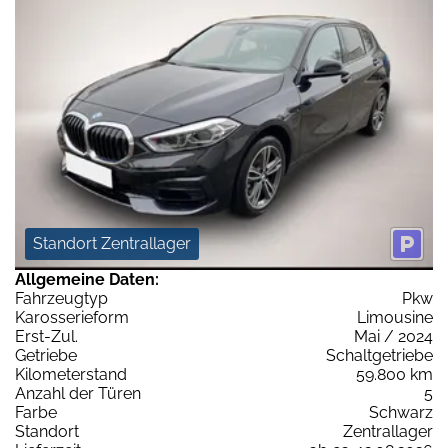
Standort Zentrallager
Allgemeine Daten:
Fahrzeugtyp
Pkw
Karosserieform
Limousine
Erst-Zul.
Mai / 2024
Getriebe
Schaltgetriebe
Kilometerstand
59.800 km
Anzahl der Türen
5
Farbe
Schwarz
Standort
Zentrallager