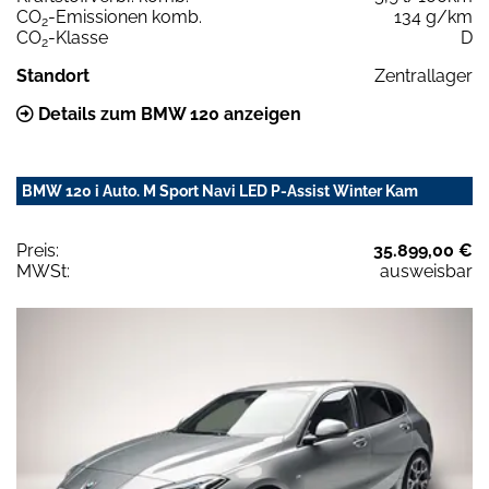
CO
-Emissionen komb.
134 g/km
2
CO
-Klasse
D
2
Standort
Zentrallager
Details zum BMW 120 anzeigen
BMW 120 i Auto. M Sport Navi LED P-Assist Winter Kam
Preis:
35.899,00 €
MWSt:
ausweisbar