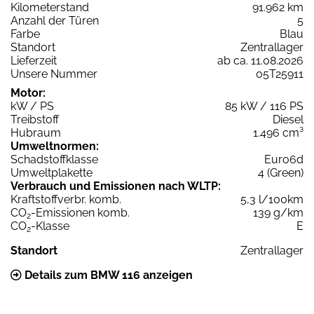
Kilometerstand
91.962 km
Anzahl der Türen
5
Farbe
Blau
Standort
Zentrallager
Lieferzeit
ab ca. 11.08.2026
Unsere Nummer
05T25911
Motor:
kW / PS
85 kW / 116 PS
Treibstoff
Diesel
Hubraum
1.496 cm³
Umweltnormen:
Schadstoffklasse
Euro6d
Umweltplakette
4 (Green)
Verbrauch und Emissionen nach WLTP:
Kraftstoffverbr. komb.
5,3 l/100km
CO
-Emissionen komb.
139 g/km
2
CO
-Klasse
E
2
Standort
Zentrallager
Details zum BMW 116 anzeigen