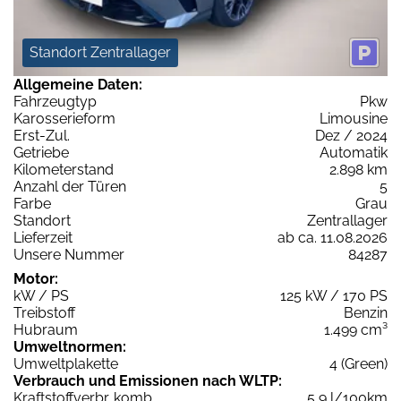
Standort Zentrallager
Allgemeine Daten:
Fahrzeugtyp
Pkw
Karosserieform
Limousine
Erst-Zul.
Dez / 2024
Getriebe
Automatik
Kilometerstand
2.898 km
Anzahl der Türen
5
Farbe
Grau
Standort
Zentrallager
Lieferzeit
ab ca. 11.08.2026
Unsere Nummer
84287
Motor:
kW / PS
125 kW / 170 PS
Treibstoff
Benzin
Hubraum
1.499 cm³
Umweltnormen:
Umweltplakette
4 (Green)
Verbrauch und Emissionen nach WLTP:
Kraftstoffverbr. komb.
5,9 l/100km