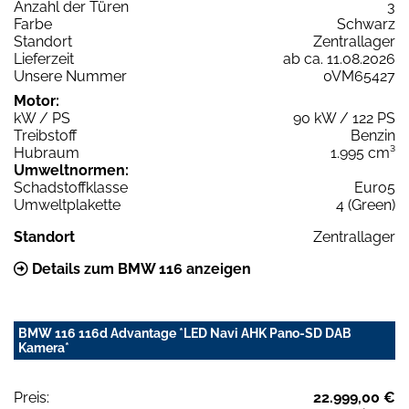
Anzahl der Türen
3
Farbe
Schwarz
Standort
Zentrallager
Lieferzeit
ab ca. 11.08.2026
Unsere Nummer
0VM65427
Motor:
kW / PS
90 kW / 122 PS
Treibstoff
Benzin
Hubraum
1.995 cm³
Umweltnormen:
Schadstoffklasse
Euro5
Umweltplakette
4 (Green)
Standort
Zentrallager
Details zum BMW 116 anzeigen
BMW 116 116d Advantage *LED Navi AHK Pano-SD DAB
Kamera*
Preis:
22.999,00 €