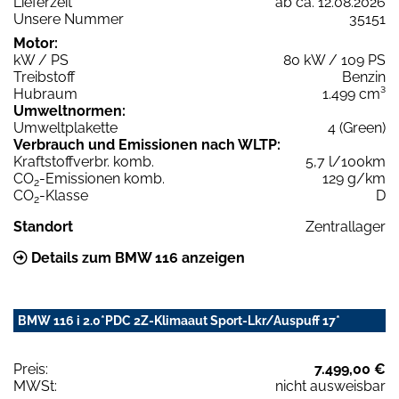
Lieferzeit
ab ca. 12.08.2026
Unsere Nummer
35151
Motor:
kW / PS
80 kW / 109 PS
Treibstoff
Benzin
Hubraum
1.499 cm³
Umweltnormen:
Umweltplakette
4 (Green)
Verbrauch und Emissionen nach WLTP:
Kraftstoffverbr. komb.
5,7 l/100km
CO
-Emissionen komb.
129 g/km
2
CO
-Klasse
D
2
Standort
Zentrallager
Details zum BMW 116 anzeigen
BMW 116 i 2.0*PDC 2Z-Klimaaut Sport-Lkr/Auspuff 17*
Preis:
7.499,00 €
MWSt:
nicht ausweisbar