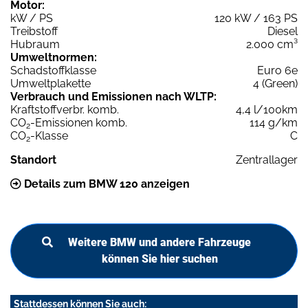
Motor:
kW / PS
120 kW / 163 PS
Treibstoff
Diesel
Hubraum
2.000 cm³
Umweltnormen:
Schadstoffklasse
Euro 6e
Umweltplakette
4 (Green)
Verbrauch und Emissionen nach WLTP:
Kraftstoffverbr. komb.
4,4 l/100km
CO
-Emissionen komb.
114 g/km
2
CO
-Klasse
C
2
Standort
Zentrallager
Details zum BMW 120 anzeigen
Weitere BMW und andere Fahrzeuge
können Sie hier suchen
Stattdessen können Sie auch: