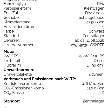
Fahrzeugtyp
Pkw
Karosserieform
Kleinwagen
Erst-Zul.
Dez / 2022
Getriebe
Schaltgetriebe
Kilometerstand
47.986 km
Anzahl der Türen
5
Farbe
Schwarz
Standort
Zentrallager
Lieferzeit
ab ca. 11.08.2026
Unsere Nummer
205692368SWRTE
Motor:
kW / PS
85 kW / 116 PS
Treibstoff
Diesel
Hubraum
1.496 cm³
Umweltnormen:
Umweltplakette
4 (Green)
Verbrauch und Emissionen nach WLTP:
Kraftstoffverbr. komb.
4,6 l/100km
CO
-Emissionen komb.
120 g/km
2
CO
-Klasse
D
2
Standort
Zentrallager