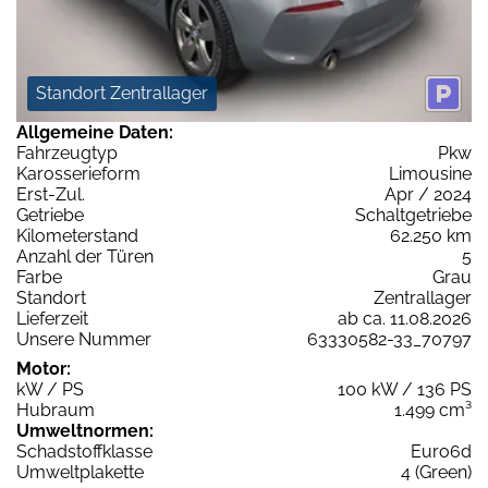
Standort Zentrallager
Allgemeine Daten:
Fahrzeugtyp
Pkw
Karosserieform
Limousine
Erst-Zul.
Apr / 2024
Getriebe
Schaltgetriebe
Kilometerstand
62.250 km
Anzahl der Türen
5
Farbe
Grau
Standort
Zentrallager
Lieferzeit
ab ca. 11.08.2026
Unsere Nummer
63330582-33_70797
Motor:
kW / PS
100 kW / 136 PS
Hubraum
1.499 cm³
Umweltnormen:
Schadstoffklasse
Euro6d
Umweltplakette
4 (Green)