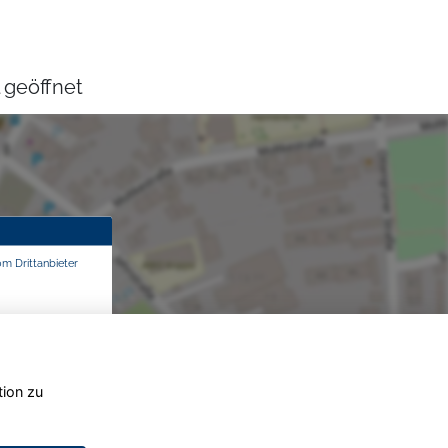
 geöffnet
om Drittanbieter
tion zu