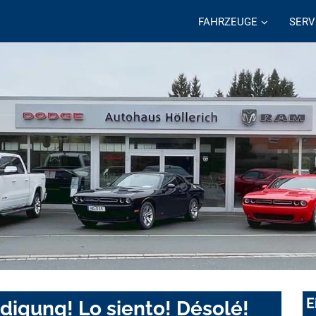
FAHRZEUGE
SERV
E
digung! Lo siento! Désolé!