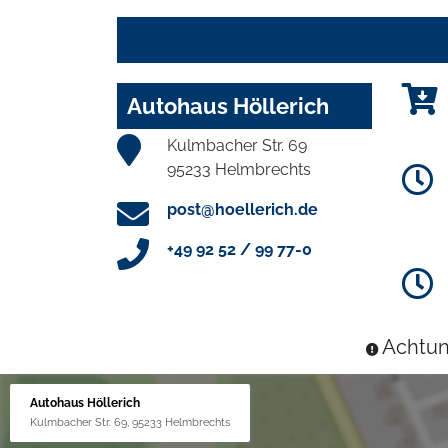
Autohaus Höllerich
Kulmbacher Str. 69
95233 Helmbrechts
post@hoellerich.de
+49 92 52 / 99 77-0
Achtun
Autohaus Höllerich
Kulmbacher Str. 69, 95233 Helmbrechts