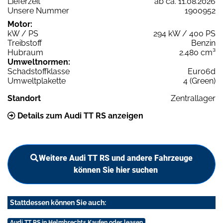
Lieferzeit
ab ca. 11.08.2026
Unsere Nummer
1900952
Motor:
kW / PS
294 kW / 400 PS
Treibstoff
Benzin
Hubraum
2.480 cm³
Umweltnormen:
Schadstoffklasse
Euro6d
Umweltplakette
4 (Green)
Standort
Zentrallager
Details zum Audi TT RS anzeigen
Weitere Audi TT RS und andere Fahrzeuge
können Sie hier suchen
Stattdessen können Sie auch:
Audi TT RS in Helmbrechts Kaufen oder leasen