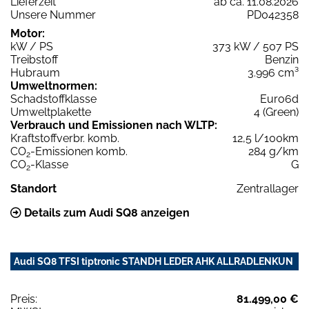
Lieferzeit
ab ca. 11.08.2026
Unsere Nummer
PD042358
Motor:
kW / PS
373 kW / 507 PS
Treibstoff
Benzin
Hubraum
3.996 cm³
Umweltnormen:
Schadstoffklasse
Euro6d
Umweltplakette
4 (Green)
Verbrauch und Emissionen nach WLTP:
Kraftstoffverbr. komb.
12,5 l/100km
CO
-Emissionen komb.
284 g/km
2
CO
-Klasse
G
2
Standort
Zentrallager
Details zum Audi SQ8 anzeigen
Audi SQ8 TFSI tiptronic STANDH LEDER AHK ALLRADLENKUN
Preis:
81.499,00 €