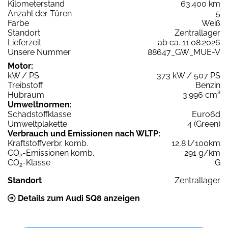
Kilometerstand
63.400 km
Anzahl der Türen
5
Farbe
Weiß
Standort
Zentrallager
Lieferzeit
ab ca. 11.08.2026
Unsere Nummer
88647_GW_MUE-V
Motor:
kW / PS
373 kW / 507 PS
Treibstoff
Benzin
Hubraum
3.996 cm³
Umweltnormen:
Schadstoffklasse
Euro6d
Umweltplakette
4 (Green)
Verbrauch und Emissionen nach WLTP:
Kraftstoffverbr. komb.
12,8 l/100km
CO
-Emissionen komb.
291 g/km
2
CO
-Klasse
G
2
Standort
Zentrallager
Details zum Audi SQ8 anzeigen