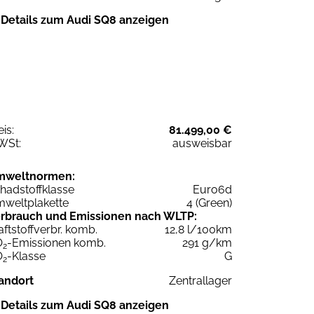
Details zum Audi SQ8 anzeigen
eis:
81.499,00 €
WSt:
ausweisbar
mweltnormen:
hadstoffklasse
Euro6d
weltplakette
4 (Green)
rbrauch und Emissionen nach WLTP:
aftstoffverbr. komb.
12,8 l/100km
O
-Emissionen komb.
291 g/km
2
O
-Klasse
G
2
andort
Zentrallager
Details zum Audi SQ8 anzeigen