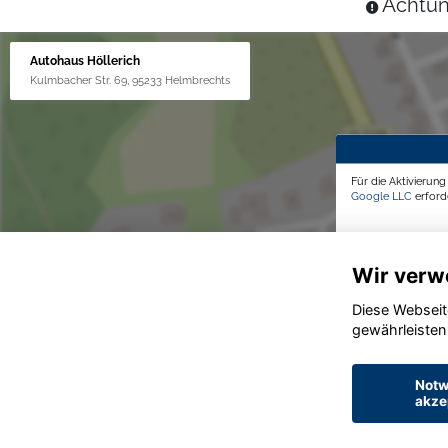
Achtun
Autohaus Höllerich
Kulmbacher Str. 69, 95233 Helmbrechts
Für die Aktivierun
Google LLC
erforde
Wir verw
Diese Webseit
gewährleisten
Notw
akze
© konjunkturmotor.de GmbH 2020 - 2026