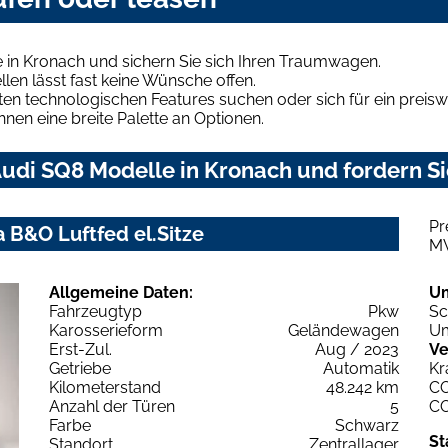
 in Kronach und sichern Sie sich Ihren Traumwagen.
len lässt fast keine Wünsche offen.
en technologischen Features suchen oder sich für ein preiswe
hnen eine breite Palette an Optionen.
udi SQ8 Modelle in Kronach und fordern Si
Pr
 B&O Luftfed el.Sitze
M
Allgemeine Daten:
U
Fahrzeugtyp
Pkw
Sc
Karosserieform
Geländewagen
Um
Erst-Zul.
Aug / 2023
Ve
Getriebe
Automatik
Kr
Kilometerstand
48.242 km
C
Anzahl der Türen
5
C
Farbe
Schwarz
St
Standort
Zentrallager