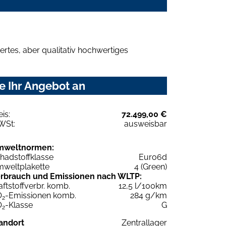
rtes, aber qualitativ hochwertiges
e Ihr Angebot an
eis:
72.499,00 €
WSt:
ausweisbar
mweltnormen:
hadstoffklasse
Euro6d
weltplakette
4 (Green)
rbrauch und Emissionen nach WLTP:
aftstoffverbr. komb.
12,5 l/100km
O
-Emissionen komb.
284 g/km
2
O
-Klasse
G
2
andort
Zentrallager