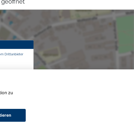
 geöffnet
om Drittanbieter
tion zu
tieren
AGB (Service)
AGB (Teile)
AGB (Gebrauchtwagen)
Widerruf