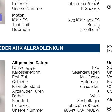
Lieferzeit
ab ca. 11.08.2026
Unsere Nummer
PD042358
Motor:
kW / PS
373 kW / 507 PS
Treibstoff
Benzin
Hubraum
3.996 cm³
Pr
H LEDER AHK ALLRADLENKUN
M
Allgemeine Daten:
U
Fahrzeugtyp
Pkw
Sc
Karosserieform
Geländewagen
Um
Erst-Zul.
Mai / 2023
Ve
Getriebe
Automatik
Kr
Kilometerstand
63.400 km
C
Anzahl der Türen
5
C
Farbe
Weiß
St
Standort
Zentrallager
Lieferzeit
ab ca. 11.08.2026
Unsere Nummer
88647_GW_MUE-V