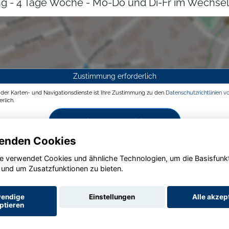
g - 4 Tage Woche - Mo-Do und Di-Fr im Wechsel
Zustimmung erforderlich
g der Karten- und Navigationsdienste ist Ihre Zustimmung zu den
Datenschutzrichtlinien v
rlich.
Zustimmen und aktivieren
enden Cookies
e verwendet Cookies und ähnliche Technologien, um die Basisfunk
 und um Zusatzfunktionen zu bieten.
endige
Einstellungen
Alle akzep
ptieren
Startseite
Datenschutz
Impressum
AGB