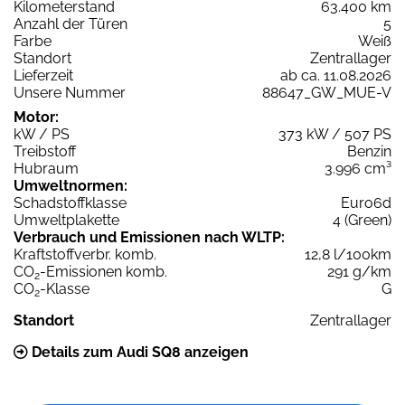
Kilometerstand
63.400 km
Anzahl der Türen
5
Farbe
Weiß
Standort
Zentrallager
Lieferzeit
ab ca. 11.08.2026
Unsere Nummer
88647_GW_MUE-V
Motor:
kW / PS
373 kW / 507 PS
Treibstoff
Benzin
Hubraum
3.996 cm³
Umweltnormen:
Schadstoffklasse
Euro6d
Umweltplakette
4 (Green)
Verbrauch und Emissionen nach WLTP:
Kraftstoffverbr. komb.
12,8 l/100km
CO
-Emissionen komb.
291 g/km
2
CO
-Klasse
G
2
Standort
Zentrallager
Details zum Audi SQ8 anzeigen