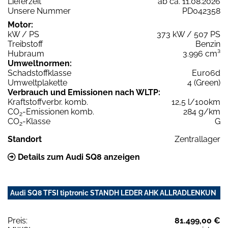
Lieferzeit
ab ca. 11.08.2026
Unsere Nummer
PD042358
Motor:
kW / PS
373 kW / 507 PS
Treibstoff
Benzin
Hubraum
3.996 cm³
Umweltnormen:
Schadstoffklasse
Euro6d
Umweltplakette
4 (Green)
Verbrauch und Emissionen nach WLTP:
Kraftstoffverbr. komb.
12,5 l/100km
CO
-Emissionen komb.
284 g/km
2
CO
-Klasse
G
2
Standort
Zentrallager
Details zum Audi SQ8 anzeigen
Audi SQ8 TFSI tiptronic STANDH LEDER AHK ALLRADLENKUN
Preis:
81.499,00 €