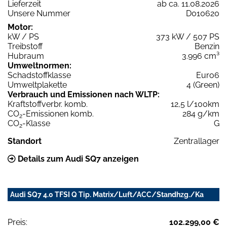
Lieferzeit
ab ca. 11.08.2026
Unsere Nummer
D010620
Motor:
kW / PS
373 kW / 507 PS
Treibstoff
Benzin
Hubraum
3.996 cm³
Umweltnormen:
Schadstoffklasse
Euro6
Umweltplakette
4 (Green)
Verbrauch und Emissionen nach WLTP:
Kraftstoffverbr. komb.
12,5 l/100km
CO
-Emissionen komb.
284 g/km
2
CO
-Klasse
G
2
Standort
Zentrallager
Details zum Audi SQ7 anzeigen
Audi SQ7 4.0 TFSI Q Tip. Matrix/Luft/ACC/Standhzg./Ka
Preis:
102.299,00 €