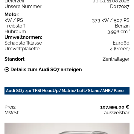
Lieferzeit
ab ca. 11.08.2026
Unsere Nummer
D017087
Motor:
kW / PS
373 kW / 507 PS
Treibstoff
Benzin
Hubraum
3.996 cm³
Umweltnormen:
Schadstoffklasse
Euro6d
Umweltplakette
4 (Green)
Standort
Zentrallager
Details zum Audi SQ7 anzeigen
Audi SQ7 4.0 TFSI HeadUp/Matrix/Luft/Stand/AHK/Pano
Preis:
107.999,00 €
MWSt:
ausweisbar