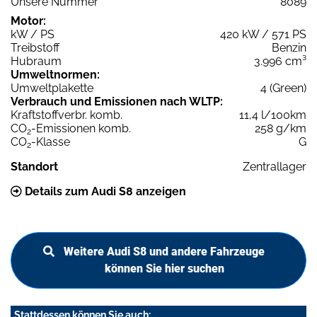
Unsere Nummer
8089
Motor:
kW / PS
420 kW / 571 PS
Treibstoff
Benzin
Hubraum
3.996 cm³
Umweltnormen:
Umweltplakette
4 (Green)
Verbrauch und Emissionen nach WLTP:
Kraftstoffverbr. komb.
11,4 l/100km
CO
-Emissionen komb.
258 g/km
2
CO
-Klasse
G
2
Standort
Zentrallager
Details zum Audi S8 anzeigen
Weitere Audi S8 und andere Fahrzeuge
können Sie hier suchen
Stattdessen können Sie auch: