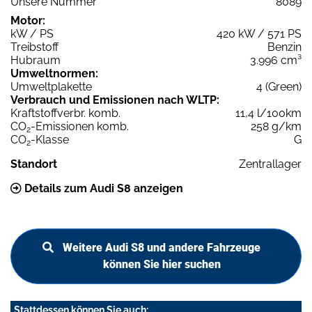
Unsere Nummer
8089
Motor:
kW / PS
420 kW / 571 PS
Treibstoff
Benzin
Hubraum
3.996 cm³
Umweltnormen:
Umweltplakette
4 (Green)
Verbrauch und Emissionen nach WLTP:
Kraftstoffverbr. komb.
11,4 l/100km
CO
-Emissionen komb.
258 g/km
2
CO
-Klasse
G
2
Standort
Zentrallager
Details zum Audi S8 anzeigen
Weitere Audi S8 und andere Fahrzeuge
können Sie hier suchen
Stattdessen können Sie auch: