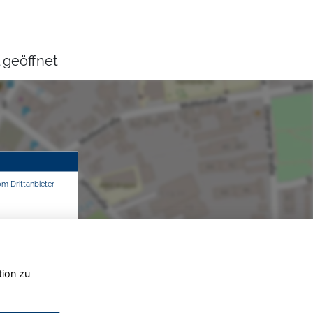
 geöffnet
om Drittanbieter
tion zu