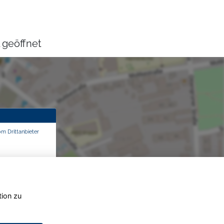
 geöffnet
om Drittanbieter
tion zu