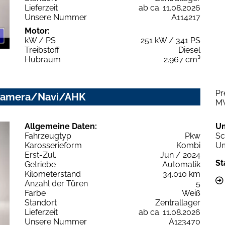
Lieferzeit
ab ca. 11.08.2026
Unsere Nummer
A114217
Motor:
kW / PS
251 kW / 341 PS
Treibstoff
Diesel
Hubraum
2.967 cm³
Pr
D/Kamera/Navi/AHK
M
Allgemeine Daten:
U
Fahrzeugtyp
Pkw
Sc
Karosserieform
Kombi
Um
Erst-Zul.
Jun / 2024
St
Getriebe
Automatik
Kilometerstand
34.010 km
Anzahl der Türen
5
Farbe
Weiß
Standort
Zentrallager
Lieferzeit
ab ca. 11.08.2026
Unsere Nummer
A123470