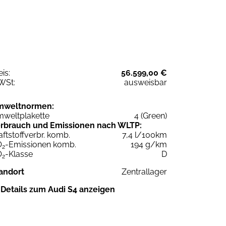
eis:
56.599,00 €
WSt:
ausweisbar
mweltnormen:
weltplakette
4 (Green)
rbrauch und Emissionen nach WLTP:
aftstoffverbr. komb.
7,4 l/100km
O
-Emissionen komb.
194 g/km
2
O
-Klasse
D
2
andort
Zentrallager
Details zum Audi S4 anzeigen