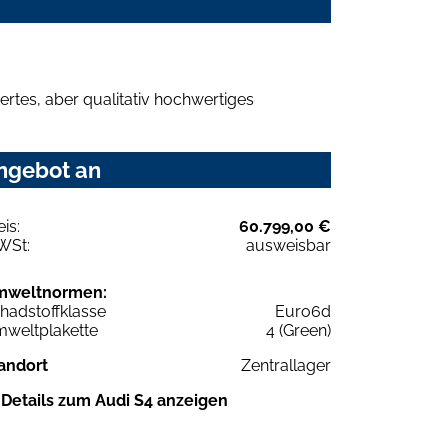
rtes, aber qualitativ hochwertiges
Angebot an
eis:
60.799,00 €
WSt:
ausweisbar
mweltnormen:
hadstoffklasse
Euro6d
weltplakette
4 (Green)
andort
Zentrallager
Details zum Audi S4 anzeigen