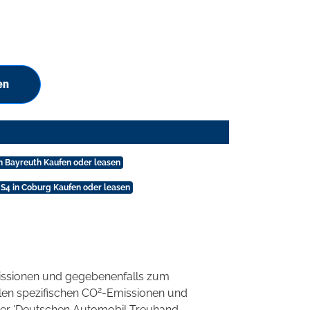
en
in Bayreuth Kaufen oder leasen
 S4 in Coburg Kaufen oder leasen
ssionen und gegebenenfalls zum
2
llen spezifischen CO
-Emissionen und
 der 'Deutschen Automobil Treuhand