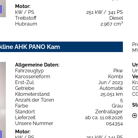
Motor:
kW / PS
251 kW / 341 PS
Treibstoff
Diesel
Hubraum
2.967 cm³
Pr
ackline AHK PANO Kam
M
Allgemeine Daten:
U
Fahrzeugtyp
Pkw
Um
Karosserieform
Kombi
Ve
Erst-Zul.
Jun / 2023
Kr
Getriebe
Automatik
C
Kilometerstand
25.051 km
C
Anzahl der Türen
5
St
Farbe
Grau
Standort
Zentrallager
Lieferzeit
ab ca. 11.08.2026
Unsere Nummer
054354
Motor:
kW / PS
251 kW / 341 PS