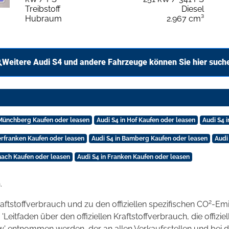
Treibstoff
Diesel
Hubraum
2.967 cm³
Weitere Audi S4 und andere Fahrzeuge können Sie hier such
 Münchberg Kaufen oder leasen
Audi S4 in Hof Kaufen oder leasen
Audi S4 
erfranken Kaufen oder leasen
Audi S4 in Bamberg Kaufen oder leasen
Audi
onach Kaufen oder leasen
Audi S4 in Franken Kaufen oder leasen
.
2
raftstoffverbrauch und zu den offiziellen spezifischen CO
-Emi
tfaden über den offiziellen Kraftstoffverbrauch, die offizie
kw' entnommen werden, der an allen Verkaufsstellen und bei