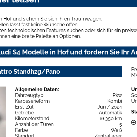
n Hof und sichern Sie sich Ihren Traumwagen.
len lässt fast keine Wünsche offen.
en technologischen Features suchen oder sich für ein preiswe
hnen eine breite Palette an Optionen.
di S4 Modelle in Hof und fordern Sie Ihr 
Pr
uattro Standhzg/Pano
M
Allgemeine Daten:
U
Fahrzeugtyp
Pkw
Sc
Karosserieform
Kombi
Um
Erst-Zul.
Jun / 2024
St
Getriebe
Automatik
Kilometerstand
16.350 km
Anzahl der Türen
5
Farbe
Weiß
Standort
Zentrallager