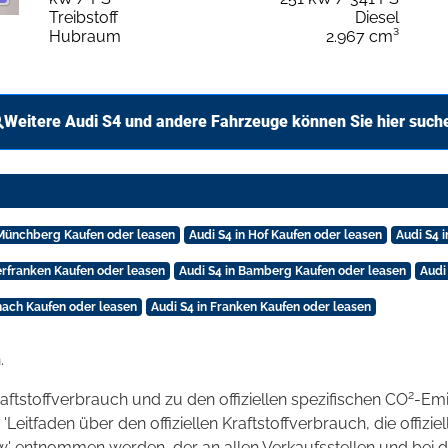
Treibstoff
Diesel
Hubraum
2.967 cm³
Weitere Audi S4 und andere Fahrzeuge können Sie hier such
 Münchberg Kaufen oder leasen
Audi S4 in Hof Kaufen oder leasen
Audi S4 
erfranken Kaufen oder leasen
Audi S4 in Bamberg Kaufen oder leasen
Audi
onach Kaufen oder leasen
Audi S4 in Franken Kaufen oder leasen
.
2
raftstoffverbrauch und zu den offiziellen spezifischen CO
-Emi
tfaden über den offiziellen Kraftstoffverbrauch, die offizie
kw' entnommen werden, der an allen Verkaufsstellen und bei