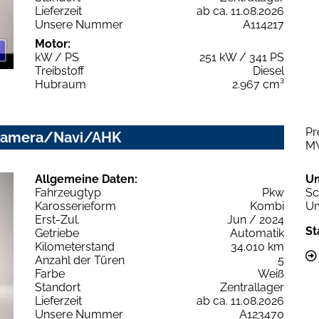
Lieferzeit
ab ca. 11.08.2026
Unsere Nummer
A114217
Motor:
kW / PS
251 kW / 341 PS
Treibstoff
Diesel
Hubraum
2.967 cm³
Pr
D/Kamera/Navi/AHK
M
Allgemeine Daten:
U
Fahrzeugtyp
Pkw
Sc
Karosserieform
Kombi
Um
Erst-Zul.
Jun / 2024
St
Getriebe
Automatik
Kilometerstand
34.010 km
Anzahl der Türen
5
Farbe
Weiß
Standort
Zentrallager
Lieferzeit
ab ca. 11.08.2026
Unsere Nummer
A123470