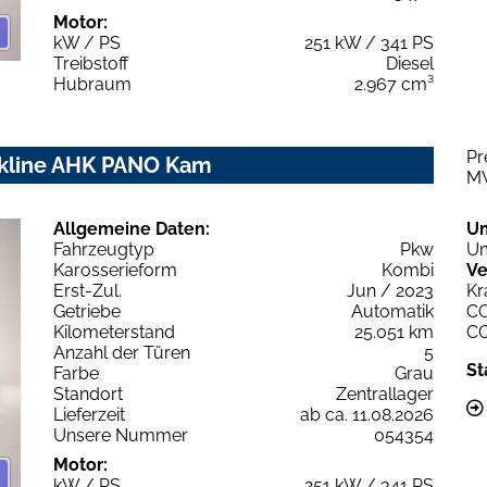
Motor:
kW / PS
251 kW / 341 PS
Treibstoff
Diesel
Hubraum
2.967 cm³
Pr
ackline AHK PANO Kam
M
Allgemeine Daten:
U
Fahrzeugtyp
Pkw
Um
Karosserieform
Kombi
Ve
Erst-Zul.
Jun / 2023
Kr
Getriebe
Automatik
C
Kilometerstand
25.051 km
C
Anzahl der Türen
5
St
Farbe
Grau
Standort
Zentrallager
Lieferzeit
ab ca. 11.08.2026
Unsere Nummer
054354
Motor:
kW / PS
251 kW / 341 PS