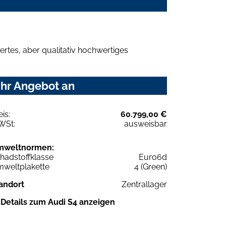
rtes, aber qualitativ hochwertiges
Ihr Angebot an
eis:
60.799,00 €
WSt:
ausweisbar
mweltnormen:
hadstoffklasse
Euro6d
weltplakette
4 (Green)
andort
Zentrallager
Details zum Audi S4 anzeigen