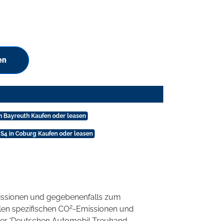
en
in Bayreuth Kaufen oder leasen
 S4 in Coburg Kaufen oder leasen
ssionen und gegebenenfalls zum
2
llen spezifischen CO
-Emissionen und
 der 'Deutschen Automobil Treuhand