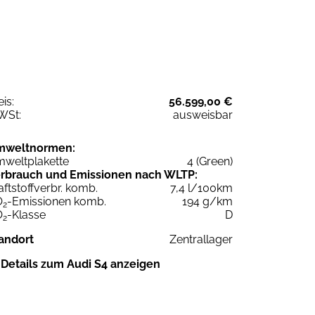
eis:
56.599,00 €
WSt:
ausweisbar
mweltnormen:
weltplakette
4 (Green)
rbrauch und Emissionen nach WLTP:
aftstoffverbr. komb.
7,4 l/100km
O
-Emissionen komb.
194 g/km
2
O
-Klasse
D
2
andort
Zentrallager
Details zum Audi S4 anzeigen