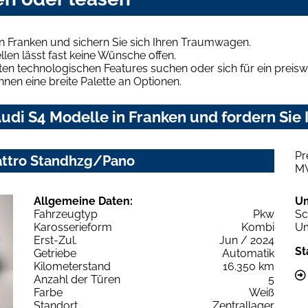
n Franken und sichern Sie sich Ihren Traumwagen.
len lässt fast keine Wünsche offen.
en technologischen Features suchen oder sich für ein preiswe
hnen eine breite Palette an Optionen.
di S4 Modelle in Franken und fordern Sie 
Pr
uattro Standhzg/Pano
M
Allgemeine Daten:
U
Fahrzeugtyp
Pkw
Sc
Karosserieform
Kombi
Um
Erst-Zul.
Jun / 2024
St
Getriebe
Automatik
Kilometerstand
16.350 km
Anzahl der Türen
5
Farbe
Weiß
Standort
Zentrallager