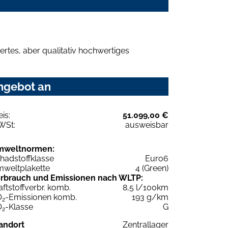
rtes, aber qualitativ hochwertiges
Angebot an
eis:
51.099,00 €
WSt:
ausweisbar
mweltnormen:
hadstoffklasse
Euro6
weltplakette
4 (Green)
rbrauch und Emissionen nach WLTP:
aftstoffverbr. komb.
8,5 l/100km
O
-Emissionen komb.
193 g/km
2
O
-Klasse
G
2
andort
Zentrallager