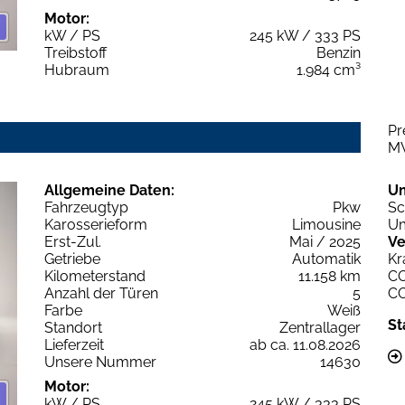
Motor:
kW / PS
245 kW / 333 PS
Treibstoff
Benzin
Hubraum
1.984 cm³
Pr
M
Allgemeine Daten:
U
Fahrzeugtyp
Pkw
Sc
Karosserieform
Limousine
Um
Erst-Zul.
Mai / 2025
Ve
Getriebe
Automatik
Kr
Kilometerstand
11.158 km
C
Anzahl der Türen
5
C
Farbe
Weiß
St
Standort
Zentrallager
Lieferzeit
ab ca. 11.08.2026
Unsere Nummer
14630
Motor:
kW / PS
245 kW / 333 PS