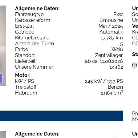
Allgemeine Daten:
U
Fahrzeugtyp
Pkw
Sc
Karosserieform
Limousine
Um
Erst-Zul.
Mai / 2025
Ve
Getriebe
Automatik
Kr
Kilometerstand
17.783 km
C
Anzahl der Türen
5
C
Farbe
Weiß
St
Standort
Zentrallager
Lieferzeit
ab ca. 11.08.2026
Unsere Nummer
14462
Motor:
kW / PS
245 kW / 333 PS
Treibstoff
Benzin
Hubraum
1.984 cm³
Pr
M
Allgemeine Daten:
U