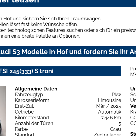
n Hof und sichern Sie sich Ihren Traumwagen.
len lässt fast keine Wünsche offen.
en technologischen Features suchen oder sich für ein preiswe
hnen eine breite Palette an Optionen.
di S3 Modelle in Hof und fordern Sie Ihr 
Pr
SI 245(333) S troni
M
Allgemeine Daten:
U
Fahrzeugtyp
Pkw
Sc
Karosserieform
Limousine
Um
Erst-Zul.
Mär / 2025
Ve
Getriebe
Automatik
Kr
Kilometerstand
7.446 km
C
Anzahl der Türen
5
C
Farbe
Grau
St
Standort
Zentrallager