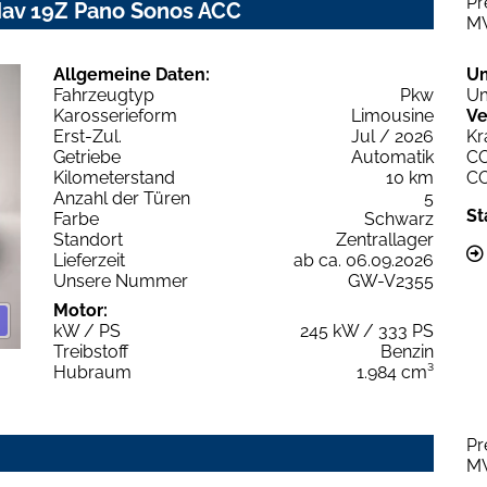
Pr
Nav 19Z Pano Sonos ACC
M
Allgemeine Daten:
U
Fahrzeugtyp
Pkw
Um
Karosserieform
Limousine
Ve
Erst-Zul.
Jul / 2026
Kr
Getriebe
Automatik
C
Kilometerstand
10 km
C
Anzahl der Türen
5
St
Farbe
Schwarz
Standort
Zentrallager
Lieferzeit
ab ca. 06.09.2026
Unsere Nummer
GW-V2355
Motor:
kW / PS
245 kW / 333 PS
Treibstoff
Benzin
Hubraum
1.984 cm³
Pr
M