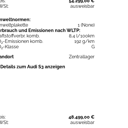
eis:
54.299,00 €
WSt:
ausweisbar
mweltnormen:
weltplakette
1 (None)
rbrauch und Emissionen nach WLTP:
aftstoffverbr. komb.
8,4 l/100km
O
-Emissionen komb.
192 g/km
2
O
-Klasse
G
2
andort
Zentrallager
Details zum Audi S3 anzeigen
eis:
48.499,00 €
WSt:
ausweisbar