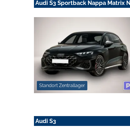
Audi S3 Sportback Nappa Matrix 
Standort Zentrallager
Audi S3