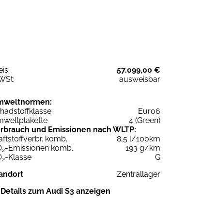
eis:
57.099,00 €
WSt:
ausweisbar
mweltnormen:
hadstoffklasse
Euro6
weltplakette
4 (Green)
rbrauch und Emissionen nach WLTP:
aftstoffverbr. komb.
8,5 l/100km
O
-Emissionen komb.
193 g/km
2
O
-Klasse
G
2
andort
Zentrallager
Details zum Audi S3 anzeigen