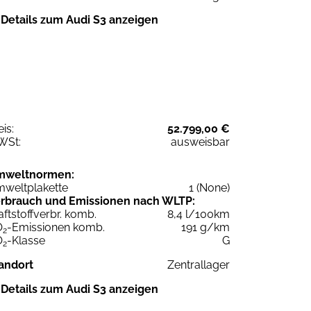
Details zum Audi S3 anzeigen
eis:
52.799,00 €
WSt:
ausweisbar
mweltnormen:
weltplakette
1 (None)
rbrauch und Emissionen nach WLTP:
aftstoffverbr. komb.
8,4 l/100km
O
-Emissionen komb.
191 g/km
2
O
-Klasse
G
2
andort
Zentrallager
Details zum Audi S3 anzeigen