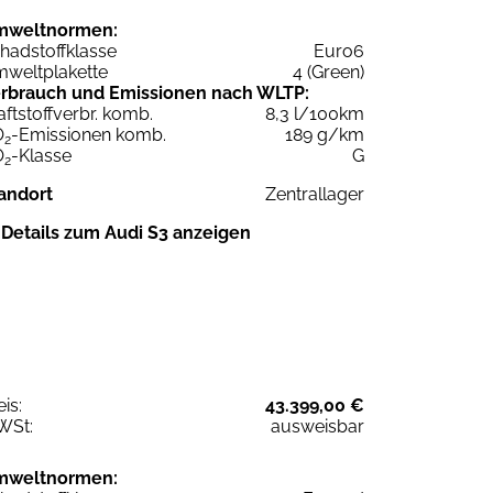
mweltnormen:
hadstoffklasse
Euro6
weltplakette
4 (Green)
rbrauch und Emissionen nach WLTP:
aftstoffverbr. komb.
8,3 l/100km
O
-Emissionen komb.
189 g/km
2
O
-Klasse
G
2
andort
Zentrallager
Details zum Audi S3 anzeigen
eis:
43.399,00 €
WSt:
ausweisbar
mweltnormen: