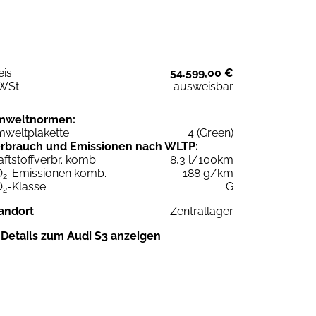
eis:
54.599,00 €
WSt:
ausweisbar
mweltnormen:
weltplakette
4 (Green)
rbrauch und Emissionen nach WLTP:
aftstoffverbr. komb.
8,3 l/100km
O
-Emissionen komb.
188 g/km
2
O
-Klasse
G
2
andort
Zentrallager
Details zum Audi S3 anzeigen