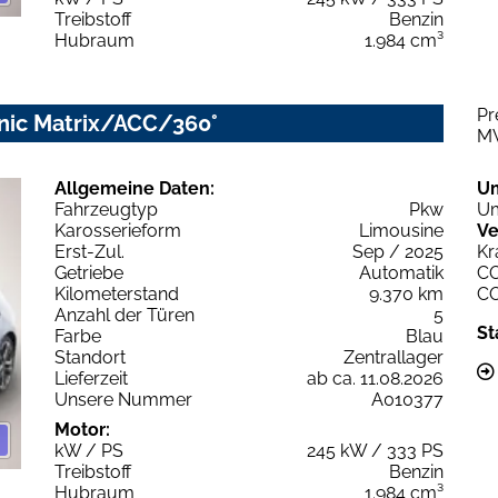
Treibstoff
Benzin
Hubraum
1.984 cm³
Pr
onic Matrix/ACC/360°
M
Allgemeine Daten:
U
Fahrzeugtyp
Pkw
Um
Karosserieform
Limousine
Ve
Erst-Zul.
Sep / 2025
Kr
Getriebe
Automatik
C
Kilometerstand
9.370 km
C
Anzahl der Türen
5
St
Farbe
Blau
Standort
Zentrallager
Lieferzeit
ab ca. 11.08.2026
Unsere Nummer
A010377
Motor:
kW / PS
245 kW / 333 PS
Treibstoff
Benzin
Hubraum
1.984 cm³