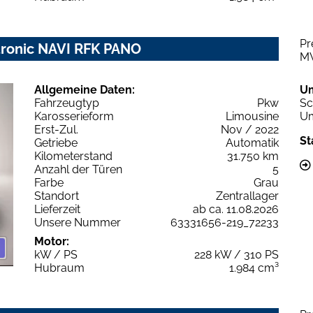
Pr
 tronic NAVI RFK PANO
M
Allgemeine Daten:
U
Fahrzeugtyp
Pkw
Sc
Karosserieform
Limousine
Um
Erst-Zul.
Nov / 2022
St
Getriebe
Automatik
Kilometerstand
31.750 km
Anzahl der Türen
5
Farbe
Grau
Standort
Zentrallager
Lieferzeit
ab ca. 11.08.2026
Unsere Nummer
63331656-219_72233
Motor:
kW / PS
228 kW / 310 PS
Hubraum
1.984 cm³