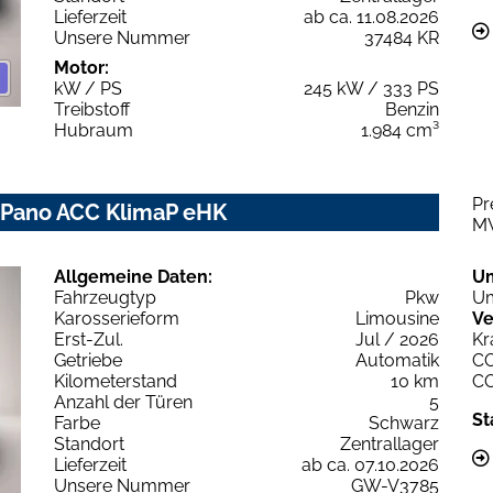
Lieferzeit
ab ca. 11.08.2026
Unsere Nummer
37484 KR
Motor:
kW / PS
245 kW / 333 PS
Treibstoff
Benzin
Hubraum
1.984 cm³
Pr
Z Pano ACC KlimaP eHK
M
Allgemeine Daten:
U
Fahrzeugtyp
Pkw
Um
Karosserieform
Limousine
Ve
Erst-Zul.
Jul / 2026
Kr
Getriebe
Automatik
C
Kilometerstand
10 km
C
Anzahl der Türen
5
St
Farbe
Schwarz
Standort
Zentrallager
Lieferzeit
ab ca. 07.10.2026
Unsere Nummer
GW-V3785