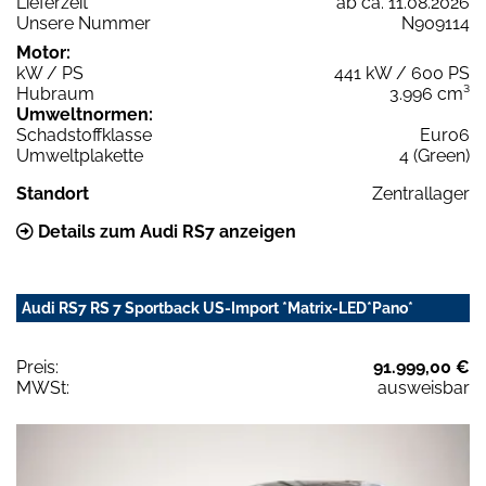
Lieferzeit
ab ca. 11.08.2026
Unsere Nummer
N909114
Motor:
kW / PS
441 kW / 600 PS
Hubraum
3.996 cm³
Umweltnormen:
Schadstoffklasse
Euro6
Umweltplakette
4 (Green)
Standort
Zentrallager
Details zum Audi RS7 anzeigen
Audi RS7 RS 7 Sportback US-Import *Matrix-LED*Pano*
Preis:
91.999,00 €
MWSt:
ausweisbar