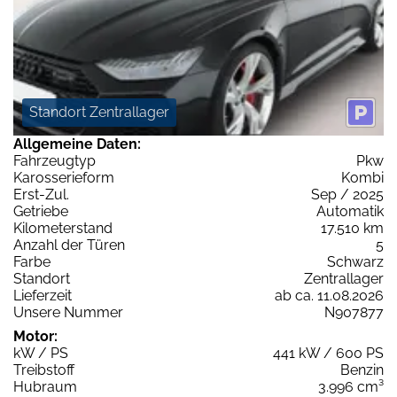
Standort Zentrallager
Allgemeine Daten:
Fahrzeugtyp
Pkw
Karosserieform
Kombi
Erst-Zul.
Sep / 2025
Getriebe
Automatik
Kilometerstand
17.510 km
Anzahl der Türen
5
Farbe
Schwarz
Standort
Zentrallager
Lieferzeit
ab ca. 11.08.2026
Unsere Nummer
N907877
Motor:
kW / PS
441 kW / 600 PS
Treibstoff
Benzin
Hubraum
3.996 cm³