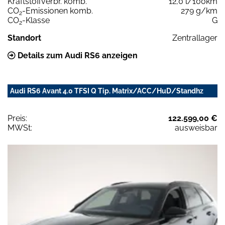
Kraftstoffverbr. komb.
12,0 l/100km
CO
-Emissionen komb.
279 g/km
2
CO
-Klasse
G
2
Standort
Zentrallager
Details zum Audi RS6 anzeigen
Audi RS6 Avant 4.0 TFSI Q Tip. Matrix/ACC/HuD/Standhz
Preis:
122.599,00 €
MWSt:
ausweisbar