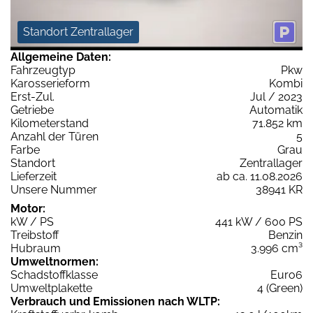
Standort Zentrallager
Allgemeine Daten:
Fahrzeugtyp
Pkw
Karosserieform
Kombi
Erst-Zul.
Jul / 2023
Getriebe
Automatik
Kilometerstand
71.852 km
Anzahl der Türen
5
Farbe
Grau
Standort
Zentrallager
Lieferzeit
ab ca. 11.08.2026
Unsere Nummer
38941 KR
Motor:
kW / PS
441 kW / 600 PS
Treibstoff
Benzin
Hubraum
3.996 cm³
Umweltnormen:
Schadstoffklasse
Euro6
Umweltplakette
4 (Green)
Verbrauch und Emissionen nach WLTP: