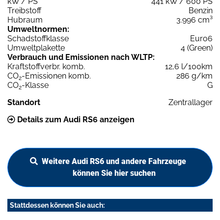
kW / PS
441 kW / 600 PS
Treibstoff
Benzin
Hubraum
3.996 cm³
Umweltnormen:
Schadstoffklasse
Euro6
Umweltplakette
4 (Green)
Verbrauch und Emissionen nach WLTP:
Kraftstoffverbr. komb.
12,6 l/100km
CO
-Emissionen komb.
286 g/km
2
CO
-Klasse
G
2
Standort
Zentrallager
Details zum Audi RS6 anzeigen
Weitere Audi RS6 und andere Fahrzeuge
können Sie hier suchen
Stattdessen können Sie auch: