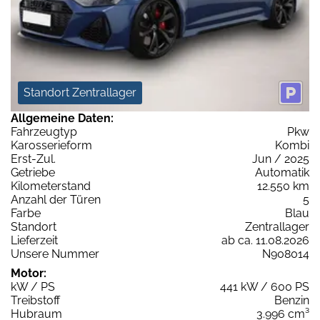
Standort Zentrallager
Allgemeine Daten:
Fahrzeugtyp
Pkw
Karosserieform
Kombi
Erst-Zul.
Jun / 2025
Getriebe
Automatik
Kilometerstand
12.550 km
Anzahl der Türen
5
Farbe
Blau
Standort
Zentrallager
Lieferzeit
ab ca. 11.08.2026
Unsere Nummer
N908014
Motor:
kW / PS
441 kW / 600 PS
Treibstoff
Benzin
Hubraum
3.996 cm³