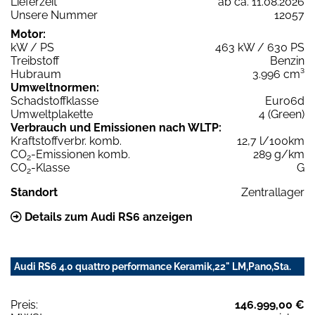
Lieferzeit
ab ca. 11.08.2026
Unsere Nummer
12057
Motor:
kW / PS
463 kW / 630 PS
Treibstoff
Benzin
Hubraum
3.996 cm³
Umweltnormen:
Schadstoffklasse
Euro6d
Umweltplakette
4 (Green)
Verbrauch und Emissionen nach WLTP:
Kraftstoffverbr. komb.
12,7 l/100km
CO
-Emissionen komb.
289 g/km
2
CO
-Klasse
G
2
Standort
Zentrallager
Details zum Audi RS6 anzeigen
Audi RS6 4.0 quattro performance Keramik,22" LM,Pano,Sta.
Preis:
146.999,00 €