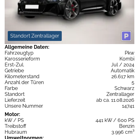
Standort Zentrallager
Allgemeine Daten:
Fahrzeugtyp
Pkw
Karosserieform
Kombi
Erst-Zul.
Jul / 2024
Getriebe
Automatik
Kilometerstand
26.617 km
Anzahl der Türen
5
Farbe
Schwarz
Standort
Zentrallager
Lieferzeit
ab ca. 11.08.2026
Unsere Nummer
14741
Motor:
kW / PS
441 kW / 600 PS
Treibstoff
Benzin
Hubraum
3.996 cm³
Umweltnormen: