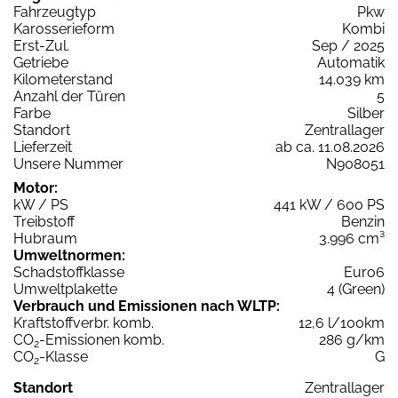
Fahrzeugtyp
Pkw
Karosserieform
Kombi
Erst-Zul.
Sep / 2025
Getriebe
Automatik
Kilometerstand
14.039 km
Anzahl der Türen
5
Farbe
Silber
Standort
Zentrallager
Lieferzeit
ab ca. 11.08.2026
Unsere Nummer
N908051
Motor:
kW / PS
441 kW / 600 PS
Treibstoff
Benzin
Hubraum
3.996 cm³
Umweltnormen:
Schadstoffklasse
Euro6
Umweltplakette
4 (Green)
Verbrauch und Emissionen nach WLTP:
Kraftstoffverbr. komb.
12,6 l/100km
CO
-Emissionen komb.
286 g/km
2
CO
-Klasse
G
2
Standort
Zentrallager