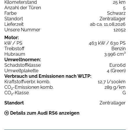
Kilometerstand
25 km
Anzahl der Türen
5
Farbe
Schwarz
Standort
Zentrallager
Lieferzeit
ab ca. 11.08.2026
Unsere Nummer
12052
Motor:
kW / PS
463 kW / 630 PS
Treibstoff
Benzin
Hubraum
3.996 cm³
Umweltnormen:
Schadstoffklasse
Euro6d
Umweltplakette
4 (Green)
Verbrauch und Emissionen nach WLTP:
Kraftstoffverbr. komb.
12,7 l/100km
CO
-Emissionen komb.
289 g/km
2
CO
-Klasse
G
2
Standort
Zentrallager
Details zum Audi RS6 anzeigen