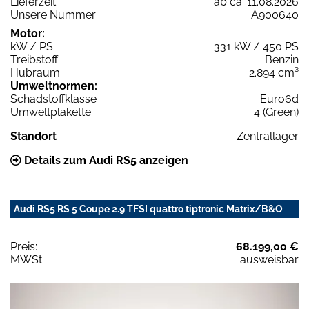
Lieferzeit
ab ca. 11.08.2026
Unsere Nummer
A900640
Motor:
kW / PS
331 kW / 450 PS
Treibstoff
Benzin
Hubraum
2.894 cm³
Umweltnormen:
Schadstoffklasse
Euro6d
Umweltplakette
4 (Green)
Standort
Zentrallager
Details zum Audi RS5 anzeigen
Audi RS5 RS 5 Coupe 2.9 TFSI quattro tiptronic Matrix/B&O
Preis:
68.199,00 €
MWSt:
ausweisbar