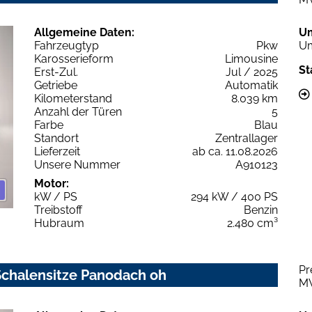
Allgemeine Daten:
U
Fahrzeugtyp
Pkw
Um
Karosserieform
Limousine
St
Erst-Zul.
Jul / 2025
Getriebe
Automatik
Kilometerstand
8.039 km
Anzahl der Türen
5
Farbe
Blau
Standort
Zentrallager
Lieferzeit
ab ca. 11.08.2026
Unsere Nummer
A910123
Motor:
kW / PS
294 kW / 400 PS
Treibstoff
Benzin
Hubraum
2.480 cm³
Pr
 Schalensitze Panodach oh
M