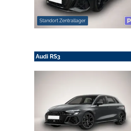
Standort Zentrallager
Audi RS3