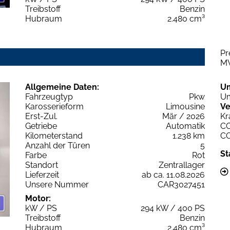
Treibstoff
Benzin
Hubraum
2.480 cm³
Pr
M
Allgemeine Daten:
U
Fahrzeugtyp
Pkw
Um
Karosserieform
Limousine
Ve
Erst-Zul.
Mär / 2026
Kr
Getriebe
Automatik
C
Kilometerstand
1.238 km
C
Anzahl der Türen
5
St
Farbe
Rot
Standort
Zentrallager
Lieferzeit
ab ca. 11.08.2026
Unsere Nummer
CAR3027451
Motor:
kW / PS
294 kW / 400 PS
Treibstoff
Benzin
Hubraum
2.480 cm³