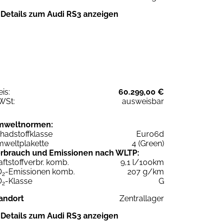
Details zum Audi RS3 anzeigen
eis:
60.299,00 €
WSt:
ausweisbar
mweltnormen:
hadstoffklasse
Euro6d
weltplakette
4 (Green)
rbrauch und Emissionen nach WLTP:
aftstoffverbr. komb.
9,1 l/100km
O
-Emissionen komb.
207 g/km
2
O
-Klasse
G
2
andort
Zentrallager
Details zum Audi RS3 anzeigen