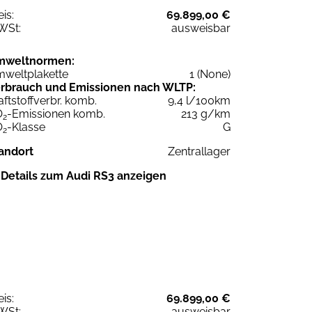
eis:
69.899,00 €
WSt:
ausweisbar
mweltnormen:
weltplakette
1 (None)
rbrauch und Emissionen nach WLTP:
aftstoffverbr. komb.
9,4 l/100km
O
-Emissionen komb.
213 g/km
2
O
-Klasse
G
2
andort
Zentrallager
Details zum Audi RS3 anzeigen
eis:
69.899,00 €
WSt:
ausweisbar