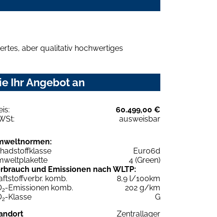
rtes, aber qualitativ hochwertiges
ie Ihr Angebot an
eis:
60.499,00 €
WSt:
ausweisbar
mweltnormen:
hadstoffklasse
Euro6d
weltplakette
4 (Green)
rbrauch und Emissionen nach WLTP:
aftstoffverbr. komb.
8,9 l/100km
O
-Emissionen komb.
202 g/km
2
O
-Klasse
G
2
andort
Zentrallager