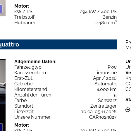
Motor:
kW / PS
294 kW / 400 PS
Treibstoff
Benzin
Hubraum
2.480 cm³
Pr
quattro
M
Allgemeine Daten:
U
Fahrzeugtyp
Pkw
Um
Karosserieform
Limousine
Ve
Erst-Zul.
Apr / 2026
Kr
Getriebe
Automatik
C
Kilometerstand
8.000 km
C
Anzahl der Türen
5
St
Farbe
Schwarz
Standort
Zentrallager
Lieferzeit
ab ca. 05.11.2026
Unsere Nummer
CAR3029827
Motor:
kW / PS
294 kW / 400 PS