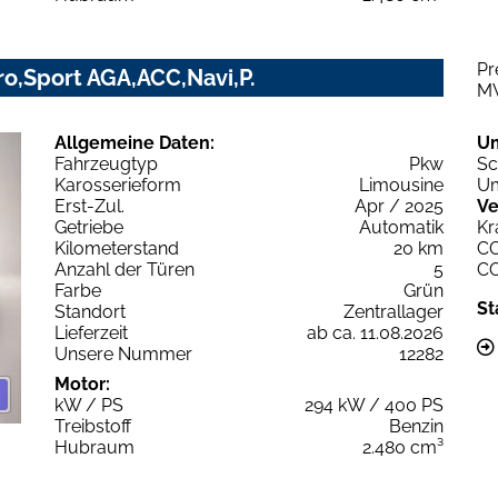
Pr
ro,Sport AGA,ACC,Navi,P.
M
Allgemeine Daten:
U
Fahrzeugtyp
Pkw
Sc
Karosserieform
Limousine
Um
Erst-Zul.
Apr / 2025
Ve
Getriebe
Automatik
Kr
Kilometerstand
20 km
C
Anzahl der Türen
5
C
Farbe
Grün
St
Standort
Zentrallager
Lieferzeit
ab ca. 11.08.2026
Unsere Nummer
12282
Motor:
kW / PS
294 kW / 400 PS
Treibstoff
Benzin
Hubraum
2.480 cm³