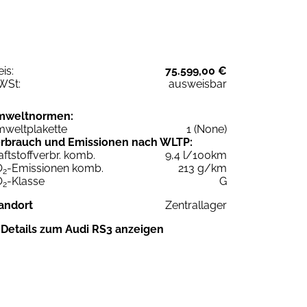
eis:
75.599,00 €
WSt:
ausweisbar
mweltnormen:
weltplakette
1 (None)
rbrauch und Emissionen nach WLTP:
aftstoffverbr. komb.
9,4 l/100km
O
-Emissionen komb.
213 g/km
2
O
-Klasse
G
2
andort
Zentrallager
Details zum Audi RS3 anzeigen