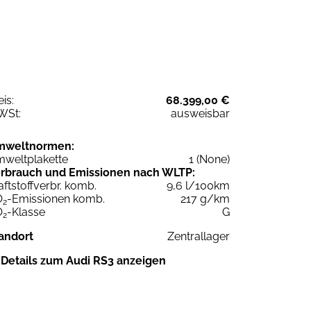
eis:
68.399,00 €
WSt:
ausweisbar
mweltnormen:
weltplakette
1 (None)
rbrauch und Emissionen nach WLTP:
aftstoffverbr. komb.
9,6 l/100km
O
-Emissionen komb.
217 g/km
2
O
-Klasse
G
2
andort
Zentrallager
Details zum Audi RS3 anzeigen