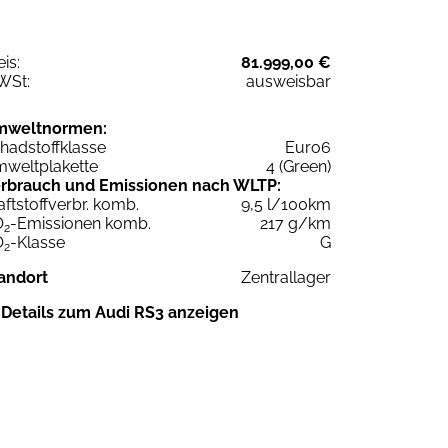
eis:
81.999,00 €
WSt:
ausweisbar
mweltnormen:
hadstoffklasse
Euro6
weltplakette
4 (Green)
rbrauch und Emissionen nach WLTP:
aftstoffverbr. komb.
9,5 l/100km
O
-Emissionen komb.
217 g/km
2
O
-Klasse
G
2
andort
Zentrallager
Details zum Audi RS3 anzeigen