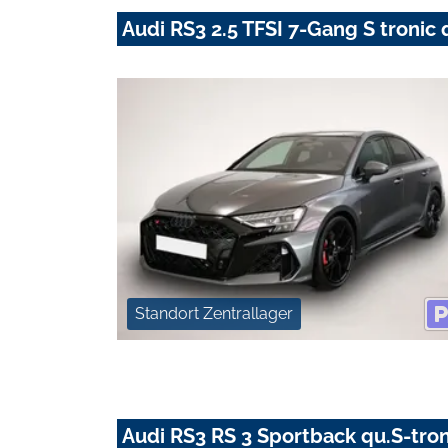
Audi RS3 2.5 TFSI 7-Gang S tronic 
Standort Zentrallager
Audi RS3 RS 3 Sportback qu.S-tro