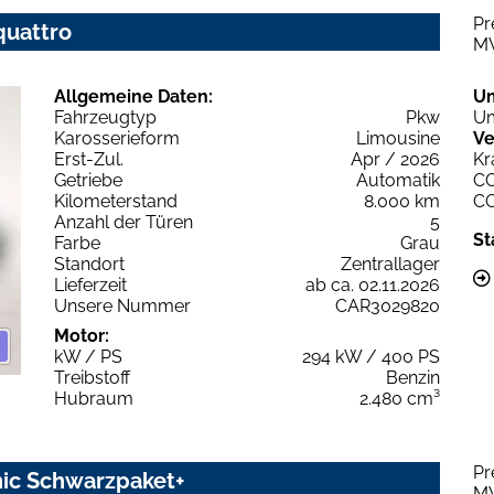
Pr
quattro
M
Allgemeine Daten:
U
Fahrzeugtyp
Pkw
Um
Karosserieform
Limousine
Ve
Erst-Zul.
Apr / 2026
Kr
Getriebe
Automatik
C
Kilometerstand
8.000 km
C
Anzahl der Türen
5
St
Farbe
Grau
Standort
Zentrallager
Lieferzeit
ab ca. 02.11.2026
Unsere Nummer
CAR3029820
Motor:
kW / PS
294 kW / 400 PS
Treibstoff
Benzin
Hubraum
2.480 cm³
Pr
nic Schwarzpaket+
M