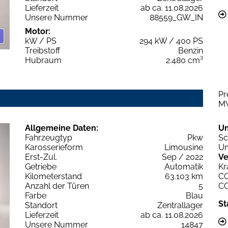
Lieferzeit
ab ca. 11.08.2026
Unsere Nummer
88559_GW_IN
Motor:
kW / PS
294 kW / 400 PS
Treibstoff
Benzin
Hubraum
2.480 cm³
Pr
M
Allgemeine Daten:
U
Fahrzeugtyp
Pkw
Sc
Karosserieform
Limousine
Um
Erst-Zul.
Sep / 2022
Ve
Getriebe
Automatik
Kr
Kilometerstand
63.103 km
C
Anzahl der Türen
5
C
Farbe
Blau
St
Standort
Zentrallager
Lieferzeit
ab ca. 11.08.2026
Unsere Nummer
14847