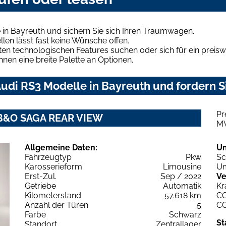
 in Bayreuth und sichern Sie sich Ihren Traumwagen.
len lässt fast keine Wünsche offen.
en technologischen Features suchen oder sich für ein preiswe
hnen eine breite Palette an Optionen.
udi RS3 Modelle in Bayreuth und fordern S
Pr
0 B&O SAGA REAR VIEW
M
Allgemeine Daten:
U
Fahrzeugtyp
Pkw
Sc
Karosserieform
Limousine
Um
Erst-Zul.
Sep / 2022
Ve
Getriebe
Automatik
Kr
Kilometerstand
57.618 km
C
Anzahl der Türen
5
C
Farbe
Schwarz
St
Standort
Zentrallager