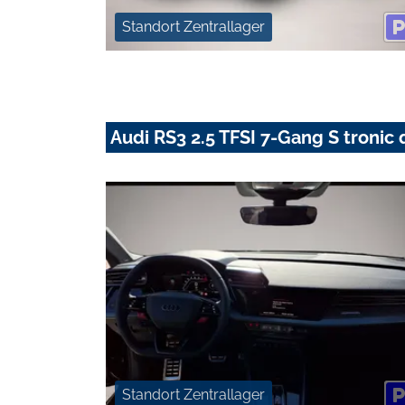
Standort Zentrallager
Audi RS3 2.5 TFSI 7-Gang S tronic 
Standort Zentrallager