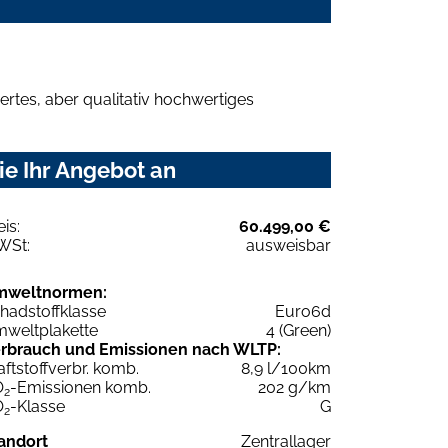
rtes, aber qualitativ hochwertiges
e Ihr Angebot an
eis:
60.499,00 €
WSt:
ausweisbar
mweltnormen:
hadstoffklasse
Euro6d
weltplakette
4 (Green)
rbrauch und Emissionen nach WLTP:
aftstoffverbr. komb.
8,9 l/100km
O
-Emissionen komb.
202 g/km
2
O
-Klasse
G
2
andort
Zentrallager