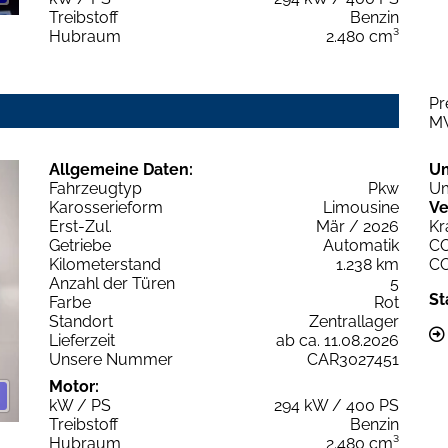
Treibstoff
Benzin
Hubraum
2.480 cm³
Pr
M
Allgemeine Daten:
U
Fahrzeugtyp
Pkw
Um
Karosserieform
Limousine
Ve
Erst-Zul.
Mär / 2026
Kr
Getriebe
Automatik
C
Kilometerstand
1.238 km
C
Anzahl der Türen
5
St
Farbe
Rot
Standort
Zentrallager
Lieferzeit
ab ca. 11.08.2026
Unsere Nummer
CAR3027451
Motor:
kW / PS
294 kW / 400 PS
Treibstoff
Benzin
Hubraum
2.480 cm³