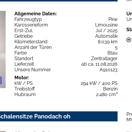
Allgemeine Daten:
U
Fahrzeugtyp
Pkw
Um
Karosserieform
Limousine
St
Erst-Zul.
Jul / 2025
Getriebe
Automatik
Kilometerstand
8.039 km
Anzahl der Türen
5
Farbe
Blau
Standort
Zentrallager
Lieferzeit
ab ca. 11.08.2026
Unsere Nummer
A910123
Motor:
kW / PS
294 kW / 400 PS
Treibstoff
Benzin
Hubraum
2.480 cm³
Pr
 Schalensitze Panodach oh
M