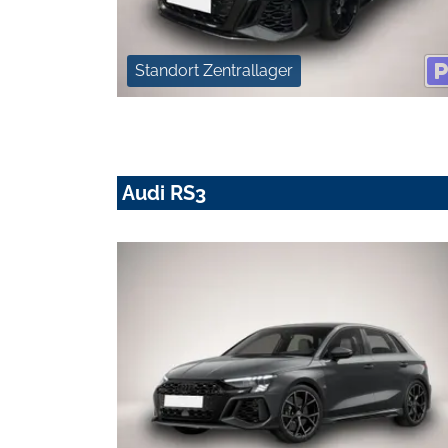
Standort Zentrallager
Audi RS3