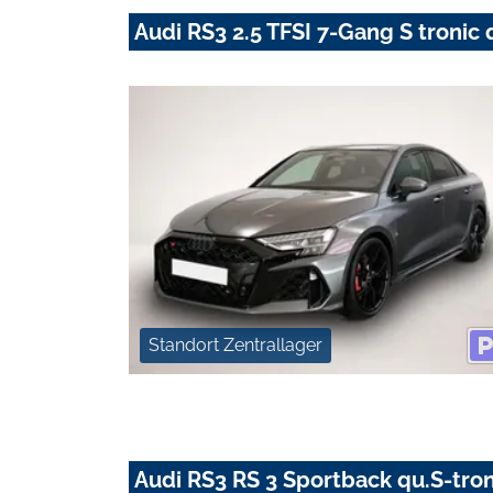
Audi RS3 2.5 TFSI 7-Gang S tronic 
Standort Zentrallager
Audi RS3 RS 3 Sportback qu.S-tro