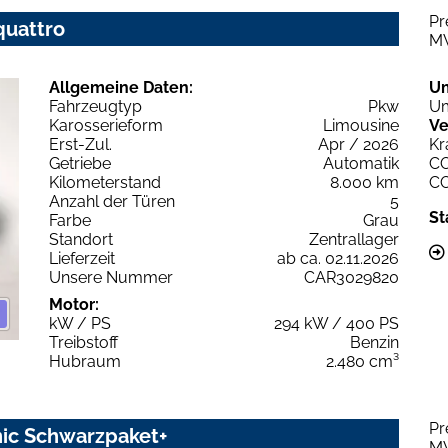
Pr
quattro
M
Allgemeine Daten:
U
Fahrzeugtyp
Pkw
Um
Karosserieform
Limousine
Ve
Erst-Zul.
Apr / 2026
Kr
Getriebe
Automatik
C
Kilometerstand
8.000 km
C
Anzahl der Türen
5
St
Farbe
Grau
Standort
Zentrallager
Lieferzeit
ab ca. 02.11.2026
Unsere Nummer
CAR3029820
Motor:
kW / PS
294 kW / 400 PS
Treibstoff
Benzin
Hubraum
2.480 cm³
Pr
nic Schwarzpaket+
M