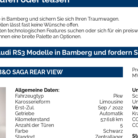
 in Bamberg und sichern Sie sich Ihren Traumwagen.
len lässt fast keine Wünsche offen.
en technologischen Features suchen oder sich für ein preiswe
hnen eine breite Palette an Optionen.
udi RS3 Modelle in Bamberg und fordern Si
Pr
0 B&O SAGA REAR VIEW
M
Allgemeine Daten:
U
Fahrzeugtyp
Pkw
Sc
Karosserieform
Limousine
Um
Erst-Zul.
Sep / 2022
Ve
Getriebe
Automatik
Kr
Kilometerstand
57.618 km
C
Anzahl der Türen
5
C
Farbe
Schwarz
St
Standort
Zentrallager