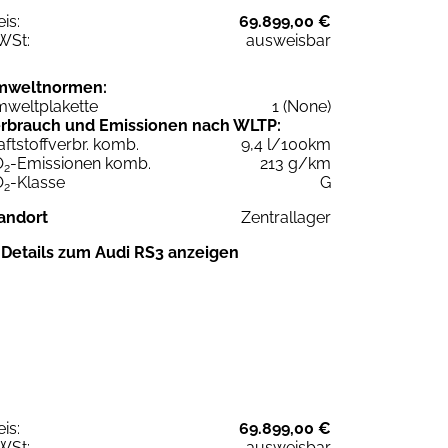
eis:
69.899,00 €
WSt:
ausweisbar
mweltnormen:
weltplakette
1 (None)
rbrauch und Emissionen nach WLTP:
aftstoffverbr. komb.
9,4 l/100km
O
-Emissionen komb.
213 g/km
2
O
-Klasse
G
2
andort
Zentrallager
Details zum Audi RS3 anzeigen
eis:
69.899,00 €
WSt:
ausweisbar