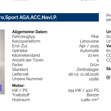
Pr
ro,Sport AGA,ACC,Navi,P.
M
Allgemeine Daten:
U
Fahrzeugtyp
Pkw
Sc
Karosserieform
Limousine
Um
Erst-Zul.
Apr / 2025
Ve
Getriebe
Automatik
Kr
Kilometerstand
20 km
C
Anzahl der Türen
5
C
Farbe
Grün
St
Standort
Zentrallager
Lieferzeit
ab ca. 11.08.2026
Unsere Nummer
12282
Motor:
kW / PS
294 kW / 400 PS
Treibstoff
Benzin
Hubraum
2.480 cm³