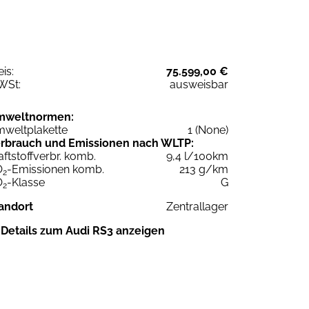
eis:
75.599,00 €
WSt:
ausweisbar
mweltnormen:
weltplakette
1 (None)
rbrauch und Emissionen nach WLTP:
aftstoffverbr. komb.
9,4 l/100km
O
-Emissionen komb.
213 g/km
2
O
-Klasse
G
2
andort
Zentrallager
Details zum Audi RS3 anzeigen