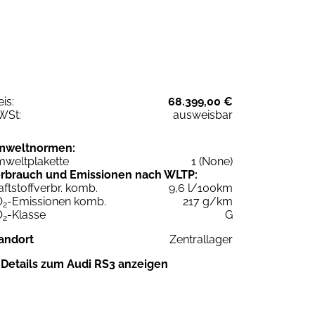
eis:
68.399,00 €
WSt:
ausweisbar
mweltnormen:
weltplakette
1 (None)
rbrauch und Emissionen nach WLTP:
aftstoffverbr. komb.
9,6 l/100km
O
-Emissionen komb.
217 g/km
2
O
-Klasse
G
2
andort
Zentrallager
Details zum Audi RS3 anzeigen