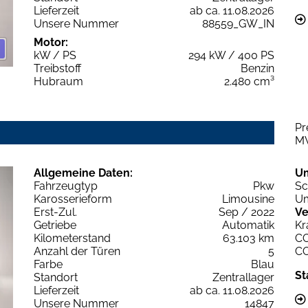
Lieferzeit
ab ca. 11.08.2026
Unsere Nummer
88559_GW_IN
Motor:
kW / PS
294 kW / 400 PS
Treibstoff
Benzin
Hubraum
2.480 cm³
Pr
M
Allgemeine Daten:
U
Fahrzeugtyp
Pkw
Sc
Karosserieform
Limousine
Um
Erst-Zul.
Sep / 2022
Ve
Getriebe
Automatik
Kr
Kilometerstand
63.103 km
C
Anzahl der Türen
5
C
Farbe
Blau
St
Standort
Zentrallager
Lieferzeit
ab ca. 11.08.2026
Unsere Nummer
14847