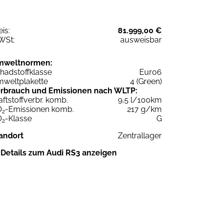
eis:
81.999,00 €
WSt:
ausweisbar
mweltnormen:
hadstoffklasse
Euro6
weltplakette
4 (Green)
rbrauch und Emissionen nach WLTP:
aftstoffverbr. komb.
9,5 l/100km
O
-Emissionen komb.
217 g/km
2
O
-Klasse
G
2
andort
Zentrallager
Details zum Audi RS3 anzeigen