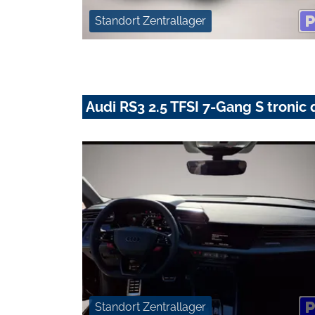
Standort Zentrallager
Audi RS3 2.5 TFSI 7-Gang S tronic 
Standort Zentrallager