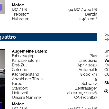
Motor:
kW / PS
294 kW / 400 PS
Treibstoff
Benzin
Hubraum
2.480 cm³
Pr
quattro
M
Allgemeine Daten:
U
Fahrzeugtyp
Pkw
Um
Karosserieform
Limousine
Ve
Erst-Zul.
Apr / 2026
Kr
Getriebe
Automatik
C
Kilometerstand
8.000 km
C
Anzahl der Türen
5
St
Farbe
Schwarz
Standort
Zentrallager
Lieferzeit
ab ca. 05.11.2026
Unsere Nummer
CAR3029827
Motor:
kW / PS
294 kW / 400 PS