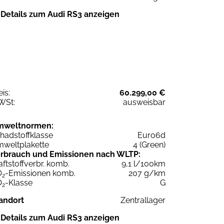
Details zum Audi RS3 anzeigen
eis:
60.299,00 €
WSt:
ausweisbar
mweltnormen:
hadstoffklasse
Euro6d
weltplakette
4 (Green)
rbrauch und Emissionen nach WLTP:
aftstoffverbr. komb.
9,1 l/100km
O
-Emissionen komb.
207 g/km
2
O
-Klasse
G
2
andort
Zentrallager
Details zum Audi RS3 anzeigen