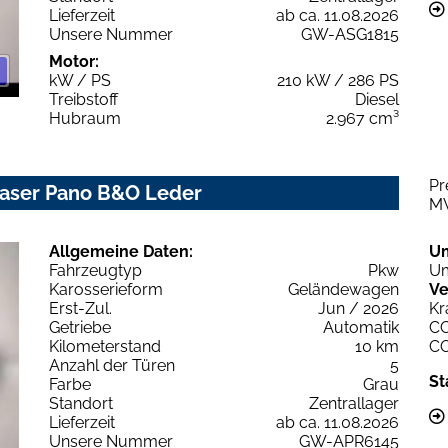
Lieferzeit
ab ca. 11.08.2026
Unsere Nummer
GW-ASG1815
Motor:
kW / PS
210 kW / 286 PS
Treibstoff
Diesel
Hubraum
2.967 cm³
Pr
 Laser Pano B&O Leder
M
Allgemeine Daten:
U
Fahrzeugtyp
Pkw
Um
Karosserieform
Geländewagen
Ve
Erst-Zul.
Jun / 2026
Kr
Getriebe
Automatik
C
Kilometerstand
10 km
C
Anzahl der Türen
5
St
Farbe
Grau
Standort
Zentrallager
Lieferzeit
ab ca. 11.08.2026
Unsere Nummer
GW-APR6145