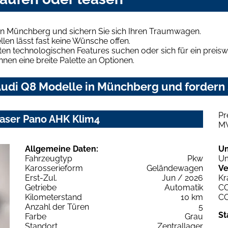
in Münchberg und sichern Sie sich Ihren Traumwagen.
len lässt fast keine Wünsche offen.
en technologischen Features suchen oder sich für ein preiswe
hnen eine breite Palette an Optionen.
udi Q8 Modelle in Münchberg und fordern 
Pr
Laser Pano AHK Klim4
M
Allgemeine Daten:
U
Fahrzeugtyp
Pkw
Um
Karosserieform
Geländewagen
Ve
Erst-Zul.
Jun / 2026
Kr
Getriebe
Automatik
C
Kilometerstand
10 km
C
Anzahl der Türen
5
St
Farbe
Grau
Standort
Zentrallager