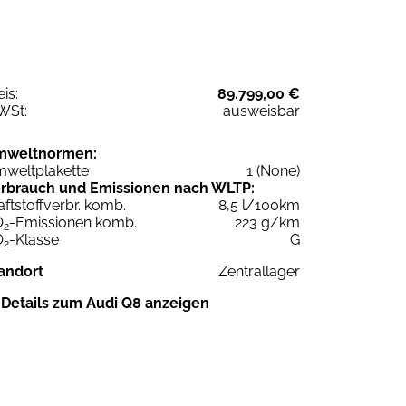
eis:
89.799,00 €
WSt:
ausweisbar
mweltnormen:
weltplakette
1 (None)
rbrauch und Emissionen nach WLTP:
aftstoffverbr. komb.
8,5 l/100km
O
-Emissionen komb.
223 g/km
2
O
-Klasse
G
2
andort
Zentrallager
Details zum Audi Q8 anzeigen