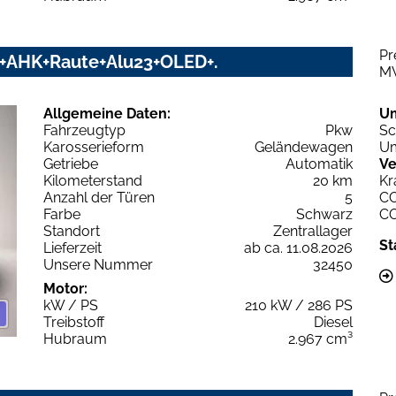
Pr
UD+AHK+Raute+Alu23+OLED+.
M
Allgemeine Daten:
U
Fahrzeugtyp
Pkw
Sc
Karosserieform
Geländewagen
Um
Getriebe
Automatik
Ve
Kilometerstand
20 km
Kr
Anzahl der Türen
5
C
Farbe
Schwarz
C
Standort
Zentrallager
St
Lieferzeit
ab ca. 11.08.2026
Unsere Nummer
32450
Motor:
kW / PS
210 kW / 286 PS
Treibstoff
Diesel
Hubraum
2.967 cm³