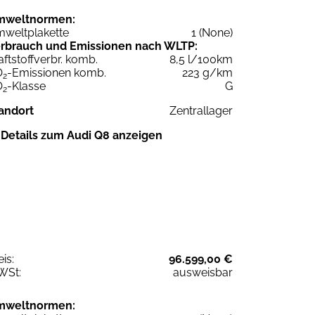
mweltnormen:
weltplakette
1 (None)
rbrauch und Emissionen nach WLTP:
aftstoffverbr. komb.
8,5 l/100km
O
-Emissionen komb.
223 g/km
2
O
-Klasse
G
2
andort
Zentrallager
Details zum Audi Q8 anzeigen
eis:
96.599,00 €
WSt:
ausweisbar
mweltnormen: