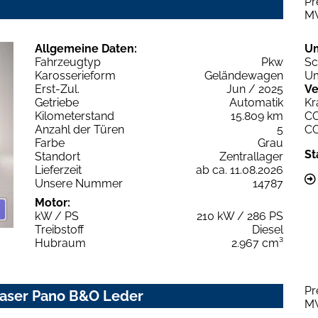
Pr
M
Allgemeine Daten:
U
Fahrzeugtyp
Pkw
Sc
Karosserieform
Geländewagen
Um
Erst-Zul.
Jun / 2025
Ve
Getriebe
Automatik
Kr
Kilometerstand
15.809 km
C
Anzahl der Türen
5
C
Farbe
Grau
St
Standort
Zentrallager
Lieferzeit
ab ca. 11.08.2026
Unsere Nummer
14787
Motor:
kW / PS
210 kW / 286 PS
Treibstoff
Diesel
Hubraum
2.967 cm³
Pr
 Laser Pano B&O Leder
M