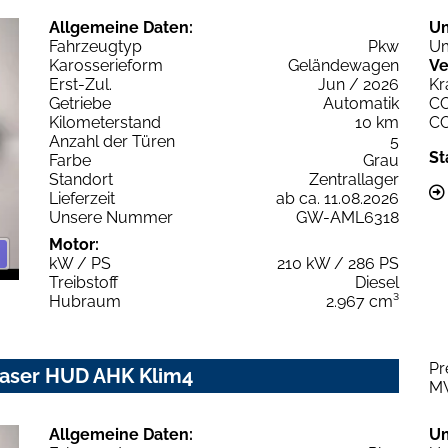
Allgemeine Daten:
U
Fahrzeugtyp
Pkw
Um
Karosserieform
Geländewagen
Ve
Erst-Zul.
Jun / 2026
Kr
Getriebe
Automatik
C
Kilometerstand
10 km
C
Anzahl der Türen
5
St
Farbe
Grau
Standort
Zentrallager
Lieferzeit
ab ca. 11.08.2026
Unsere Nummer
GW-AML6318
Motor:
kW / PS
210 kW / 286 PS
Treibstoff
Diesel
Hubraum
2.967 cm³
Pr
 Laser HUD AHK Klim4
M
Allgemeine Daten:
U