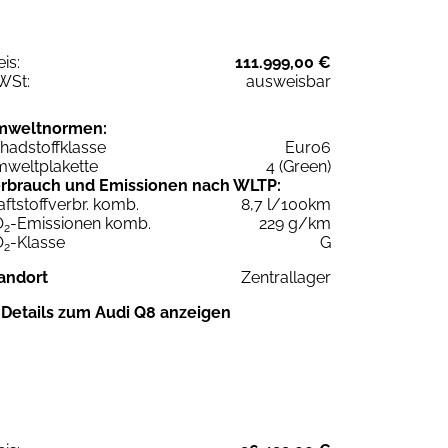
eis:
111.999,00 €
WSt:
ausweisbar
mweltnormen:
hadstoffklasse
Euro6
weltplakette
4 (Green)
rbrauch und Emissionen nach WLTP:
aftstoffverbr. komb.
8,7 l/100km
O
-Emissionen komb.
229 g/km
2
O
-Klasse
G
2
andort
Zentrallager
Details zum Audi Q8 anzeigen