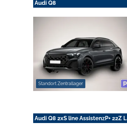
Audi Q8
Standort Zentrallager
Audi Q8 2xS line AssistenzP+ 22Z