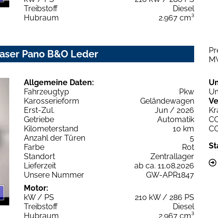
Treibstoff
Diesel
Hubraum
2.967 cm³
Pr
 Laser Pano B&O Leder
M
Allgemeine Daten:
U
Fahrzeugtyp
Pkw
Um
Karosserieform
Geländewagen
Ve
Erst-Zul.
Jun / 2026
Kr
Getriebe
Automatik
C
Kilometerstand
10 km
C
Anzahl der Türen
5
St
Farbe
Rot
Standort
Zentrallager
Lieferzeit
ab ca. 11.08.2026
Unsere Nummer
GW-APR1847
Motor:
kW / PS
210 kW / 286 PS
Treibstoff
Diesel
Hubraum
2.967 cm³