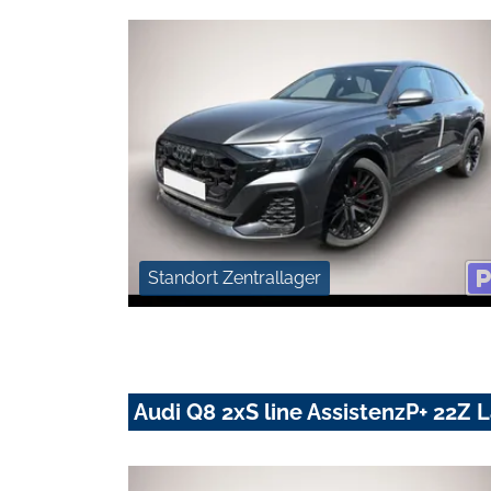
Standort Zentrallager
Audi Q8 2xS line AssistenzP+ 22Z