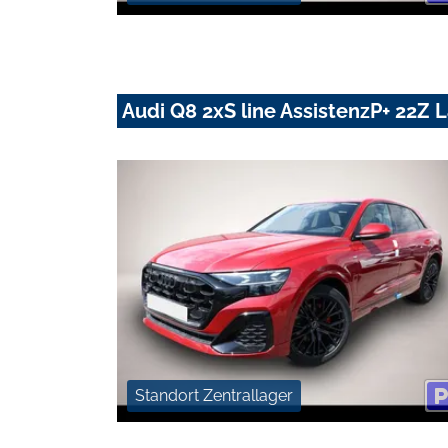
Audi Q8 2xS line AssistenzP+ 22Z
Standort Zentrallager