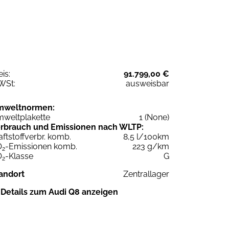
eis:
91.799,00 €
WSt:
ausweisbar
mweltnormen:
weltplakette
1 (None)
rbrauch und Emissionen nach WLTP:
aftstoffverbr. komb.
8,5 l/100km
O
-Emissionen komb.
223 g/km
2
O
-Klasse
G
2
andort
Zentrallager
Details zum Audi Q8 anzeigen