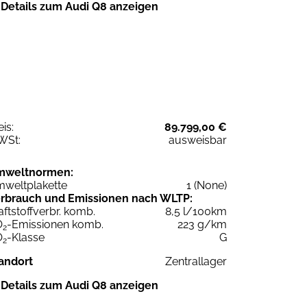
Details zum Audi Q8 anzeigen
eis:
89.799,00 €
WSt:
ausweisbar
mweltnormen:
weltplakette
1 (None)
rbrauch und Emissionen nach WLTP:
aftstoffverbr. komb.
8,5 l/100km
O
-Emissionen komb.
223 g/km
2
O
-Klasse
G
2
andort
Zentrallager
Details zum Audi Q8 anzeigen