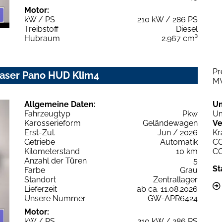
Motor:
kW / PS
210 kW / 286 PS
Treibstoff
Diesel
Hubraum
2.967 cm³
Pr
 Laser Pano HUD Klim4
M
Allgemeine Daten:
U
Fahrzeugtyp
Pkw
Um
Karosserieform
Geländewagen
Ve
Erst-Zul.
Jun / 2026
Kr
Getriebe
Automatik
C
Kilometerstand
10 km
C
Anzahl der Türen
5
St
Farbe
Grau
Standort
Zentrallager
Lieferzeit
ab ca. 11.08.2026
Unsere Nummer
GW-APR6424
Motor:
kW / PS
210 kW / 286 PS