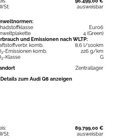
eis:
96.499,00 €
WSt:
ausweisbar
mweltnormen:
hadstoffklasse
Euro6
weltplakette
4 (Green)
rbrauch und Emissionen nach WLTP:
aftstoffverbr. komb.
8,6 l/100km
O
-Emissionen komb.
226 g/km
2
O
-Klasse
G
2
andort
Zentrallager
Details zum Audi Q8 anzeigen
eis:
89.799,00 €
WSt:
ausweisbar