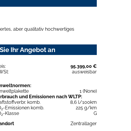
rtes, aber qualitativ hochwertiges
Sie Ihr Angebot an
eis:
95.399,00 €
WSt:
ausweisbar
mweltnormen:
weltplakette
1 (None)
rbrauch und Emissionen nach WLTP:
aftstoffverbr. komb.
8,6 l/100km
O
-Emissionen komb.
225 g/km
2
O
-Klasse
G
2
andort
Zentrallager