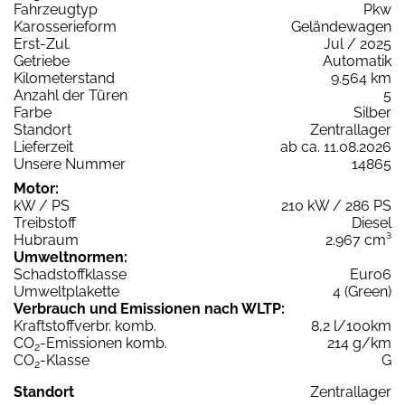
Fahrzeugtyp
Pkw
Karosserieform
Geländewagen
Erst-Zul.
Jul / 2025
Getriebe
Automatik
Kilometerstand
9.564 km
Anzahl der Türen
5
Farbe
Silber
Standort
Zentrallager
Lieferzeit
ab ca. 11.08.2026
Unsere Nummer
14865
Motor:
kW / PS
210 kW / 286 PS
Treibstoff
Diesel
Hubraum
2.967 cm³
Umweltnormen:
Schadstoffklasse
Euro6
Umweltplakette
4 (Green)
Verbrauch und Emissionen nach WLTP:
Kraftstoffverbr. komb.
8,2 l/100km
CO
-Emissionen komb.
214 g/km
2
CO
-Klasse
G
2
Standort
Zentrallager