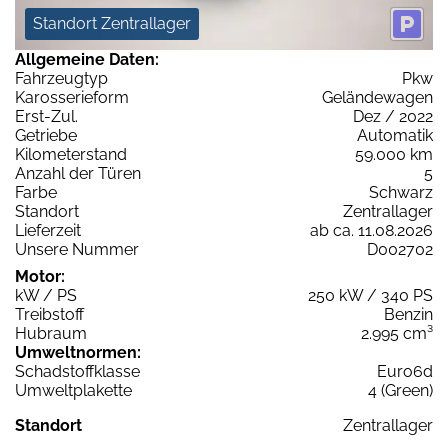
Standort Zentrallager
Allgemeine Daten:
Fahrzeugtyp
Pkw
Karosserieform
Geländewagen
Erst-Zul.
Dez / 2022
Getriebe
Automatik
Kilometerstand
59.000 km
Anzahl der Türen
5
Farbe
Schwarz
Standort
Zentrallager
Lieferzeit
ab ca. 11.08.2026
Unsere Nummer
D002702
Motor:
kW / PS
250 kW / 340 PS
Treibstoff
Benzin
Hubraum
2.995 cm³
Umweltnormen:
Schadstoffklasse
Euro6d
Umweltplakette
4 (Green)
Standort
Zentrallager