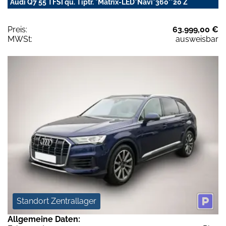
Audi Q7 55 TFSI qu. Tiptr. *Matrix-LED*Navi*360°*20 Z
Preis:
63.999,00 €
MWSt:
ausweisbar
Standort Zentrallager
Allgemeine Daten: