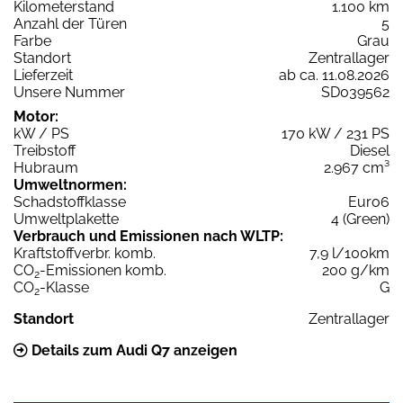
Kilometerstand
1.100 km
Anzahl der Türen
5
Farbe
Grau
Standort
Zentrallager
Lieferzeit
ab ca. 11.08.2026
Unsere Nummer
SD039562
Motor:
kW / PS
170 kW / 231 PS
Treibstoff
Diesel
Hubraum
2.967 cm³
Umweltnormen:
Schadstoffklasse
Euro6
Umweltplakette
4 (Green)
Verbrauch und Emissionen nach WLTP:
Kraftstoffverbr. komb.
7,9 l/100km
CO
-Emissionen komb.
200 g/km
2
CO
-Klasse
G
2
Standort
Zentrallager
Details zum Audi Q7 anzeigen