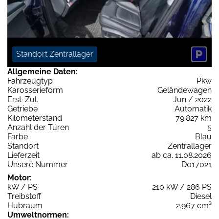
Standort Zentrallager
Allgemeine Daten:
Fahrzeugtyp
Pkw
Karosserieform
Geländewagen
Erst-Zul.
Jun / 2022
Getriebe
Automatik
Kilometerstand
79.827 km
Anzahl der Türen
5
Farbe
Blau
Standort
Zentrallager
Lieferzeit
ab ca. 11.08.2026
Unsere Nummer
D017021
Motor:
kW / PS
210 kW / 286 PS
Treibstoff
Diesel
Hubraum
2.967 cm³
Umweltnormen: