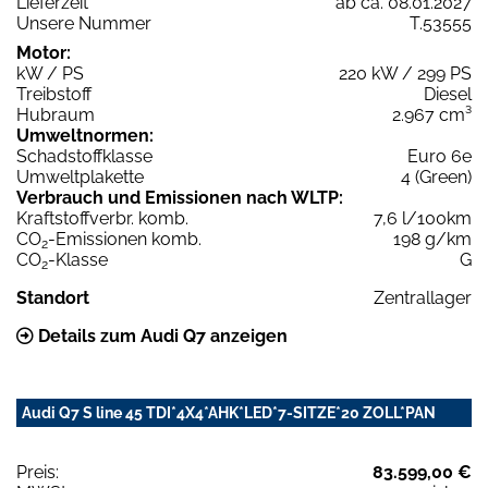
Lieferzeit
ab ca. 08.01.2027
Unsere Nummer
T.53555
Motor:
kW / PS
220 kW / 299 PS
Treibstoff
Diesel
Hubraum
2.967 cm³
Umweltnormen:
Schadstoffklasse
Euro 6e
Umweltplakette
4 (Green)
Verbrauch und Emissionen nach WLTP:
Kraftstoffverbr. komb.
7,6 l/100km
CO
-Emissionen komb.
198 g/km
2
CO
-Klasse
G
2
Standort
Zentrallager
Details zum Audi Q7 anzeigen
Audi Q7 S line 45 TDI*4X4*AHK*LED*7-SITZE*20 ZOLL*PAN
Preis:
83.599,00 €