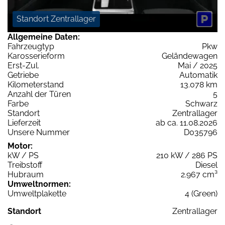
Standort Zentrallager
Allgemeine Daten:
Fahrzeugtyp
Pkw
Karosserieform
Geländewagen
Erst-Zul.
Mai / 2025
Getriebe
Automatik
Kilometerstand
13.078 km
Anzahl der Türen
5
Farbe
Schwarz
Standort
Zentrallager
Lieferzeit
ab ca. 11.08.2026
Unsere Nummer
D035796
Motor:
kW / PS
210 kW / 286 PS
Treibstoff
Diesel
Hubraum
2.967 cm³
Umweltnormen:
Umweltplakette
4 (Green)
Standort
Zentrallager