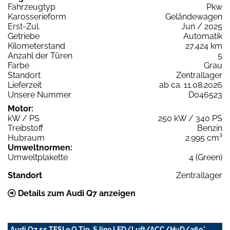
Fahrzeugtyp
Pkw
Karosserieform
Geländewagen
Erst-Zul.
Jun / 2025
Getriebe
Automatik
Kilometerstand
27.424 km
Anzahl der Türen
5
Farbe
Grau
Standort
Zentrallager
Lieferzeit
ab ca. 11.08.2026
Unsere Nummer
D046523
Motor:
kW / PS
250 kW / 340 PS
Treibstoff
Benzin
Hubraum
2.995 cm³
Umweltnormen:
Umweltplakette
4 (Green)
Standort
Zentrallager
Details zum Audi Q7 anzeigen
Audi Q7 55 TFSI e Q Tip. S line LED/Luft/ACC/HuD/360°