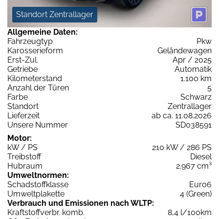
Standort Zentrallager
Allgemeine Daten:
Fahrzeugtyp
Pkw
Karosserieform
Geländewagen
Erst-Zul.
Apr / 2025
Getriebe
Automatik
Kilometerstand
1.100 km
Anzahl der Türen
5
Farbe
Schwarz
Standort
Zentrallager
Lieferzeit
ab ca. 11.08.2026
Unsere Nummer
SD038591
Motor:
kW / PS
210 kW / 286 PS
Treibstoff
Diesel
Hubraum
2.967 cm³
Umweltnormen:
Schadstoffklasse
Euro6
Umweltplakette
4 (Green)
Verbrauch und Emissionen nach WLTP:
Kraftstoffverbr. komb.
8,4 l/100km